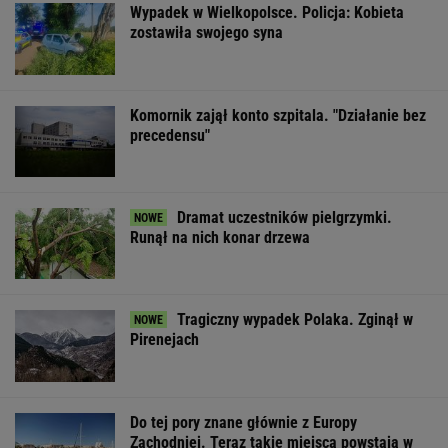
Do tej pory znane głównie z Europy
Zachodniej. Teraz takie miejsca powstają w
Polsce
MATERIAŁ PROMOCYJNY
Gmina pozbawiona
Wyprzedamy Belgię i
Widmo kryzysu 
unijnego wsparcia.
Szwecję. Polska
Węgrzech. Mag
"Tracimy to, co nam
gospodarka jedną z
ogłosił "dobrą
się należy"
największych w UE
wiadomość"
WSPÓŁPRACA PŁATNA Z WYBORCZA.PL