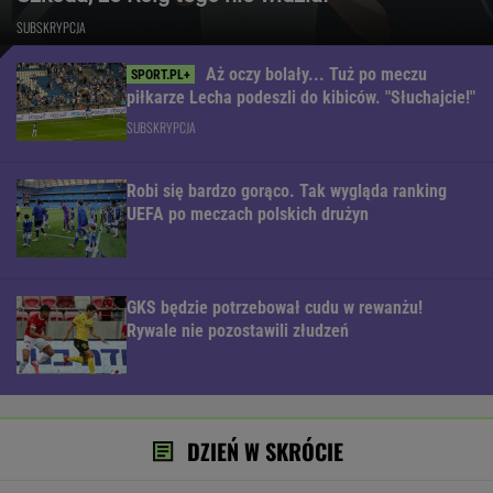
SUBSKRYPCJA
Aż oczy bolały... Tuż po meczu
piłkarze Lecha podeszli do kibiców. "Słuchajcie!"
SUBSKRYPCJA
Robi się bardzo gorąco. Tak wygląda ranking
UEFA po meczach polskich drużyn
GKS będzie potrzebował cudu w rewanżu!
Rywale nie pozostawili złudzeń
DZIEŃ W SKRÓCIE