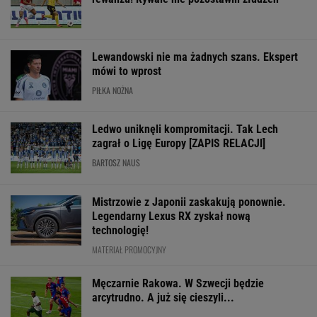
zagrał o Ligę Europy [ZAPIS RELACJI]
BARTOSZ NAUS
Mistrzowie z Japonii zaskakują ponownie.
Legendarny Lexus RX zyskał nową
technologię!
MATERIAŁ PROMOCYJNY
Męczarnie Rakowa. W Szwecji będzie
arcytrudno. A już się cieszyli...
Słaby wieczór polskich
Łatwy i przyjemny
Nokaut w mecz
drużyn w Europie. Nie
mecz dla Świątek.
Świątek w Toron