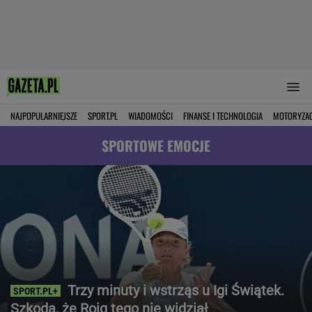
NAJPOPULARNIEJSZE
SPORT.PL
WIADOMOŚCI
FINANSE I TECHNOLOGIA
MOTORYZA
SPORTOWE EMOCJE
Trzy minuty i wstrząs u Igi Świątek.
Szkoda, że Roig tego nie widział