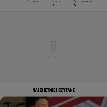
Ciśnienie:
Opady:
Zachmurzenie:
-
-%
-%
NAJCHĘTNIEJ CZYTANE