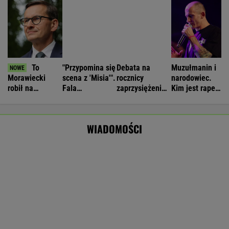
Nawrockiego.
rocznicy
"Zmowa
przed
Jest nagranie.
Nawrockiego
manipulacji"
Nawrockim?
WIADOMOŚCI
"Skandal"
Wyniki Lotto 06.08.2026 - EkstraPensja,
EkstraPremia, Kaskada, Lotto, LottoPlus,
MiniLotto, MultiMulti