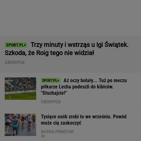
SUBSKRYPCJA
Aż oczy bolały... Tuż po meczu
piłkarze Lecha podeszli do kibiców.
"Słuchajcie!"
SUBSKRYPCJA
Tysiące osób zrobi to we wrześniu. Powód
może cię zaskoczyć
MATERIAŁ PROMOCYJNY,
18+