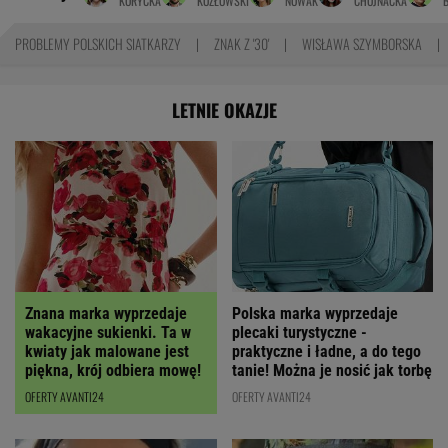
KORYCKA
KOZŁOWSKI
NOWAK
CHOJNACKA
PROBLEMY POLSKICH SIATKARZY
ZNAK Z '30'
WISŁAWA SZYMBORSKA
LETNIE OKAZJE
Polska marka wyprzedaje
Znana marka wyprzedaje
plecaki turystyczne -
wakacyjne sukienki. Ta w
praktyczne i ładne, a do tego
kwiaty jak malowane jest
tanie! Można je nosić jak torbę
piękna, krój odbiera mowę!
OFERTY AVANTI24
OFERTY AVANTI24