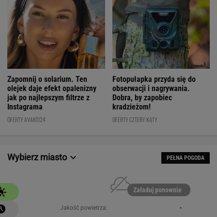
Fotopułapka przyda się do
Zapomnij o solarium. Ten
obserwacji i nagrywania.
olejek daje efekt opalenizny
Dobra, by zapobiec
jak po najlepszym filtrze z
kradzieżom!
Instagrama
OFERTY CZTERY KĄTY
OFERTY AVANTI24
Wybierz miasto
PEŁNA POGODA
Załaduj ponownie
Jakość powietrza:
-