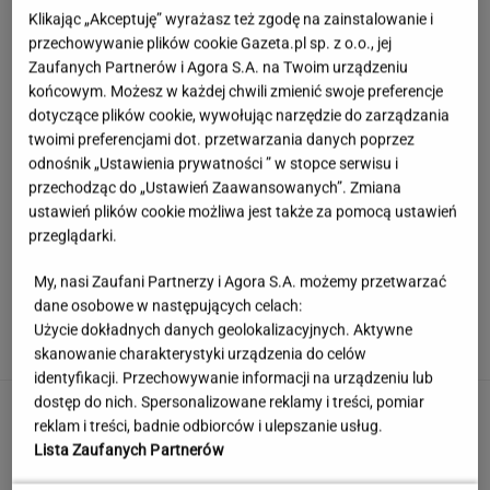
Klikając „Akceptuję” wyrażasz też zgodę na zainstalowanie i
przechowywanie plików cookie Gazeta.pl sp. z o.o., jej
Zaufanych Partnerów i Agora S.A. na Twoim urządzeniu
końcowym. Możesz w każdej chwili zmienić swoje preferencje
dotyczące plików cookie, wywołując narzędzie do zarządzania
twoimi preferencjami dot. przetwarzania danych poprzez
odnośnik „Ustawienia prywatności ” w stopce serwisu i
przechodząc do „Ustawień Zaawansowanych”. Zmiana
ustawień plików cookie możliwa jest także za pomocą ustawień
przeglądarki.
My, nasi Zaufani Partnerzy i Agora S.A. możemy przetwarzać
Rekord padł w niewielkim stawie. Taki okaz
dane osobowe w następujących celach:
trafia się bardzo rzadko
Użycie dokładnych danych geolokalizacyjnych. Aktywne
skanowanie charakterystyki urządzenia do celów
identyfikacji. Przechowywanie informacji na urządzeniu lub
dostęp do nich. Spersonalizowane reklamy i treści, pomiar
Nie dostała się do liceum mimo
reklam i treści, badnie odbiorców i ulepszanie usług.
świetnych wyników. Kuratorium wyjaśnia
Lista Zaufanych Partnerów
KLAUDIA KIERZKOWSKA