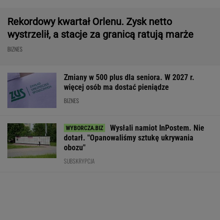
Robot koszący to prawdziwa rewolucja! Sam
precyzyjne skosi trawę, a ty zaoszczędzisz
czas
REKLAMA CENEO
AI przekroczyła granicę. W testach zrobiła
coś, czego nikt jej nie kazał
Państwo zapłaci za problem z lokatorem? Do
Sejmu trafił nowy pomysł
Poszły przelewy. 100 mld dol. wypłacone. Ale