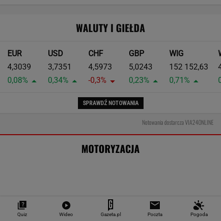
Oto darmowy sposób na odcinkowe
pomiary prędkości. Polski program
Na tym rodzie tracą prawo jazdy. Można
dostać nawet 45 punktów karnych
MOTO NEWS
Podczas kontroli możesz o to poprosić.
Policjanci tego nie lubią
MOTO NEWS
Quiz
Wideo
Gazeta.pl
Poczta
Pogoda