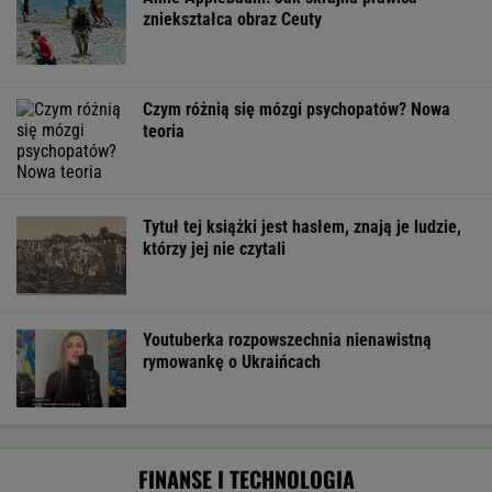
FINANSE I TECHNOLOGIA
Rekordowy kwartał Orlenu. Zysk netto
wystrzelił, a stacje za granicą ratują marże
BIZNES