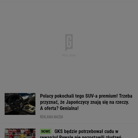
Polacy pokochali tego SUV-a premium! Trzeba
przyznać, że Japończycy znają się na rzeczy.
A oferta? Genialna!
REKLAMA MAZDA
GKS będzie potrzebował cudu w
rewanżu! Rywale nie pozostawili złudzeń
Lewandowski nie ma żadnych szans. Ekspert
mówi to wprost
PIŁKA NOŻNA
Ledwo uniknęli kompromitacji. Tak Lech