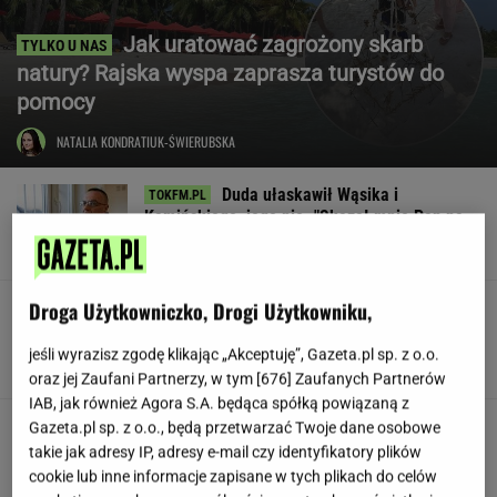
Jak uratować zagrożony skarb
natury? Rajska wyspa zaprasza turystów do
pomocy
NATALIA KONDRATIUK-ŚWIERUBSKA
Duda ułaskawił Wąsika i
Kamińskiego, jego nie. "Skazał mnie Pan na
karę śmierci"
Droga Użytkowniczko, Drogi Użytkowniku,
Polsce grożą miliardowe straty
rocznie. Są wyliczenia
jeśli wyrazisz zgodę klikając „Akceptuję”, Gazeta.pl sp. z o.o.
LESZEK KOSTRZEWSKI
oraz jej Zaufani Partnerzy, w tym [
676
] Zaufanych Partnerów
IAB, jak również Agora S.A. będąca spółką powiązaną z
Pracownicy branży IT śmieją się
Gazeta.pl sp. z o.o., będą przetwarzać Twoje dane osobowe
przez łzy. Zwolnienia w łódzkiej siedzibie
takie jak adresy IP, adresy e-mail czy identyfikatory plików
wielkiej firmy
cookie lub inne informacje zapisane w tych plikach do celów