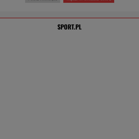
SPORT.PL
Trzy minuty i wstrząs u Igi Świątek.
Szkoda, że Roig tego nie widział