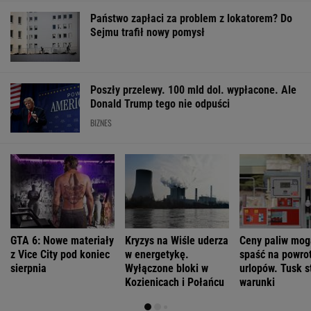
0,08%
0,34%
-0,3%
0,23%
0,71%
SPRAWDŹ NOTOWANIA
Notowania dostarcza VIA24ONLINE
MOTORYZACJA