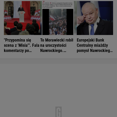
"Przypomina się
To Morawiecki robił
Europejski Bank
scena z 'Misia'". Fala
na uroczystości
Centralny miażdży
komentarzy po
Nawrockiego.
pomysł Nawrockiego
rocznicy
Posłanka PiS:
i Glapińskiego
Nawrockiego
Skandal