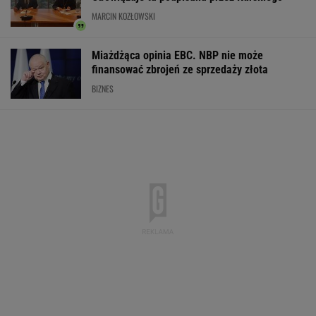
Wypadek w Wielkopolsce. Policja: Kobieta
zostawiła swojego syna
Komornik zajął konto szpitala. "Działanie bez
precedensu"
Dramat uczestników pielgrzymki.
Runął na nich konar drzewa
Tragiczny wypadek Polaka. Zginął w
Pirenejach