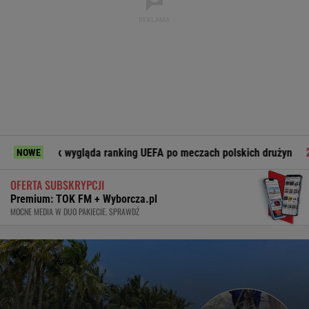
ygląda ranking UEFA po meczach polskich drużyn
Demolka w
NOWE
OFERTA SUBSKRYPCJI
Premium: TOK FM + Wyborcza.pl
MOCNE MEDIA W DUO PAKIECIE. SPRAWDŹ