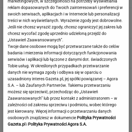
SUBSKRYPCJA
marketingowych, w szczególności na potrzeby wyświetlania
reklam dopasowanych do Twoich zainteresowań i preferencji w
swoich serwisach, aplikacjach i w Internecie lub personalizacji
Urzędnicy pukają do domów. Chcą paragonów
treści w nich wyświetlanych. Wyrażenie zgody jest dobrowolne.
MATERIAŁ PROMOCYJNY
Jeśli nie chcesz wyrazić zgody, chcesz ograniczyć jej zakres lub
chcesz wycofać zgodę uprzednio udzieloną przejdź do
„Ustawień Zaawansowanych”.
Muzułmanin i narodowiec. Kim jest raper,
Twoje dane osobowe mogą być przetwarzane także do celów
który wystąpił przed Nawrockim?
badania i mierzenia informacji dotyczących funkcjonowania
serwisów i aplikacji lub łączone z danymi dot. świadczonych
Tobie usług. W określonych przypadkach przetwarzanie
danych nie wymaga zgody i odbywa się w oparciu o
Poruszające pożegnanie żony Morozowskiego.
uzasadniony interes Gazeta.pl, jej spółki powiązanej – Agora
"Trudno się z tym pogodzić"
S.A. – lub Zaufanych Partnerów. Takiemu przetwarzaniu
możesz się sprzeciwić, przechodząc do „Ustawień
Zaawansowanych” lub przez kontakt z administratorem – w
zależności od zakresu sprzeciwu i podmiotu, wobec którego
jest kierowany. Więcej informacji o przetwarzaniu danych
osobowych znajdziesz w dokumencie
Polityka Prywatności
Gazeta.pl
i
Polityka Prywatności Agora S.A.