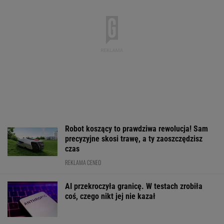
Donald Trump tego nie odpuści
BIZNES
GTA 6: Nowe materiały
Kryzys na Wiśle uderza
Ceny paliw mog
z Vice City pod koniec
w energetykę.
spaść na powrot
sierpnia
Wyłączone bloki w
urlopów. Tusk s
Kozienicach i Połańcu
warunki
WALUTY I GIEŁDA
EUR
USD
CHF
GBP
WIG
4,3039
3,7351
4,5973
5,0243
152 152,63