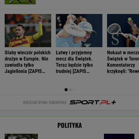
zawiodła tylko
Teraz będzie tylko
Komentatorzy
Jagiellonia [ZAPIS
trudniej [ZAPIS
krzyknęli: "Rew
RELACJI]
RELACJI]
WIĘCEJ NIŻ WYNIK. SUBSKRYBUJ
POLITYKA
To
"Przypomina się
Debata na
Muzułmanin i
Morawiecki
scena z 'Misia'".
rocznicy
narodowiec.
robił na
Fala
zaprzysiężenia
Kim jest raper,
uroczystości
komentarzy po
Nawrockiego.
który wystąpił