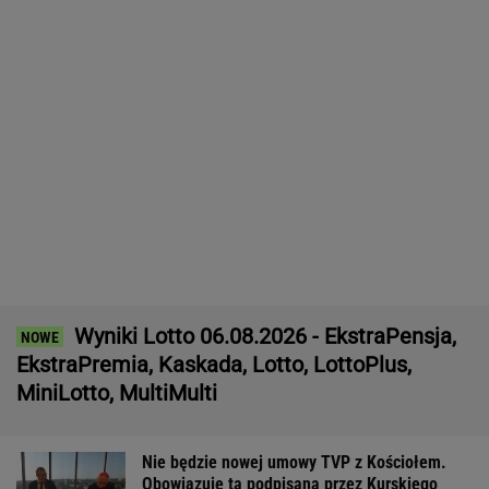
Nie będzie nowej umowy TVP z Kościołem.
Obowiązuje ta podpisana przez Kurskiego
MARCIN KOZŁOWSKI
Miażdżąca opinia EBC. NBP nie może
finansować zbrojeń ze sprzedaży złota
BIZNES