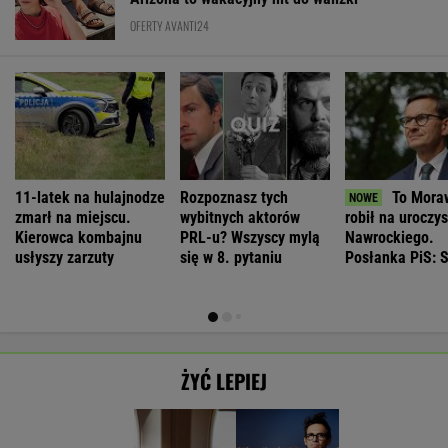
OFERTY AVANTI24
11-latek na hulajnodze
Rozpoznasz tych
To Mora
zmarł na miejscu.
wybitnych aktorów
robił na uroczys
Kierowca kombajnu
PRL-u? Wszyscy mylą
Nawrockiego.
usłyszy zarzuty
się w 8. pytaniu
Posłanka PiS: 
ŻYĆ LEPIEJ