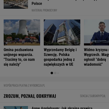
ZROZUM, POZNAJ, ODKRYWAJ
SEKCJA Z SUBSKRYPCJĄ
Anne Applebaum: Jak skrajna prawica
zniekształca obraz Ceuty
Czym różnią się mózgi psychopatów? Nowa
teoria
Tytuł tej książki jest hasłem, znają je ludzie,
którzy jej nie czytali
Youtuberka rozpowszechnia nienawistną
rymowankę o Ukraińcach