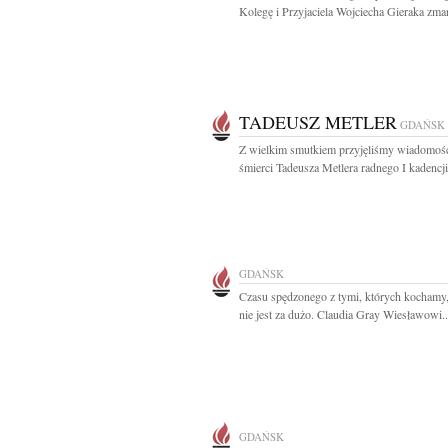
Kolegę i Przyjaciela Wojciecha Gieraka zmar
TADEUSZ METLER
GDAŃSK
Z wielkim smutkiem przyjęliśmy wiadomoś
śmierci Tadeusza Metlera radnego I kadencji
GDAŃSK
Czasu spędzonego z tymi, których kochamy
nie jest za dużo. Claudia Gray Wiesławowi..
GDAŃSK