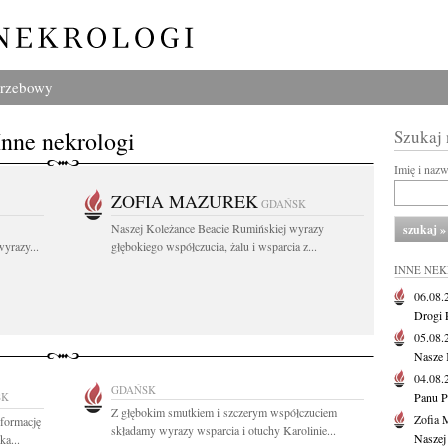
grzebowy
Inne nekrologi
Szukaj
Imię i naz
ZOFIA MAZUREK
GDAŃSK
Naszej Koleżance Beacie Rumińskiej wyrazy
yrazy...
głębokiego współczucia, żalu i wsparcia z...
INNE NE
06.08
Drogi P
05.08
Nasze 
04.08
GDAŃSK
SK
Panu P
Z głębokim smutkiem i szczerym współczuciem
Zofia 
nformację
składamy wyrazy wsparcia i otuchy Karolinie...
Naszej
a...