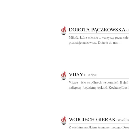
DOROTA PĄCZKOWSKA
G
Miłość, która wiernie towarzyszy przez całe 
pozostaje na zawsze. Dotarła do nas...
VIJAY
GDAŃSK
Vijayu - tyle wspólnych wspomnień. Byłeś
najlepszy- będziemy tęsknić. Kochanej Lusi.
WOJCIECH GIERAK
GDAŃS
Z wielkim smutkiem żegnamy naszego Dro