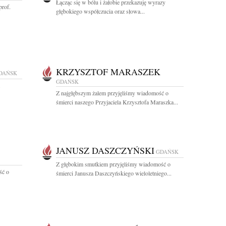
Łącząc się w bólu i żałobie przekazuję wyrazy
prof.
głębokiego współczucia oraz słowa...
KRZYSZTOF MARASZEK
DAŃSK
GDAŃSK
Z najgłębszym żalem przyjęliśmy wiadomość o
śmierci naszego Przyjaciela Krzysztofa Maraszka...
JANUSZ DASZCZYŃSKI
GDAŃSK
Z głębokim smutkiem przyjęliśmy wiadomość o
ść o
śmierci Janusza Daszczyńskiego wieloletniego...