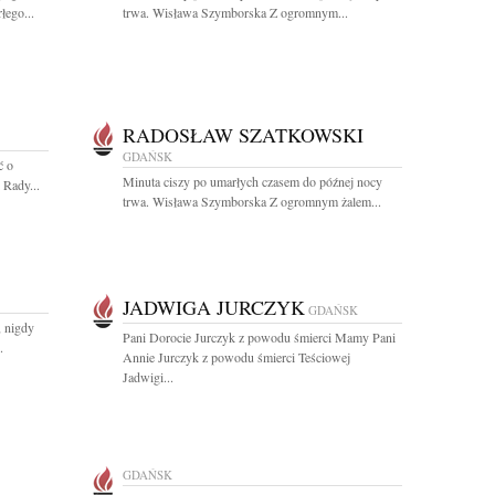
łego...
trwa. Wisława Szymborska Z ogromnym...
RADOSŁAW SZATKOWSKI
GDAŃSK
ć o
Minuta ciszy po umarłych czasem do późnej nocy
 Rady...
trwa. Wisława Szymborska Z ogromnym żalem...
JADWIGA JURCZYK
GDAŃSK
, nigdy
Pani Dorocie Jurczyk z powodu śmierci Mamy Pani
.
Annie Jurczyk z powodu śmierci Teściowej
Jadwigi...
GDAŃSK