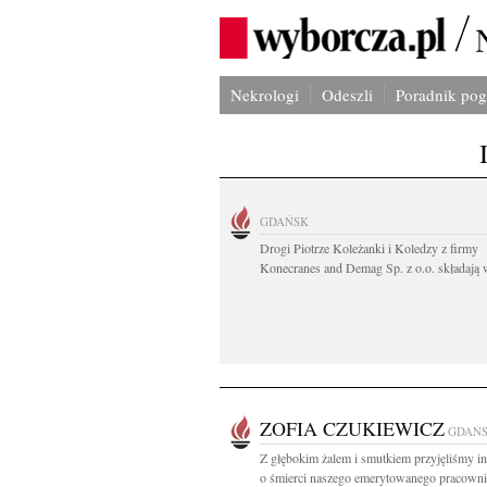
Nekrologi
Odeszli
Poradnik po
GDAŃSK
Drogi Piotrze Koleżanki i Koledzy z firmy
Konecranes and Demag Sp. z o.o. składają w
ZOFIA CZUKIEWICZ
GDAŃ
Z głębokim żalem i smutkiem przyjęliśmy i
o śmierci naszego emerytowanego pracownik