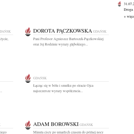
31.07
Droga 
+ więc
DOROTA PĄCZKOWSKA
DAŃSK
GDAŃSK
życie,
Pani Profesor Agnieszce Bartoszek-Pączkowskiej
oraz Jej Rodzinie wyrazy głębokiego...
GDAŃSK
Łącząc się w bólu i smutku po stracie Ojca
..
najszczersze wyrazy współczucia...
ADAM BOROWSKI
K
GDAŃSK
giego
Minuta ciszy po umarłych czasem do późnej nocy