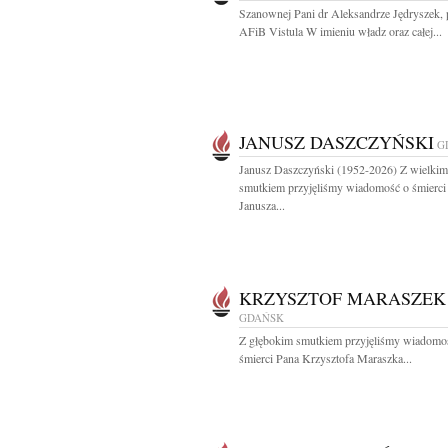
Szanownej Pani dr Aleksandrze Jędryszek, 
AFiB Vistula W imieniu władz oraz całej...
JANUSZ DASZCZYŃSKI
G
Janusz Daszczyński (1952-2026) Z wielkim
smutkiem przyjęliśmy wiadomość o śmierci
Janusza...
KRZYSZTOF MARASZEK
GDAŃSK
Z głębokim smutkiem przyjęliśmy wiadomo
śmierci Pana Krzysztofa Maraszka...