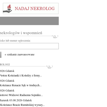
 nekrologów i wspomnień
wisko lub numer ogłoszenia:
+ szukanie zaawansowane
KROLOGI
.2026
Gdańsk
iotrze Koleżanki i Koledzy z firmy...
.2026
Gdańsk
Koleżance Renacie Sęk w trudnych...
.2026
Gdańsk
iotrowi Widzowi Radnemu Sejmiku...
Mazurek
03.08.2026
Gdańsk
 Koleżance Beacie Rumińskiej wyrazy...