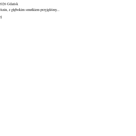
.2026
Gdańsk
Aniu, z głębokim smutkiem przyjęliśmy...
ej