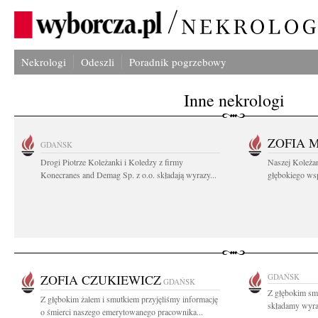
Nekrologi
Odeszli
Poradnik pogrzebowy
Inne nekrologi
ZOFIA 
GDAŃSK
Drogi Piotrze Koleżanki i Koledzy z firmy
Naszej Koleża
Konecranes and Demag Sp. z o.o. składają wyrazy...
głębokiego wspó
ZOFIA CZUKIEWICZ
GDAŃSK
GDAŃSK
Z głębokim sm
Z głębokim żalem i smutkiem przyjęliśmy informację
składamy wyraz
o śmierci naszego emerytowanego pracownika...