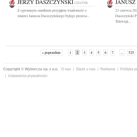
JERZY DASZCZYŃSKI
JANUSZ
GDAŃSK
Z ogromnym smutkiem przyjąłem wiadomość o
23 czerwca 20
śmierci Janusza Daszczyńskiego byłego prezesa...
Daszczyński P
Telewizji...
« poprzednie
1
2
3
4
5
6
7
...
525
Copyright © Wyborcza sp. z o.o.
O nas
Staże u nas
Reklama
Polityka 
Ustawienia prywatności