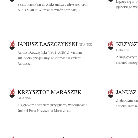
Łącząc się w b
Szanownej Pani dr Aleksandrze Jędryszek, prof.
głębokiego wsp
AFiB Vistula W imieniu władz oraz całej...
JANUSZ DASZCZYŃSKI
KRZYSZ
GDAŃSK
GDAŃSK
Janusz Daszczyński (1952-2026) Z wielkim
Z najgłębszym
smutkiem przyjęliśmy wiadomość o śmierci
śmierci naszeg
Janusza...
KRZYSZTOF MARASZEK
JANUSZ
GDAŃSK
Z głębokim sm
Z głębokim smutkiem przyjęliśmy wiadomość o
śmierci Janusz
śmierci Pana Krzysztofa Maraszka...