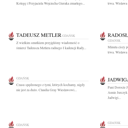
Kolegę i Przyjaciela Wojciecha Gieraka zmarłego...
trwa. Wisława
TADEUSZ METLER
RADOSŁ
GDAŃSK
GDAŃSK
Z wielkim smutkiem przyjęliśmy wiadomość o
Minuta ciszy 
śmierci Tadeusza Metlera radnego I kadencji Rady...
trwa. Wisława
GDAŃSK
JADWIG
Czasu spędzonego z tymi, których kochamy, nigdy
Pani Dorocie 
nie jest za dużo. Claudia Gray Wiesławowi...
Annie Jurczyk
Jadwigi...
GDAŃSK
GDAŃSK