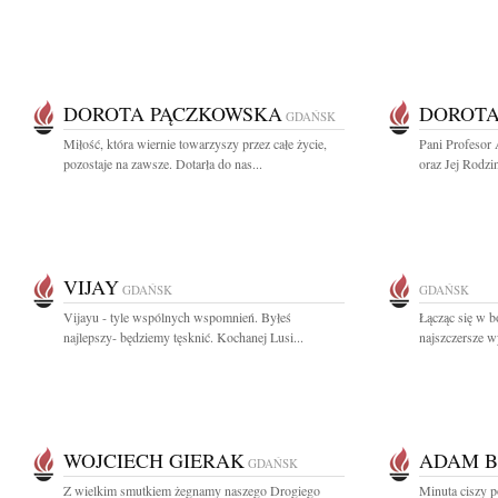
DOROTA PĄCZKOWSKA
DOROTA
GDAŃSK
Miłość, która wiernie towarzyszy przez całe życie,
Pani Profesor
pozostaje na zawsze. Dotarła do nas...
oraz Jej Rodzi
VIJAY
GDAŃSK
GDAŃSK
Vijayu - tyle wspólnych wspomnień. Byłeś
Łącząc się w b
najlepszy- będziemy tęsknić. Kochanej Lusi...
najszczersze w
WOJCIECH GIERAK
ADAM B
GDAŃSK
Z wielkim smutkiem żegnamy naszego Drogiego
Minuta ciszy 