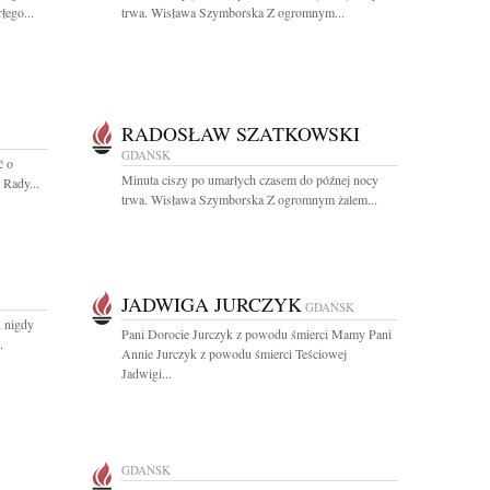
łego...
trwa. Wisława Szymborska Z ogromnym...
RADOSŁAW SZATKOWSKI
GDAŃSK
ć o
Minuta ciszy po umarłych czasem do późnej nocy
 Rady...
trwa. Wisława Szymborska Z ogromnym żalem...
JADWIGA JURCZYK
GDAŃSK
, nigdy
Pani Dorocie Jurczyk z powodu śmierci Mamy Pani
.
Annie Jurczyk z powodu śmierci Teściowej
Jadwigi...
GDAŃSK