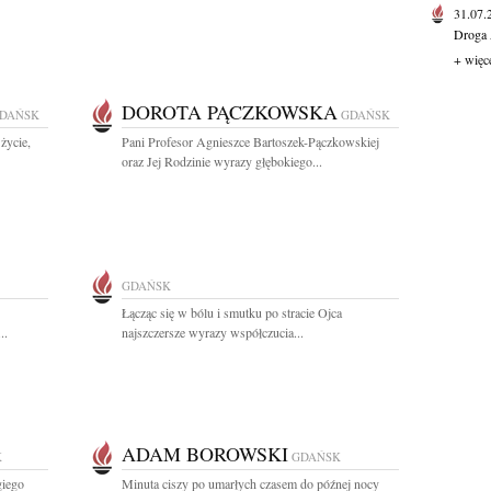
31.07
Droga 
+ więc
DOROTA PĄCZKOWSKA
DAŃSK
GDAŃSK
życie,
Pani Profesor Agnieszce Bartoszek-Pączkowskiej
oraz Jej Rodzinie wyrazy głębokiego...
GDAŃSK
Łącząc się w bólu i smutku po stracie Ojca
..
najszczersze wyrazy współczucia...
ADAM BOROWSKI
K
GDAŃSK
giego
Minuta ciszy po umarłych czasem do późnej nocy