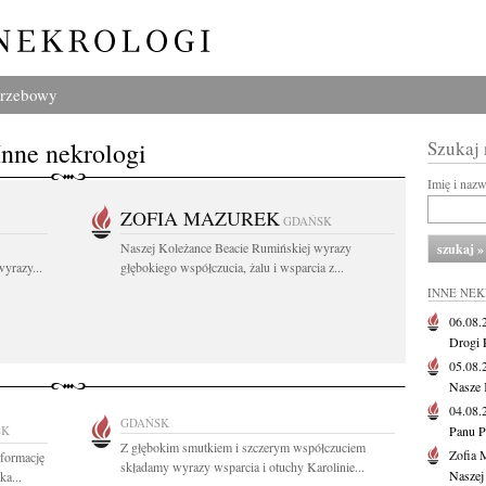
grzebowy
Inne nekrologi
Szukaj
Imię i naz
ZOFIA MAZUREK
GDAŃSK
Naszej Koleżance Beacie Rumińskiej wyrazy
yrazy...
głębokiego współczucia, żalu i wsparcia z...
INNE NE
06.08
Drogi P
05.08
Nasze 
04.08
GDAŃSK
SK
Panu P
Z głębokim smutkiem i szczerym współczuciem
Zofia 
nformację
składamy wyrazy wsparcia i otuchy Karolinie...
Naszej
a...