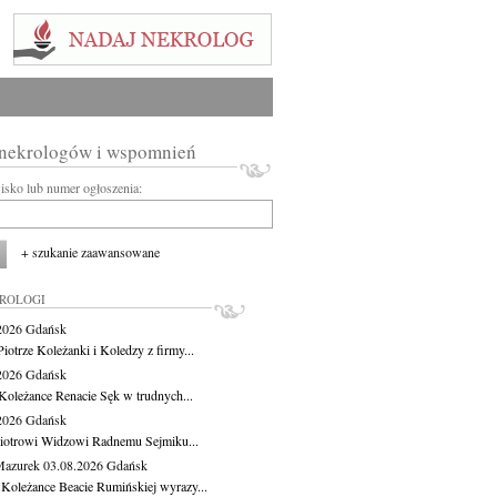
 nekrologów i wspomnień
wisko lub numer ogłoszenia:
+ szukanie zaawansowane
KROLOGI
.2026
Gdańsk
iotrze Koleżanki i Koledzy z firmy...
.2026
Gdańsk
Koleżance Renacie Sęk w trudnych...
.2026
Gdańsk
iotrowi Widzowi Radnemu Sejmiku...
Mazurek
03.08.2026
Gdańsk
 Koleżance Beacie Rumińskiej wyrazy...