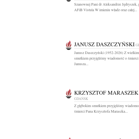
Szanownej Pani dr Aleksandrze Jędryszek, 
AFiB Vistula W imieniu władz oraz całej...
JANUSZ DASZCZYŃSKI
G
Janusz Daszczyński (1952-2026) Z wielkim
smutkiem przyjęliśmy wiadomość o śmierci
Janusza...
KRZYSZTOF MARASZEK
GDAŃSK
Z głębokim smutkiem przyjęliśmy wiadomo
śmierci Pana Krzysztofa Maraszka...