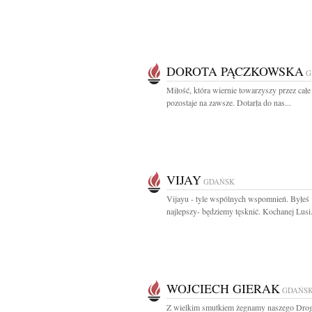
DOROTA PĄCZKOWSKA
G
Miłość, która wiernie towarzyszy przez całe 
pozostaje na zawsze. Dotarła do nas...
VIJAY
GDAŃSK
Vijayu - tyle wspólnych wspomnień. Byłeś
najlepszy- będziemy tęsknić. Kochanej Lusi.
WOJCIECH GIERAK
GDAŃS
Z wielkim smutkiem żegnamy naszego Dro