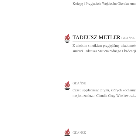
Kolegę i Przyjaciela Wojciecha Gieraka zmar
TADEUSZ METLER
GDAŃSK
Z wielkim smutkiem przyjęliśmy wiadomoś
śmierci Tadeusza Metlera radnego I kadencji
GDAŃSK
Czasu spędzonego z tymi, których kochamy
nie jest za dużo. Claudia Gray Wiesławowi..
GDAŃSK