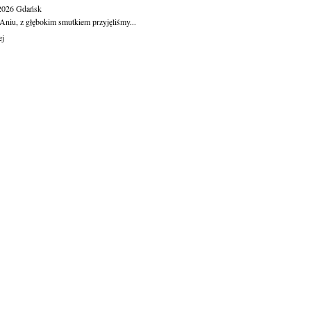
.2026
Gdańsk
Aniu, z głębokim smutkiem przyjęliśmy...
ej