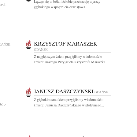
Łącząc się w bólu i żałobie przekazuję wyrazy
prof.
głębokiego współczucia oraz słowa...
KRZYSZTOF MARASZEK
DAŃSK
GDAŃSK
Z najgłębszym żalem przyjęliśmy wiadomość o
śmierci naszego Przyjaciela Krzysztofa Maraszka...
JANUSZ DASZCZYŃSKI
GDAŃSK
Z głębokim smutkiem przyjęliśmy wiadomość o
ść o
śmierci Janusza Daszczyńskiego wieloletniego...