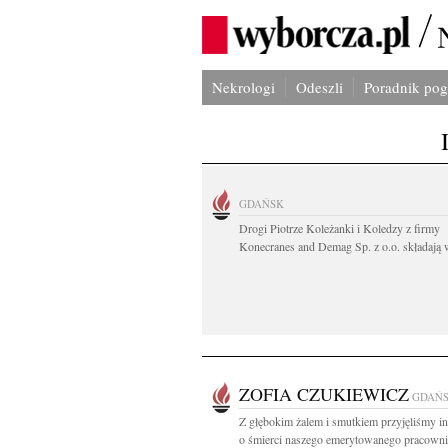
Nekrologi
Odeszli
Poradnik po
GDAŃSK
Drogi Piotrze Koleżanki i Koledzy z firmy
Konecranes and Demag Sp. z o.o. składają w
ZOFIA CZUKIEWICZ
GDAŃ
Z głębokim żalem i smutkiem przyjęliśmy i
o śmierci naszego emerytowanego pracownik