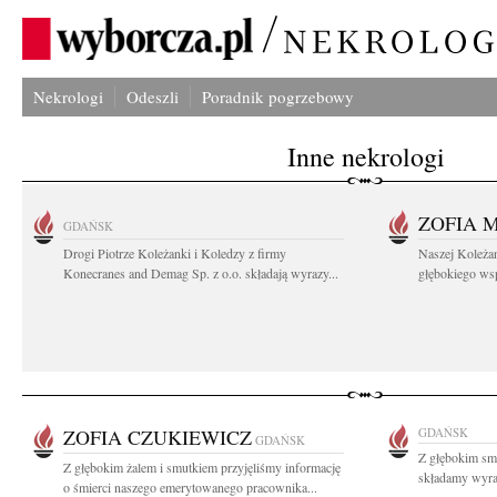
Nekrologi
Odeszli
Poradnik pogrzebowy
Inne nekrologi
ZOFIA 
GDAŃSK
Drogi Piotrze Koleżanki i Koledzy z firmy
Naszej Koleża
Konecranes and Demag Sp. z o.o. składają wyrazy...
głębokiego wspó
ZOFIA CZUKIEWICZ
GDAŃSK
GDAŃSK
Z głębokim sm
Z głębokim żalem i smutkiem przyjęliśmy informację
składamy wyraz
o śmierci naszego emerytowanego pracownika...