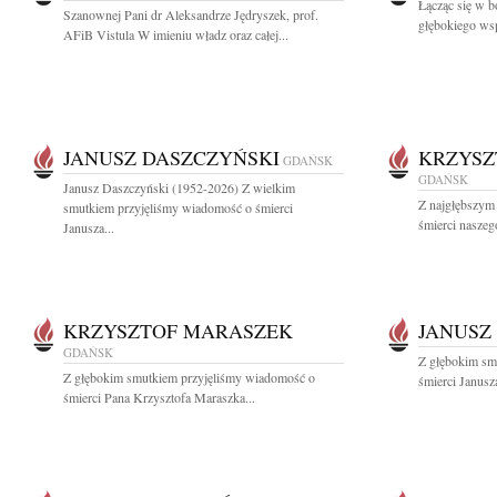
Łącząc się w b
Szanownej Pani dr Aleksandrze Jędryszek, prof.
głębokiego wsp
AFiB Vistula W imieniu władz oraz całej...
JANUSZ DASZCZYŃSKI
KRZYSZ
GDAŃSK
GDAŃSK
Janusz Daszczyński (1952-2026) Z wielkim
Z najgłębszym
smutkiem przyjęliśmy wiadomość o śmierci
śmierci naszeg
Janusza...
KRZYSZTOF MARASZEK
JANUSZ
GDAŃSK
Z głębokim sm
Z głębokim smutkiem przyjęliśmy wiadomość o
śmierci Janusz
śmierci Pana Krzysztofa Maraszka...