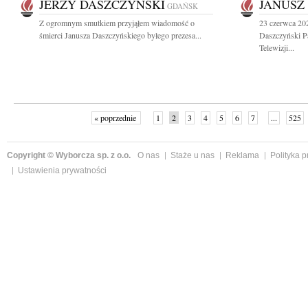
JERZY DASZCZYŃSKI
JANUSZ
GDAŃSK
Z ogromnym smutkiem przyjąłem wiadomość o
23 czerwca 20
śmierci Janusza Daszczyńskiego byłego prezesa...
Daszczyński P
Telewizji...
« poprzednie
1
2
3
4
5
6
7
...
525
Copyright © Wyborcza sp. z o.o.
O nas
Staże u nas
Reklama
Polityka 
Ustawienia prywatności