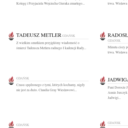
Kolegę i Przyjaciela Wojciecha Gieraka zmarłego...
trwa. Wisława
TADEUSZ METLER
RADOSŁ
GDAŃSK
GDAŃSK
Z wielkim smutkiem przyjęliśmy wiadomość o
Minuta ciszy 
śmierci Tadeusza Metlera radnego I kadencji Rady...
trwa. Wisława
GDAŃSK
JADWIG
Czasu spędzonego z tymi, których kochamy, nigdy
Pani Dorocie 
nie jest za dużo. Claudia Gray Wiesławowi...
Annie Jurczyk
Jadwigi...
GDAŃSK
GDAŃSK