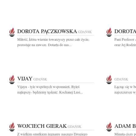
DOROTA PĄCZKOWSKA
DOROTA
GDAŃSK
Miłość, która wiernie towarzyszy przez całe życie,
Pani Profesor
pozostaje na zawsze. Dotarła do nas...
oraz Jej Rodzi
VIJAY
GDAŃSK
GDAŃSK
Vijayu - tyle wspólnych wspomnień. Byłeś
Łącząc się w b
najlepszy- będziemy tęsknić. Kochanej Lusi...
najszczersze w
WOJCIECH GIERAK
ADAM B
GDAŃSK
Z wielkim smutkiem żegnamy naszego Drogiego
Minuta ciszy 