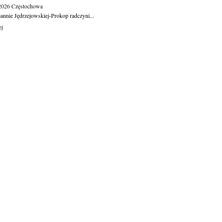
.2026
Częstochowa
oannie Jędrzejowskiej-Prokop radczyni...
ej