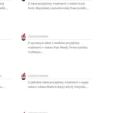
ucji
Z żalem przyjęliśmy wiadomość o śmierci Łucji
lki,...
Szoty długoletniej częstochowskiej Nauczycielki,...
CZĘSTOCHOWA
Z ogromnym żalem i smutkiem przyjęliśmy
wiadomość o śmierci Pani Wandy Świerczyńskiej
wybitnego,...
WA
CZĘSTOCHOWA
Z głębokim żalem przyjęliśmy wiadomość o nagłej
a,...
śmierci Adama Markowskiego artysty fotografa,...