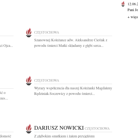
12.06
Pani J
+ więc
CZĘSTOCHOWA
Szanownej Koleżance adw. Aleksandrze Cieślak z
i Ojca...
powodu śmierci Matki składamy z głębi serca...
CZĘSTOCHOWA
Wyrazy współczucia dla naszej Koleżanki Magdaleny
ść o
Rędziniak-Soczewicy z powodu śmierci...
zes...
DARIUSZ NOWICKI
CZĘSTOCHOWA
adomość
Z głębokim smutkiem i żalem przyjęliśmy