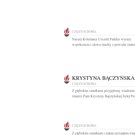
CZĘSTOCHOWA
Naszej Koleżance Urszuli Palidze wyrazy
współczucia i słowa otuchy z powodu śmierc
KRYSTYNA BĄCZYŃSKA
CZĘSTOCHOWA
Z głębokim smutkiem przyjęliśmy wiadomo
śmierci Pani Krystyny Bączyńskiej byłej Pre
CZĘSTOCHOWA
Z głębokim smutkiem i żalem przyjąłem wi