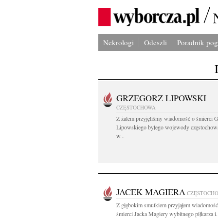
Nekrologi
Odeszli
Poradnik po
GRZEGORZ LIPOWSKI
CZĘSTOCHOWA
Z żalem przyjęliśmy wiadomość o śmierci 
Lipowskiego byłego wojewody częstochow
w...
JACEK MAGIERA
CZĘSTOCH
Z głębokim smutkiem przyjąłem wiadomość 
śmierci Jacka Magiery wybitnego piłkarza i.