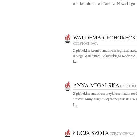
o śmierci dr. n. med. Dariusza Nowickiego..
WALDEMAR POHORECK
CZĘSTOCHOWA
Z głębokim żalem i smutkiem żegnamy nas
Kolegę Waldemara Pohoreckiego Rodzinie, 
i...
ANNA MIGALSKA
CZĘSTOC
Z głębokim smutkiem przyjąłem wiadomość
śmierci Anny Migalskiej radnej Miasta Cz
I...
ŁUCJA SZOTA
CZĘSTOCHOWA