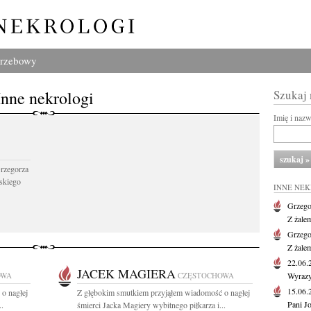
grzebowy
Inne nekrologi
Szukaj
Imię i naz
Grzegorza
skiego
INNE NE
Grzego
Z żale
Grzego
Z żale
22.06
JACEK MAGIERA
OWA
CZĘSTOCHOWA
Wyrazy
15.06
o nagłej
Z głębokim smutkiem przyjąłem wiadomość o nagłej
Pani J
..
śmierci Jacka Magiery wybitnego piłkarza i...