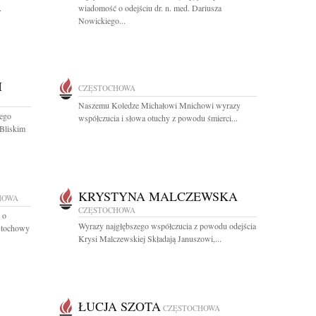
.
wiadomość o odejściu dr. n. med. Dariusza
Nowickiego...
I
CZĘSTOCHOWA
Naszemu Koledze Michałowi Mnichowi wyrazy
zego
współczucia i słowa otuchy z powodu śmierci...
Bliskim
KRYSTYNA MALCZEWSKA
HOWA
CZĘSTOCHOWA
 o
Wyrazy najgłębszego współczucia z powodu odejścia
ęstochowy
Krysi Malczewskiej Składają Januszowi,...
ŁUCJA SZOTA
CZĘSTOCHOWA