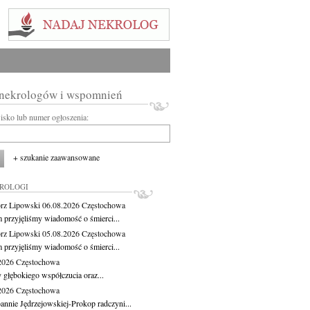
 nekrologów i wspomnień
wisko lub numer ogłoszenia:
+ szukanie zaawansowane
KROLOGI
rz Lipowski
06.08.2026
Częstochowa
m przyjęliśmy wiadomość o śmierci...
rz Lipowski
05.08.2026
Częstochowa
m przyjęliśmy wiadomość o śmierci...
.2026
Częstochowa
 głębokiego współczucia oraz...
.2026
Częstochowa
oannie Jędrzejowskiej-Prokop radczyni...