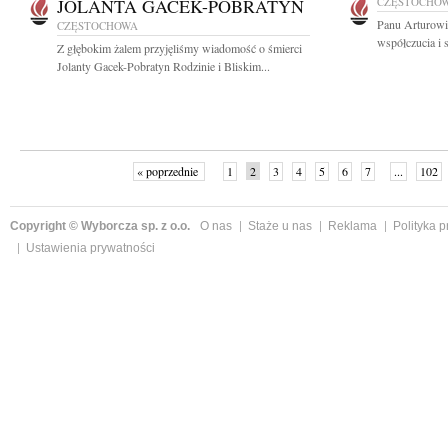
JOLANTA GACEK-POBRATYN
CZĘSTOCHO
Panu Arturowi
CZĘSTOCHOWA
współczucia i 
Z głębokim żalem przyjęliśmy wiadomość o śmierci
Jolanty Gacek-Pobratyn Rodzinie i Bliskim...
« poprzednie
1
2
3
4
5
6
7
...
102
Copyright © Wyborcza sp. z o.o.
O nas
Staże u nas
Reklama
Polityka 
Ustawienia prywatności