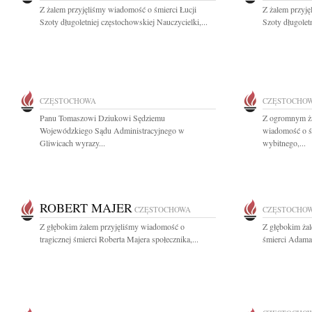
Z żalem przyjęliśmy wiadomość o śmierci Łucji
Z żalem przyję
Szoty długoletniej częstochowskiej Nauczycielki,...
Szoty długoletn
CZĘSTOCHOWA
CZĘSTOCHO
Panu Tomaszowi Dziukowi Sędziemu
Z ogromnym ża
Wojewódzkiego Sądu Administracyjnego w
wiadomość o ś
Gliwicach wyrazy...
wybitnego,...
ROBERT MAJER
CZĘSTOCHOWA
CZĘSTOCHO
Z głębokim żalem przyjęliśmy wiadomość o
Z głębokim ża
tragicznej śmierci Roberta Majera społecznika,...
śmierci Adama 