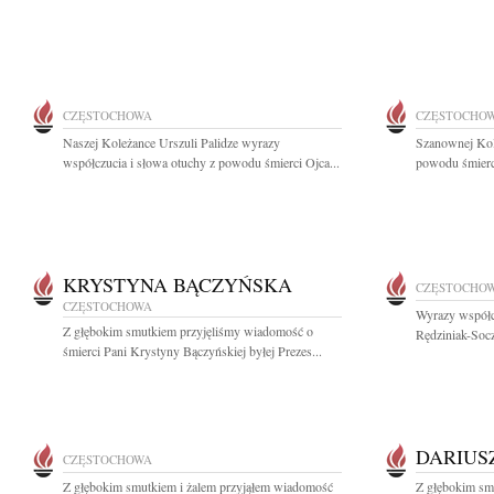
CZĘSTOCHOWA
CZĘSTOCHO
Naszej Koleżance Urszuli Palidze wyrazy
Szanownej Kol
współczucia i słowa otuchy z powodu śmierci Ojca...
powodu śmierci
KRYSTYNA BĄCZYŃSKA
CZĘSTOCHO
CZĘSTOCHOWA
Wyrazy współc
Z głębokim smutkiem przyjęliśmy wiadomość o
Rędziniak-Socz
śmierci Pani Krystyny Bączyńskiej byłej Prezes...
DARIUS
CZĘSTOCHOWA
Z głębokim smutkiem i żalem przyjąłem wiadomość
Z głębokim smu