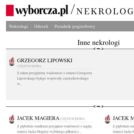
Nekrologi
Odeszli
Poradnik pogrzebowy
Inne nekrologi
GRZEGORZ LIPOWSKI
CZĘSTOCHOWA
Z żalem przyjęliśmy wiadomość o śmierci Grzegorza
Lipowskiego byłego wojewody częstochowskiego
w...
JACEK MAGIERA
JACEK 
CZĘSTOCHOWA
Z głębokim smutkiem przyjąłem wiadomość o nagłej
Z głębokim sm
śmierci Jacka Magiery wybitnego piłkarza i...
śmierci Jacka 