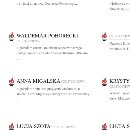
o śmierci dr. n. med. Dariusza Nowickiego...
wiadomość o od
Nowickiego...
WALDEMAR POHORECKI
CZĘSTOCHO
CZĘSTOCHOWA
Naszemu Kole
Z głębokim żalem i smutkiem żegnamy naszego
współczucia i 
Kolegę Waldemara Pohoreckiego Rodzinie, Bliskim
i...
ANNA MIGALSKA
KRYST
CZĘSTOCHOWA
CZĘSTOCHO
Z głębokim smutkiem przyjąłem wiadomość o
Wyrazy najgłę
śmierci Anny Migalskiej radnej Miasta Częstochowy
Krysi Malczews
I...
ŁUCJA SZOTA
ŁUCJA 
CZĘSTOCHOWA