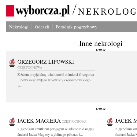
Nekrologi
Odeszli
Poradnik pogrzebowy
Inne nekrologi
GRZEGORZ LIPOWSKI
CZĘSTOCHOWA
Z żalem przyjęliśmy wiadomość o śmierci Grzegorza
Lipowskiego byłego wojewody częstochowskiego
w...
JACEK MAGIERA
JACEK 
CZĘSTOCHOWA
Z głębokim smutkiem przyjąłem wiadomość o nagłej
Z głębokim sm
śmierci Jacka Magiery wybitnego piłkarza i...
śmierci Jacka 