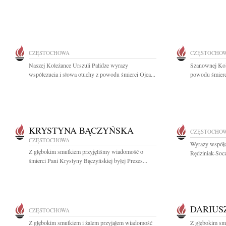
CZĘSTOCHOWA
CZĘSTOCHO
Naszej Koleżance Urszuli Palidze wyrazy
Szanownej Kol
współczucia i słowa otuchy z powodu śmierci Ojca...
powodu śmierci
KRYSTYNA BĄCZYŃSKA
CZĘSTOCHO
CZĘSTOCHOWA
Wyrazy współc
Z głębokim smutkiem przyjęliśmy wiadomość o
Rędziniak-Socz
śmierci Pani Krystyny Bączyńskiej byłej Prezes...
DARIUS
CZĘSTOCHOWA
Z głębokim smutkiem i żalem przyjąłem wiadomość
Z głębokim smu