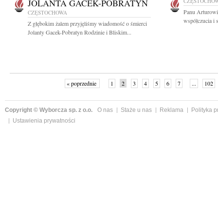
JOLANTA GACEK-POBRATYN
CZĘSTOCHO
Panu Arturowi
CZĘSTOCHOWA
współczucia i 
Z głębokim żalem przyjęliśmy wiadomość o śmierci
Jolanty Gacek-Pobratyn Rodzinie i Bliskim...
« poprzednie
1
2
3
4
5
6
7
...
102
Copyright © Wyborcza sp. z o.o.
O nas
Staże u nas
Reklama
Polityka 
Ustawienia prywatności