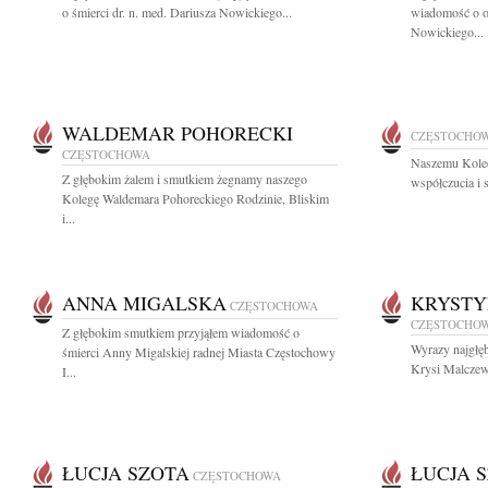
o śmierci dr. n. med. Dariusza Nowickiego...
wiadomość o od
Nowickiego...
WALDEMAR POHORECKI
CZĘSTOCHO
CZĘSTOCHOWA
Naszemu Kole
Z głębokim żalem i smutkiem żegnamy naszego
współczucia i 
Kolegę Waldemara Pohoreckiego Rodzinie, Bliskim
i...
ANNA MIGALSKA
KRYST
CZĘSTOCHOWA
CZĘSTOCHO
Z głębokim smutkiem przyjąłem wiadomość o
Wyrazy najgłę
śmierci Anny Migalskiej radnej Miasta Częstochowy
Krysi Malczews
I...
ŁUCJA SZOTA
ŁUCJA 
CZĘSTOCHOWA