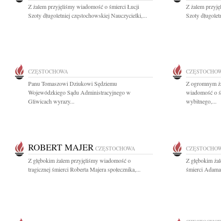
Z żalem przyjęliśmy wiadomość o śmierci Łucji
Z żalem przyję
Szoty długoletniej częstochowskiej Nauczycielki,...
Szoty długoletn
CZĘSTOCHOWA
CZĘSTOCHO
Panu Tomaszowi Dziukowi Sędziemu
Z ogromnym ża
Wojewódzkiego Sądu Administracyjnego w
wiadomość o ś
Gliwicach wyrazy...
wybitnego,...
ROBERT MAJER
CZĘSTOCHOWA
CZĘSTOCHO
Z głębokim żalem przyjęliśmy wiadomość o
Z głębokim ża
tragicznej śmierci Roberta Majera społecznika,...
śmierci Adama 