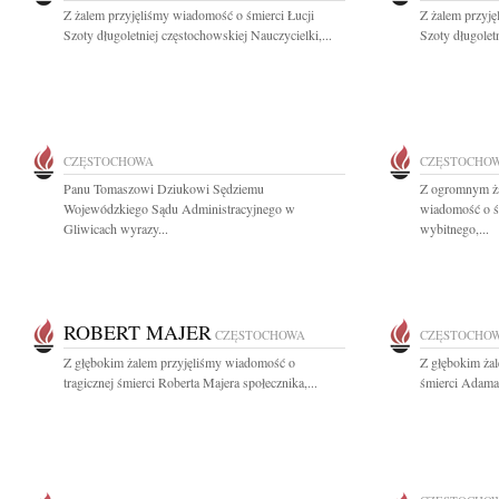
Z żalem przyjęliśmy wiadomość o śmierci Łucji
Z żalem przyję
Szoty długoletniej częstochowskiej Nauczycielki,...
Szoty długoletn
CZĘSTOCHOWA
CZĘSTOCHO
Panu Tomaszowi Dziukowi Sędziemu
Z ogromnym ża
Wojewódzkiego Sądu Administracyjnego w
wiadomość o ś
Gliwicach wyrazy...
wybitnego,...
ROBERT MAJER
CZĘSTOCHOWA
CZĘSTOCHO
Z głębokim żalem przyjęliśmy wiadomość o
Z głębokim ża
tragicznej śmierci Roberta Majera społecznika,...
śmierci Adama 