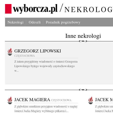
Nekrologi
Odeszli
Poradnik pogrzebowy
Inne nekrologi
GRZEGORZ LIPOWSKI
CZĘSTOCHOWA
Z żalem przyjęliśmy wiadomość o śmierci Grzegorza
Lipowskiego byłego wojewody częstochowskiego
w...
JACEK MAGIERA
JACEK 
CZĘSTOCHOWA
Z głębokim smutkiem przyjąłem wiadomość o nagłej
Z głębokim sm
śmierci Jacka Magiery wybitnego piłkarza i...
śmierci Jacka 