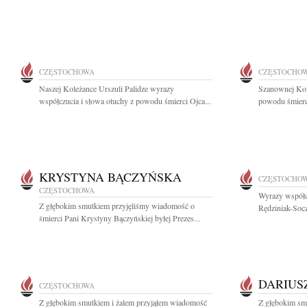
CZĘSTOCHOWA
CZĘSTOCHO
Naszej Koleżance Urszuli Palidze wyrazy
Szanownej Kol
współczucia i słowa otuchy z powodu śmierci Ojca...
powodu śmierci
KRYSTYNA BĄCZYŃSKA
CZĘSTOCHO
CZĘSTOCHOWA
Wyrazy współc
Z głębokim smutkiem przyjęliśmy wiadomość o
Rędziniak-Socz
śmierci Pani Krystyny Bączyńskiej byłej Prezes...
DARIUS
CZĘSTOCHOWA
Z głębokim smutkiem i żalem przyjąłem wiadomość
Z głębokim smu