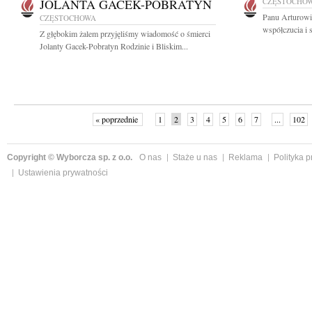
JOLANTA GACEK-POBRATYN
CZĘSTOCHO
Panu Arturowi
CZĘSTOCHOWA
współczucia i 
Z głębokim żalem przyjęliśmy wiadomość o śmierci
Jolanty Gacek-Pobratyn Rodzinie i Bliskim...
« poprzednie
1
2
3
4
5
6
7
...
102
Copyright © Wyborcza sp. z o.o.
O nas
Staże u nas
Reklama
Polityka 
Ustawienia prywatności