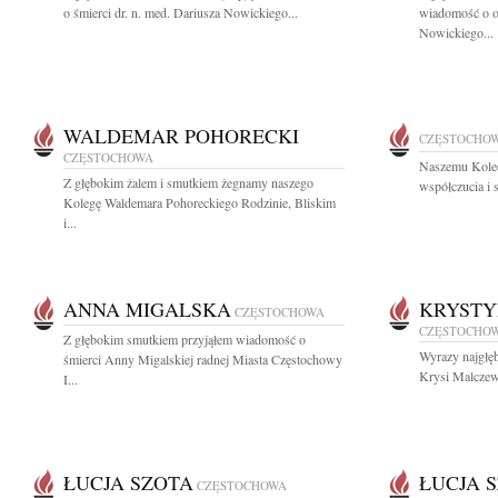
o śmierci dr. n. med. Dariusza Nowickiego...
wiadomość o od
Nowickiego...
WALDEMAR POHORECKI
CZĘSTOCHO
CZĘSTOCHOWA
Naszemu Kole
Z głębokim żalem i smutkiem żegnamy naszego
współczucia i 
Kolegę Waldemara Pohoreckiego Rodzinie, Bliskim
i...
ANNA MIGALSKA
KRYST
CZĘSTOCHOWA
CZĘSTOCHO
Z głębokim smutkiem przyjąłem wiadomość o
Wyrazy najgłę
śmierci Anny Migalskiej radnej Miasta Częstochowy
Krysi Malczews
I...
ŁUCJA SZOTA
ŁUCJA 
CZĘSTOCHOWA