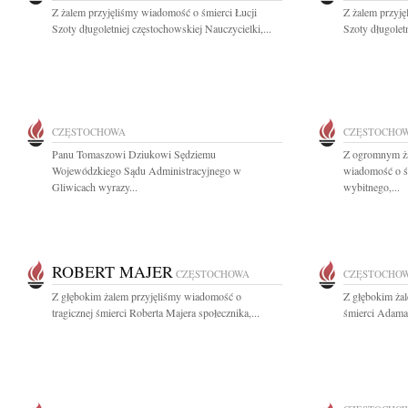
Z żalem przyjęliśmy wiadomość o śmierci Łucji
Z żalem przyję
Szoty długoletniej częstochowskiej Nauczycielki,...
Szoty długoletn
CZĘSTOCHOWA
CZĘSTOCHO
Panu Tomaszowi Dziukowi Sędziemu
Z ogromnym ża
Wojewódzkiego Sądu Administracyjnego w
wiadomość o ś
Gliwicach wyrazy...
wybitnego,...
ROBERT MAJER
CZĘSTOCHOWA
CZĘSTOCHO
Z głębokim żalem przyjęliśmy wiadomość o
Z głębokim ża
tragicznej śmierci Roberta Majera społecznika,...
śmierci Adama 