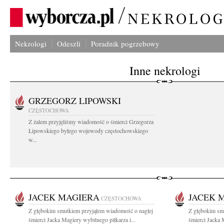
Nekrologi
Odeszli
Poradnik pogrzebowy
Inne nekrologi
GRZEGORZ LIPOWSKI
CZĘSTOCHOWA
Z żalem przyjęliśmy wiadomość o śmierci Grzegorza
Lipowskiego byłego wojewody częstochowskiego
w...
JACEK MAGIERA
JACEK 
CZĘSTOCHOWA
Z głębokim smutkiem przyjąłem wiadomość o nagłej
Z głębokim sm
śmierci Jacka Magiery wybitnego piłkarza i...
śmierci Jacka 