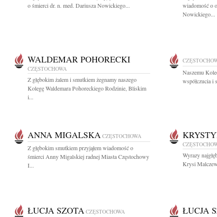
o śmierci dr. n. med. Dariusza Nowickiego...
wiadomość o od
Nowickiego...
WALDEMAR POHORECKI
CZĘSTOCHO
CZĘSTOCHOWA
Naszemu Kole
Z głębokim żalem i smutkiem żegnamy naszego
współczucia i 
Kolegę Waldemara Pohoreckiego Rodzinie, Bliskim
i...
ANNA MIGALSKA
KRYST
CZĘSTOCHOWA
CZĘSTOCHO
Z głębokim smutkiem przyjąłem wiadomość o
Wyrazy najgłę
śmierci Anny Migalskiej radnej Miasta Częstochowy
Krysi Malczews
I...
ŁUCJA SZOTA
ŁUCJA 
CZĘSTOCHOWA