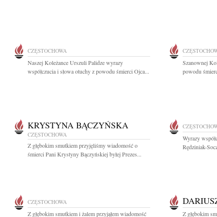
CZĘSTOCHOWA
CZĘSTOCHO
Naszej Koleżance Urszuli Palidze wyrazy
Szanownej Kol
współczucia i słowa otuchy z powodu śmierci Ojca...
powodu śmierci
KRYSTYNA BĄCZYŃSKA
CZĘSTOCHO
CZĘSTOCHOWA
Wyrazy współc
Z głębokim smutkiem przyjęliśmy wiadomość o
Rędziniak-Socz
śmierci Pani Krystyny Bączyńskiej byłej Prezes...
DARIUS
CZĘSTOCHOWA
Z głębokim smutkiem i żalem przyjąłem wiadomość
Z głębokim smu