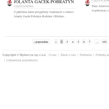
JOLANTA GACEK-POBRATYN
CZĘSTOCHO
Panu Arturowi
CZĘSTOCHOWA
współczucia i 
Z głębokim żalem przyjęliśmy wiadomość o śmierci
Jolanty Gacek-Pobratyn Rodzinie i Bliskim...
« poprzednie
1
2
3
4
5
6
7
...
102
Copyright © Wyborcza sp. z o.o.
O nas
Staże u nas
Reklama
Polityka 
Ustawienia prywatności