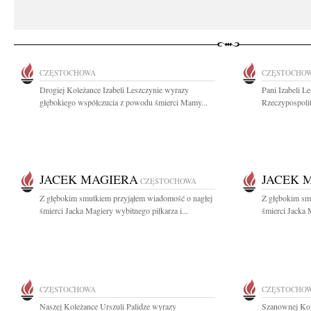
CZĘSTOCHOWA
CZĘSTOCHO
Drogiej Koleżance Izabeli Leszczynie wyrazy
Pani Izabeli L
głębokiego współczucia z powodu śmierci Mamy...
Rzeczypospolit
JACEK MAGIERA
JACEK 
CZĘSTOCHOWA
Z głębokim smutkiem przyjąłem wiadomość o nagłej
Z głębokim sm
śmierci Jacka Magiery wybitnego piłkarza i...
śmierci Jacka 
CZĘSTOCHOWA
CZĘSTOCHO
Naszej Koleżance Urszuli Palidze wyrazy
Szanownej Kol