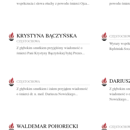
współczucia i słowa otuchy z powodu śmierci Ojca...
powodu śmierci
KRYSTYNA BĄCZYŃSKA
CZĘSTOCHO
CZĘSTOCHOWA
Wyrazy współc
Z głębokim smutkiem przyjęliśmy wiadomość o
Rędziniak-Socz
śmierci Pani Krystyny Bączyńskiej byłej Prezes...
DARIUS
CZĘSTOCHOWA
Z głębokim smutkiem i żalem przyjąłem wiadomość
Z głębokim smu
o śmierci dr. n. med. Dariusza Nowickiego...
wiadomość o od
Nowickiego...
WALDEMAR POHORECKI
CZĘSTOCHO