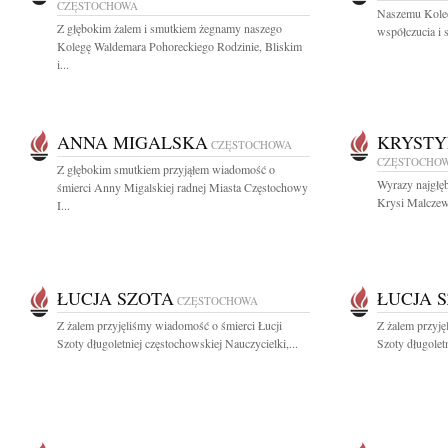
CZĘSTOCHOWA
Naszemu Kole
Z głębokim żalem i smutkiem żegnamy naszego
współczucia i 
Kolegę Waldemara Pohoreckiego Rodzinie, Bliskim
i...
ANNA MIGALSKA
KRYST
CZĘSTOCHOWA
CZĘSTOCHO
Z głębokim smutkiem przyjąłem wiadomość o
Wyrazy najgłę
śmierci Anny Migalskiej radnej Miasta Częstochowy
Krysi Malczews
I...
ŁUCJA SZOTA
ŁUCJA 
CZĘSTOCHOWA
Z żalem przyjęliśmy wiadomość o śmierci Łucji
Z żalem przyję
Szoty długoletniej częstochowskiej Nauczycielki,...
Szoty długoletn