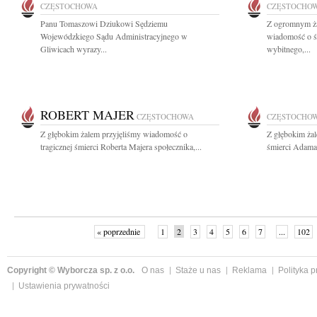
CZĘSTOCHOWA
CZĘSTOCHO
Panu Tomaszowi Dziukowi Sędziemu
Z ogromnym ża
Wojewódzkiego Sądu Administracyjnego w
wiadomość o ś
Gliwicach wyrazy...
wybitnego,...
ROBERT MAJER
CZĘSTOCHOWA
CZĘSTOCHO
Z głębokim żalem przyjęliśmy wiadomość o
Z głębokim ża
tragicznej śmierci Roberta Majera społecznika,...
śmierci Adama 
« poprzednie
1
2
3
4
5
6
7
...
102
Copyright © Wyborcza sp. z o.o.
O nas
Staże u nas
Reklama
Polityka 
Ustawienia prywatności