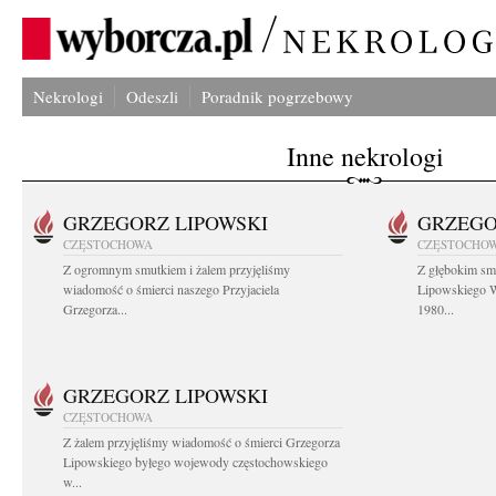
Nekrologi
Odeszli
Poradnik pogrzebowy
Inne nekrologi
GRZEGORZ LIPOWSKI
GRZEGO
CZĘSTOCHOWA
CZĘSTOCHO
Z ogromnym smutkiem i żalem przyjęliśmy
Z głębokim sm
wiadomość o śmierci naszego Przyjaciela
Lipowskiego W
Grzegorza...
1980...
GRZEGORZ LIPOWSKI
CZĘSTOCHOWA
Z żalem przyjęliśmy wiadomość o śmierci Grzegorza
Lipowskiego byłego wojewody częstochowskiego
w...