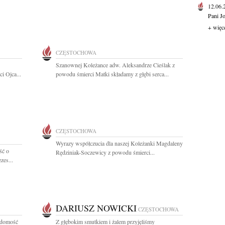
12.06
Pani J
+ więc
CZĘSTOCHOWA
Szanownej Koleżance adw. Aleksandrze Cieślak z
i Ojca...
powodu śmierci Matki składamy z głębi serca...
CZĘSTOCHOWA
Wyrazy współczucia dla naszej Koleżanki Magdaleny
ść o
Rędziniak-Soczewicy z powodu śmierci...
zes...
DARIUSZ NOWICKI
CZĘSTOCHOWA
adomość
Z głębokim smutkiem i żalem przyjęliśmy