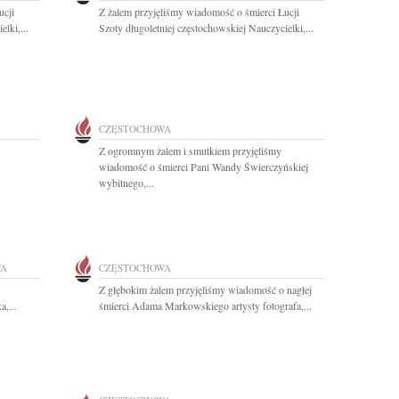
ucji
Z żalem przyjęliśmy wiadomość o śmierci Łucji
lki,...
Szoty długoletniej częstochowskiej Nauczycielki,...
CZĘSTOCHOWA
Z ogromnym żalem i smutkiem przyjęliśmy
wiadomość o śmierci Pani Wandy Świerczyńskiej
wybitnego,...
WA
CZĘSTOCHOWA
Z głębokim żalem przyjęliśmy wiadomość o nagłej
a,...
śmierci Adama Markowskiego artysty fotografa,...