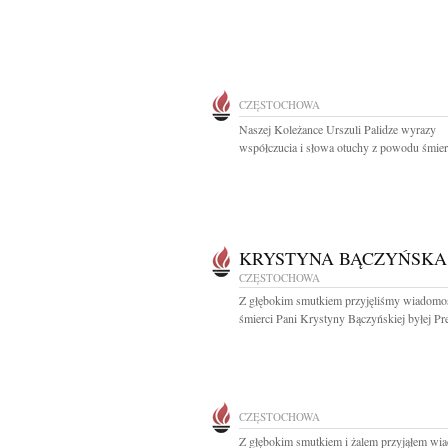
CZĘSTOCHOWA
Naszej Koleżance Urszuli Palidze wyrazy
współczucia i słowa otuchy z powodu śmierc
KRYSTYNA BĄCZYŃSKA
CZĘSTOCHOWA
Z głębokim smutkiem przyjęliśmy wiadomo
śmierci Pani Krystyny Bączyńskiej byłej Pre
CZĘSTOCHOWA
Z głębokim smutkiem i żalem przyjąłem wi