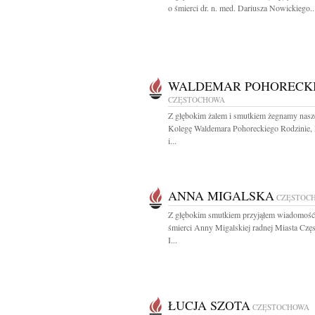
o śmierci dr. n. med. Dariusza Nowickiego..
WALDEMAR POHORECK
CZĘSTOCHOWA
Z głębokim żalem i smutkiem żegnamy nas
Kolegę Waldemara Pohoreckiego Rodzinie, 
i...
ANNA MIGALSKA
CZĘSTOC
Z głębokim smutkiem przyjąłem wiadomość
śmierci Anny Migalskiej radnej Miasta Cz
I...
ŁUCJA SZOTA
CZĘSTOCHOWA