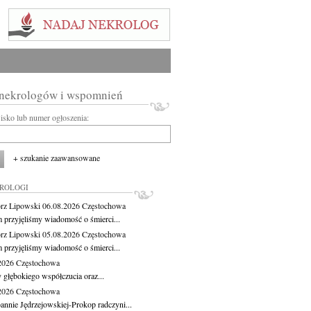
 nekrologów i wspomnień
wisko lub numer ogłoszenia:
+ szukanie zaawansowane
KROLOGI
rz Lipowski
06.08.2026
Częstochowa
m przyjęliśmy wiadomość o śmierci...
rz Lipowski
05.08.2026
Częstochowa
m przyjęliśmy wiadomość o śmierci...
.2026
Częstochowa
 głębokiego współczucia oraz...
.2026
Częstochowa
oannie Jędrzejowskiej-Prokop radczyni...