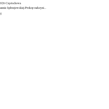
.2026
Częstochowa
oannie Jędrzejowskiej-Prokop radczyni...
ej