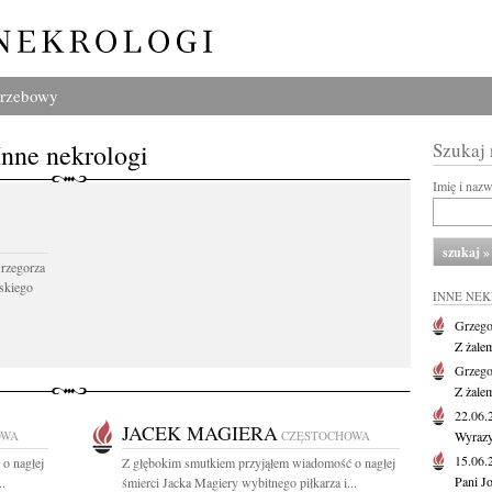
grzebowy
Inne nekrologi
Szukaj
Imię i naz
Grzegorza
skiego
INNE NE
Grzego
Z żale
Grzego
Z żale
22.06
JACEK MAGIERA
OWA
CZĘSTOCHOWA
Wyrazy
15.06
o nagłej
Z głębokim smutkiem przyjąłem wiadomość o nagłej
Pani J
..
śmierci Jacka Magiery wybitnego piłkarza i...