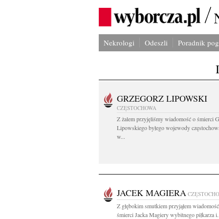
Nekrologi
Odeszli
Poradnik po
GRZEGORZ LIPOWSKI
CZĘSTOCHOWA
Z żalem przyjęliśmy wiadomość o śmierci 
Lipowskiego byłego wojewody częstochow
w...
JACEK MAGIERA
CZĘSTOCH
Z głębokim smutkiem przyjąłem wiadomość 
śmierci Jacka Magiery wybitnego piłkarza i.