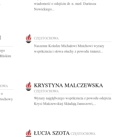
.
wiadomość o odejściu dr. n. med. Dariusza
Nowickiego...
I
CZĘSTOCHOWA
Naszemu Koledze Michałowi Mnichowi wyrazy
zego
współczucia i słowa otuchy z powodu śmierci...
Bliskim
KRYSTYNA MALCZEWSKA
HOWA
CZĘSTOCHOWA
 o
Wyrazy najgłębszego współczucia z powodu odejścia
ęstochowy
Krysi Malczewskiej Składają Januszowi,...
ŁUCJA SZOTA
CZĘSTOCHOWA