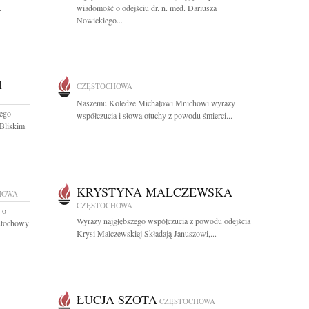
.
wiadomość o odejściu dr. n. med. Dariusza
Nowickiego...
I
CZĘSTOCHOWA
Naszemu Koledze Michałowi Mnichowi wyrazy
zego
współczucia i słowa otuchy z powodu śmierci...
Bliskim
KRYSTYNA MALCZEWSKA
HOWA
CZĘSTOCHOWA
 o
Wyrazy najgłębszego współczucia z powodu odejścia
ęstochowy
Krysi Malczewskiej Składają Januszowi,...
ŁUCJA SZOTA
CZĘSTOCHOWA