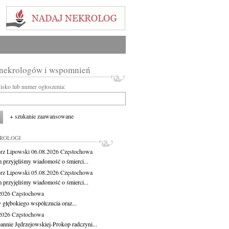
 nekrologów i wspomnień
wisko lub numer ogłoszenia:
+ szukanie zaawansowane
KROLOGI
rz Lipowski
06.08.2026
Częstochowa
m przyjęliśmy wiadomość o śmierci...
rz Lipowski
05.08.2026
Częstochowa
m przyjęliśmy wiadomość o śmierci...
.2026
Częstochowa
 głębokiego współczucia oraz...
.2026
Częstochowa
oannie Jędrzejowskiej-Prokop radczyni...