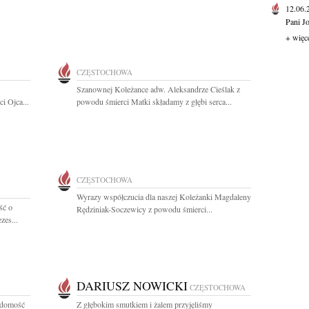
12.06
Pani J
+ więc
CZĘSTOCHOWA
Szanownej Koleżance adw. Aleksandrze Cieślak z
i Ojca...
powodu śmierci Matki składamy z głębi serca...
CZĘSTOCHOWA
Wyrazy współczucia dla naszej Koleżanki Magdaleny
ść o
Rędziniak-Soczewicy z powodu śmierci...
zes...
DARIUSZ NOWICKI
CZĘSTOCHOWA
adomość
Z głębokim smutkiem i żalem przyjęliśmy