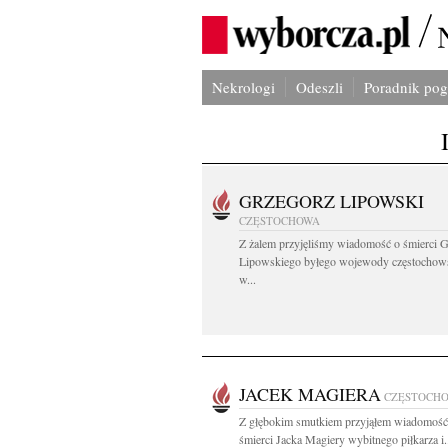
Nekrologi
Odeszli
Poradnik po
GRZEGORZ LIPOWSKI
CZĘSTOCHOWA
Z żalem przyjęliśmy wiadomość o śmierci 
Lipowskiego byłego wojewody częstochow
w...
JACEK MAGIERA
CZĘSTOCH
Z głębokim smutkiem przyjąłem wiadomość 
śmierci Jacka Magiery wybitnego piłkarza i.