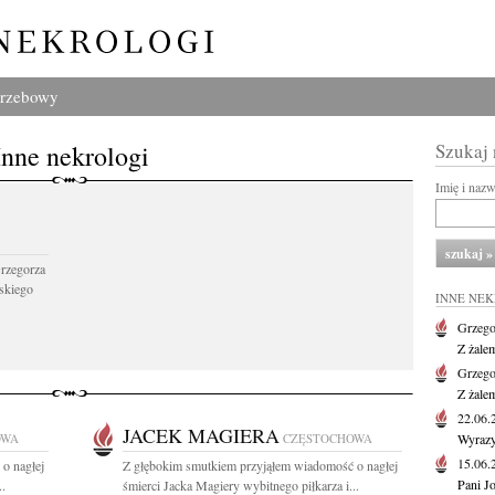
grzebowy
Inne nekrologi
Szukaj
Imię i naz
Grzegorza
skiego
INNE NE
Grzego
Z żale
Grzego
Z żale
22.06
JACEK MAGIERA
OWA
CZĘSTOCHOWA
Wyrazy
15.06
o nagłej
Z głębokim smutkiem przyjąłem wiadomość o nagłej
Pani J
..
śmierci Jacka Magiery wybitnego piłkarza i...