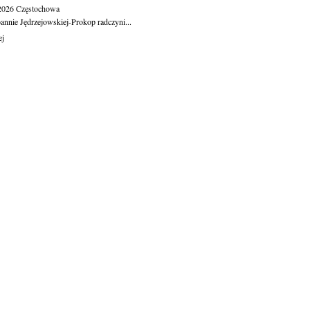
.2026
Częstochowa
oannie Jędrzejowskiej-Prokop radczyni...
ej