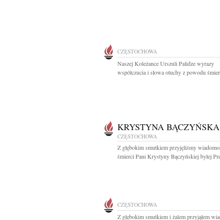
CZĘSTOCHOWA
Naszej Koleżance Urszuli Palidze wyrazy
współczucia i słowa otuchy z powodu śmierc
KRYSTYNA BĄCZYŃSKA
CZĘSTOCHOWA
Z głębokim smutkiem przyjęliśmy wiadomo
śmierci Pani Krystyny Bączyńskiej byłej Pre
CZĘSTOCHOWA
Z głębokim smutkiem i żalem przyjąłem wi