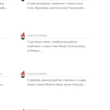
ucji
Z żalem przyjęliśmy wiadomość o śmierci Łucji
lki,...
Szoty długoletniej częstochowskiej Nauczycielki,...
CZĘSTOCHOWA
Z ogromnym żalem i smutkiem przyjęliśmy
wiadomość o śmierci Pani Wandy Świerczyńskiej
wybitnego,...
WA
CZĘSTOCHOWA
Z głębokim żalem przyjęliśmy wiadomość o nagłej
a,...
śmierci Adama Markowskiego artysty fotografa,...