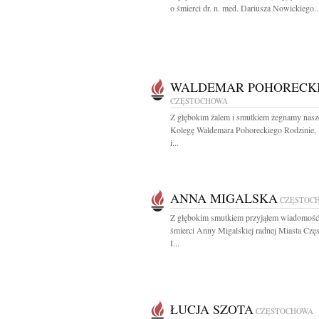
o śmierci dr. n. med. Dariusza Nowickiego..
WALDEMAR POHORECK
CZĘSTOCHOWA
Z głębokim żalem i smutkiem żegnamy nas
Kolegę Waldemara Pohoreckiego Rodzinie, 
i...
ANNA MIGALSKA
CZĘSTOC
Z głębokim smutkiem przyjąłem wiadomość
śmierci Anny Migalskiej radnej Miasta Cz
I...
ŁUCJA SZOTA
CZĘSTOCHOWA