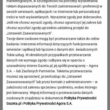
marketingowych, w szczególności na potrzeby wyświetlania
SUBSKRYPCJA
reklam dopasowanych do Twoich zainteresowań i preferencji w
swoich serwisach, aplikacjach i w Internecie lub personalizacji
ZUS dopłaca Ukraińcom do
treści w nich wyświetlanych. Wyrażenie zgody jest dobrowolne.
emerytur. Konfederacja grzmi, ale zapomina o
Jeśli nie chcesz wyrazić zgody, chcesz ograniczyć jej zakres lub
ważnej rzeczy
chcesz wycofać zgodę uprzednio udzieloną przejdź do
„Ustawień Zaawansowanych”.
LESZEK KOSTRZEWSKI
Twoje dane osobowe mogą być przetwarzane także do celów
badania i mierzenia informacji dotyczących funkcjonowania
Duda ułaskawił Wąsika i
serwisów i aplikacji lub łączone z danymi dot. świadczonych
Kamińskiego, jego nie. "Skazał mnie Pan na
Tobie usług. W określonych przypadkach przetwarzanie
karę śmierci"
danych nie wymaga zgody i odbywa się w oparciu o
uzasadniony interes Gazeta.pl, jej spółki powiązanej – Agora
S.A. – lub Zaufanych Partnerów. Takiemu przetwarzaniu
Urzędnicy pukają do domów. Chcą paragonów
możesz się sprzeciwić, przechodząc do „Ustawień
MATERIAŁ PROMOCYJNY
Zaawansowanych” lub przez kontakt z administratorem – w
zależności od zakresu sprzeciwu i podmiotu, wobec którego
jest kierowany. Więcej informacji o przetwarzaniu danych
osobowych znajdziesz w dokumencie
Polityka Prywatności
Gazeta.pl
i
Polityka Prywatności Agora S.A.