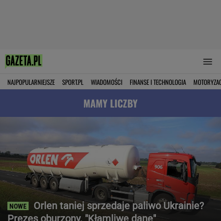
NAJPOPULARNIEJSZE
SPORT.PL
WIADOMOŚCI
FINANSE I TECHNOLOGIA
MOTORYZA
MAMY LICZBY
Orlen taniej sprzedaje paliwo Ukrainie?
Prezes oburzony. "Kłamliwe dane"