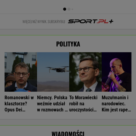
WIĘCEJ NIŻ WYNIK. SUBSKRYBUJ
POLITYKA
Romanowski w
Niemcy. Polska
To Morawiecki
Muzułmanin i
klasztorze?
weźmie udział
robił na
narodowiec.
Opus Dei
w rozmowach o
uroczystości
Kim jest raper,
reaguje na
zagrożeniach
Nawrockiego.
który wystąpił
słowa Bodnara
Jest nagranie.
przed
"Skandal"
Nawrockim?
WIADOMOŚCI