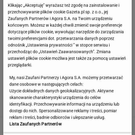
Klikając „Akceptuję” wyrażasz też zgodę na zainstalowanie i
przechowywanie plików cookie Gazeta.pl sp. z o.o., jej
Zaufanych Partnerów i Agora S.A. na Twoim urządzeniu
końcowym. Możesz w każdej chwili zmienić swoje preferencje
dotyczące plików cookie, wywołując narzędzie do zarządzania
twoimi preferencjami dot. przetwarzania danych poprzez
odnośnik „Ustawienia prywatności ” w stopce serwisu i
przechodząc do „Ustawień Zaawansowanych”. Zmiana
ustawień plików cookie możliwa jest także za pomocą ustawień
przeglądarki.
My, nasi Zaufani Partnerzy i Agora S.A. możemy przetwarzać
dane osobowe w następujących celach:
Użycie dokładnych danych geolokalizacyjnych. Aktywne
Księżniczka musi iść do wojska. Tyle czasu
skanowanie charakterystyki urządzenia do celów
spędzi w armii
identyfikacji. Przechowywanie informacji na urządzeniu lub
dostęp do nich. Spersonalizowane reklamy i treści, pomiar
reklam i treści, badnie odbiorców i ulepszanie usług.
Rekord padł w niewielkim stawie. Taki okaz
Lista Zaufanych Partnerów
trafia się bardzo rzadko