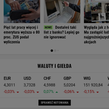
Pięć lat pracy więcej i
Dostałeś taki
Wygląda jak z h
emerytura wyższa o 80
list z banku? Lepiej go
Ma zastąpić lud
proc. ZUS podał
nie ignorować
najgroźniejszyc
wyliczenia
akcjach
WALUTY I GIEŁDA
EUR
USD
CHF
GBP
WIG
4,3011
3,7328
4,5988
5,0204
151 920,84
-0,03%
-0,03%
0,07%
-0,06%
-0,15%
SPRAWDŹ NOTOWANIA