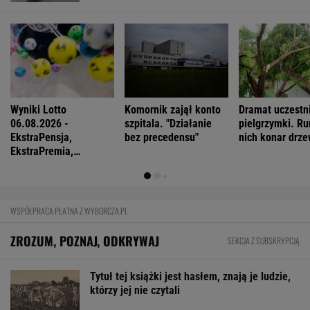
Wyniki Lotto
Komornik zajął konto
Dramat uczestn
06.08.2026 -
szpitala. "Działanie
pielgrzymki. Ru
EkstraPensja,
bez precedensu"
nich konar drz
EkstraPremia,
Kaskada, Lotto,
LottoPlus, MiniLotto,
MultiMulti
WSPÓŁPRACA PŁATNA Z WYBORCZA.PL
ZROZUM, POZNAJ, ODKRYWAJ
SEKCJA Z SUBSKRYPCJĄ
Tytuł tej książki jest hasłem, znają je ludzie,
którzy jej nie czytali