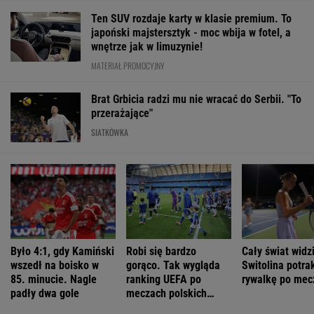
Ten SUV rozdaje karty w klasie premium. To
japoński majstersztyk - moc wbija w fotel, a
wnętrze jak w limuzynie!
MATERIAŁ PROMOCYJNY
Brat Grbicia radzi mu nie wracać do Serbii. "To
przerażające"
SIATKÓWKA
Było 4:1, gdy Kamiński
Robi się bardzo
Cały świat widzi
wszedł na boisko w
gorąco. Tak wygląda
Switolina potra
85. minucie. Nagle
ranking UEFA po
rywalkę po mec
padły dwa gole
meczach polskich
drużyn