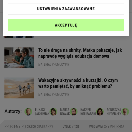
USTAWIENIA ZAAWANSOWANE
My podajemy dwa nazwiska, ty dopasowujesz
AKCEPTUJĘ
trzecie. Co łączy te osoby?
To nie droga na skróty. Matka pokazuje, jak
naprawdę wygląda edukacja domowa
MATERIAŁ PROMOCYJNY
Wakacyjne aktywności a kurzajki. O czym
warto pamiętać, by uniknąć problemu?
MATERIAŁ PROMOCYJNY
ŁUKASZ
MARTA
KACPER
AGNIESZKA
Autorzy:
JACHIMIAK
NOWAK
KOLIBABSKI
NIEDZIAŁEK
PROBLEMY POLSKICH SIATKARZY
ZNAK Z '30'
WISŁAWA SZYMBORSKA