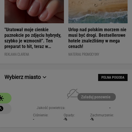
"Uratował moje cienkie
Urlop nad polskim morzem nie
paznokcie po zdjęciu hybrydy,
musi być drogi. Bestsellerowe
szybko je wzmocnił". Ten
hotele znaleźliśmy w mega
preparat to hit, teraz w
cenach!
świetnej cenie
REKLAMA CLARENA
MATERIAŁ PROMOCYJNY
Wybierz miasto
PEŁNA POGODA
Załaduj ponownie
Jakość powietrza:
-
Ciśnienie:
Opady:
Zachmurzenie:
-
-%
-%