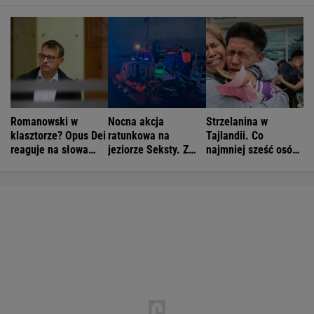
Romanowski w
Nocna akcja
Strzelanina w
klasztorze? Opus Dei
ratunkowa na
Tajlandii. Co
reaguje na słowa
jeziorze Seksty. Z
najmniej sześć osób
Bodnara
wody wyciągnięto
nie żyje
ponad 30 osób