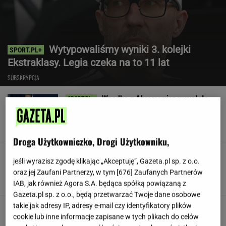
Wytypowaliśmy wyniki 3. kolejki
Ekstraklasy. Legia czeka na to 11 lat
SUBSKRYPCJA
Wpadka z Abramowicz wywołała
szum. U Świątek wydarzyło się coś
ważniejszego
SUBSKRYPCJA
Droga Użytkowniczko, Drogi Użytkowniku,
Koledzy z branży nie mieli litości dla Kłeczka.
jeśli wyrazisz zgodę klikając „Akceptuję”, Gazeta.pl sp. z o.o.
"Odpiął wrotki"
oraz jej Zaufani Partnerzy, w tym [
676
] Zaufanych Partnerów
IAB, jak również Agora S.A. będąca spółką powiązaną z
Gazeta.pl sp. z o.o., będą przetwarzać Twoje dane osobowe
takie jak adresy IP, adresy e-mail czy identyfikatory plików
Jamy karne, pobicia. Ukraina
cookie lub inne informacje zapisane w tych plikach do celów
ma problem z jednostką