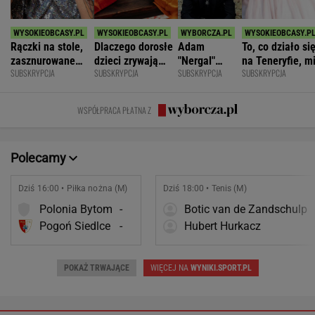
Rączki na stole,
Dlaczego dorosłe
Adam
To, co działo si
zasznurowane
dzieci zrywają
"Nergal"
na Teneryfie, m
SUBSKRYPCJA
SUBSKRYPCJA
SUBSKRYPCJA
SUBSKRYPCJA
usta. Byłam
kontakt z
Darski: Ja
się należało. Ni
wychowana w
rodzicami?
wybieram
myślałam, że to
dużej dyscyplinie
terapię, a
złe
WSPÓŁPRACA PŁATNA Z
większość
facetów
alkohol
Polecamy
Dziś 16:00 • Piłka nożna (M)
Dziś 18:00 • Tenis (M)
Polonia Bytom
-
Botic van de Zandschulp
Pogoń Siedlce
-
Hubert Hurkacz
POKAŻ TRWAJĄCE
WIĘCEJ NA
WYNIKI.SPORT.PL