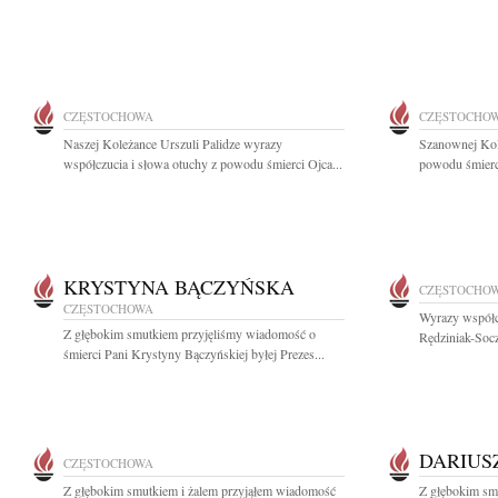
CZĘSTOCHOWA
CZĘSTOCHO
Naszej Koleżance Urszuli Palidze wyrazy
Szanownej Kol
współczucia i słowa otuchy z powodu śmierci Ojca...
powodu śmierci
KRYSTYNA BĄCZYŃSKA
CZĘSTOCHO
CZĘSTOCHOWA
Wyrazy współc
Z głębokim smutkiem przyjęliśmy wiadomość o
Rędziniak-Socz
śmierci Pani Krystyny Bączyńskiej byłej Prezes...
DARIUS
CZĘSTOCHOWA
Z głębokim smutkiem i żalem przyjąłem wiadomość
Z głębokim smu