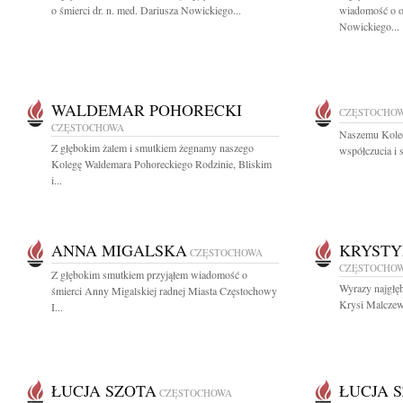
o śmierci dr. n. med. Dariusza Nowickiego...
wiadomość o od
Nowickiego...
WALDEMAR POHORECKI
CZĘSTOCHO
CZĘSTOCHOWA
Naszemu Kole
Z głębokim żalem i smutkiem żegnamy naszego
współczucia i 
Kolegę Waldemara Pohoreckiego Rodzinie, Bliskim
i...
ANNA MIGALSKA
KRYST
CZĘSTOCHOWA
CZĘSTOCHO
Z głębokim smutkiem przyjąłem wiadomość o
Wyrazy najgłę
śmierci Anny Migalskiej radnej Miasta Częstochowy
Krysi Malczews
I...
ŁUCJA SZOTA
ŁUCJA 
CZĘSTOCHOWA