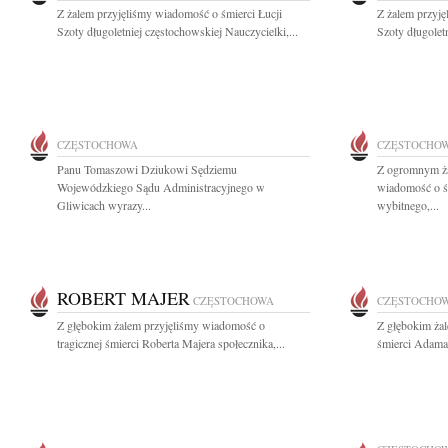
Z żalem przyjęliśmy wiadomość o śmierci Łucji
Z żalem przyję
Szoty długoletniej częstochowskiej Nauczycielki,...
Szoty długoletn
CZĘSTOCHOWA
CZĘSTOCHO
Panu Tomaszowi Dziukowi Sędziemu
Z ogromnym ża
Wojewódzkiego Sądu Administracyjnego w
wiadomość o ś
Gliwicach wyrazy...
wybitnego,...
ROBERT MAJER
CZĘSTOCHOWA
CZĘSTOCHO
Z głębokim żalem przyjęliśmy wiadomość o
Z głębokim ża
tragicznej śmierci Roberta Majera społecznika,...
śmierci Adama 