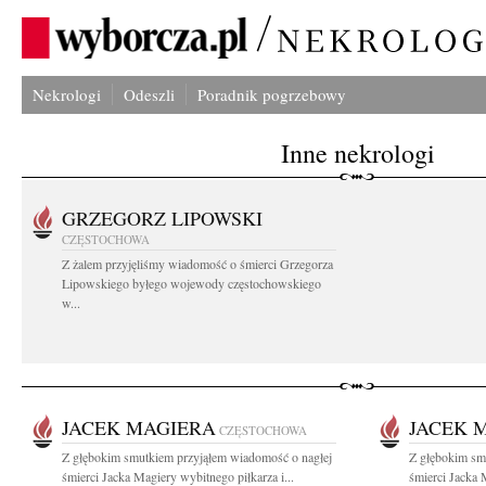
Nekrologi
Odeszli
Poradnik pogrzebowy
Inne nekrologi
GRZEGORZ LIPOWSKI
CZĘSTOCHOWA
Z żalem przyjęliśmy wiadomość o śmierci Grzegorza
Lipowskiego byłego wojewody częstochowskiego
w...
JACEK MAGIERA
JACEK 
CZĘSTOCHOWA
Z głębokim smutkiem przyjąłem wiadomość o nagłej
Z głębokim sm
śmierci Jacka Magiery wybitnego piłkarza i...
śmierci Jacka 