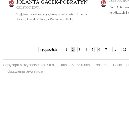
JOLANTA GACEK-POBRATYN
CZĘSTOCHO
Panu Arturowi
CZĘSTOCHOWA
współczucia i 
Z głębokim żalem przyjęliśmy wiadomość o śmierci
Jolanty Gacek-Pobratyn Rodzinie i Bliskim...
« poprzednie
1
2
3
4
5
6
7
...
102
Copyright © Wyborcza sp. z o.o.
O nas
Staże u nas
Reklama
Polityka 
Ustawienia prywatności