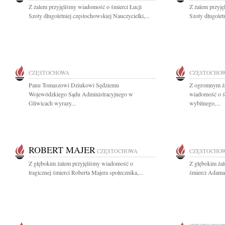
Z żalem przyjęliśmy wiadomość o śmierci Łucji
Z żalem przyję
Szoty długoletniej częstochowskiej Nauczycielki,...
Szoty długoletn
CZĘSTOCHOWA
CZĘSTOCHO
Panu Tomaszowi Dziukowi Sędziemu
Z ogromnym ża
Wojewódzkiego Sądu Administracyjnego w
wiadomość o ś
Gliwicach wyrazy...
wybitnego,...
ROBERT MAJER
CZĘSTOCHOWA
CZĘSTOCHO
Z głębokim żalem przyjęliśmy wiadomość o
Z głębokim ża
tragicznej śmierci Roberta Majera społecznika,...
śmierci Adama 