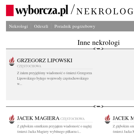
Nekrologi
Odeszli
Poradnik pogrzebowy
Inne nekrologi
GRZEGORZ LIPOWSKI
CZĘSTOCHOWA
Z żalem przyjęliśmy wiadomość o śmierci Grzegorza
Lipowskiego byłego wojewody częstochowskiego
w...
JACEK MAGIERA
JACEK 
CZĘSTOCHOWA
Z głębokim smutkiem przyjąłem wiadomość o nagłej
Z głębokim sm
śmierci Jacka Magiery wybitnego piłkarza i...
śmierci Jacka 