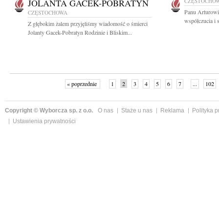
JOLANTA GACEK-POBRATYN
CZĘSTOCHO
Panu Arturowi
CZĘSTOCHOWA
współczucia i 
Z głębokim żalem przyjęliśmy wiadomość o śmierci
Jolanty Gacek-Pobratyn Rodzinie i Bliskim...
« poprzednie
1
2
3
4
5
6
7
...
102
Copyright © Wyborcza sp. z o.o.
O nas
Staże u nas
Reklama
Polityka 
Ustawienia prywatności