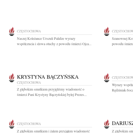
CZĘSTOCHOWA
CZĘSTOCHO
Naszej Koleżance Urszuli Palidze wyrazy
Szanownej Kol
współczucia i słowa otuchy z powodu śmierci Ojca...
powodu śmierci
KRYSTYNA BĄCZYŃSKA
CZĘSTOCHO
CZĘSTOCHOWA
Wyrazy współc
Z głębokim smutkiem przyjęliśmy wiadomość o
Rędziniak-Socz
śmierci Pani Krystyny Bączyńskiej byłej Prezes...
DARIUS
CZĘSTOCHOWA
Z głębokim smutkiem i żalem przyjąłem wiadomość
Z głębokim smu