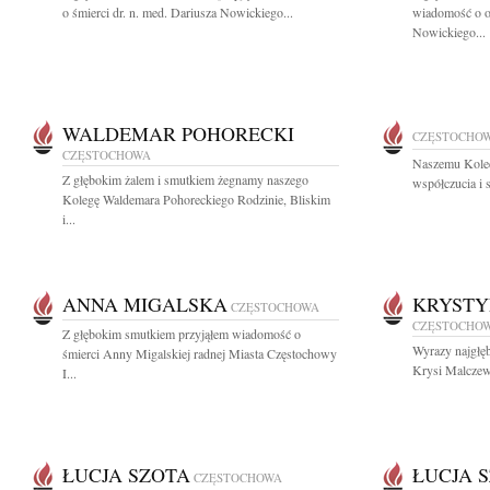
o śmierci dr. n. med. Dariusza Nowickiego...
wiadomość o od
Nowickiego...
WALDEMAR POHORECKI
CZĘSTOCHO
CZĘSTOCHOWA
Naszemu Kole
Z głębokim żalem i smutkiem żegnamy naszego
współczucia i 
Kolegę Waldemara Pohoreckiego Rodzinie, Bliskim
i...
ANNA MIGALSKA
KRYST
CZĘSTOCHOWA
CZĘSTOCHO
Z głębokim smutkiem przyjąłem wiadomość o
Wyrazy najgłę
śmierci Anny Migalskiej radnej Miasta Częstochowy
Krysi Malczews
I...
ŁUCJA SZOTA
ŁUCJA 
CZĘSTOCHOWA