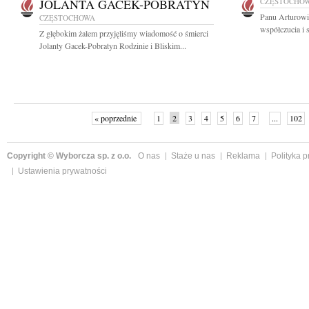
JOLANTA GACEK-POBRATYN
CZĘSTOCHO
Panu Arturowi
CZĘSTOCHOWA
współczucia i 
Z głębokim żalem przyjęliśmy wiadomość o śmierci
Jolanty Gacek-Pobratyn Rodzinie i Bliskim...
« poprzednie
1
2
3
4
5
6
7
...
102
Copyright © Wyborcza sp. z o.o.
O nas
Staże u nas
Reklama
Polityka 
Ustawienia prywatności