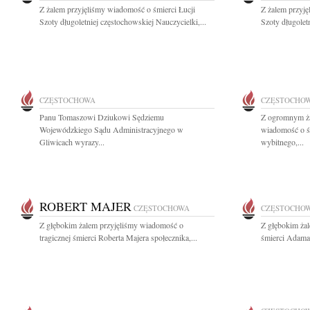
Z żalem przyjęliśmy wiadomość o śmierci Łucji
Z żalem przyję
Szoty długoletniej częstochowskiej Nauczycielki,...
Szoty długoletn
CZĘSTOCHOWA
CZĘSTOCHO
Panu Tomaszowi Dziukowi Sędziemu
Z ogromnym ża
Wojewódzkiego Sądu Administracyjnego w
wiadomość o ś
Gliwicach wyrazy...
wybitnego,...
ROBERT MAJER
CZĘSTOCHOWA
CZĘSTOCHO
Z głębokim żalem przyjęliśmy wiadomość o
Z głębokim ża
tragicznej śmierci Roberta Majera społecznika,...
śmierci Adama 