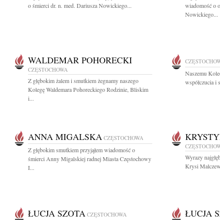
o śmierci dr. n. med. Dariusza Nowickiego...
wiadomość o od
Nowickiego...
WALDEMAR POHORECKI
CZĘSTOCHO
CZĘSTOCHOWA
Naszemu Kole
Z głębokim żalem i smutkiem żegnamy naszego
współczucia i 
Kolegę Waldemara Pohoreckiego Rodzinie, Bliskim
i...
ANNA MIGALSKA
KRYST
CZĘSTOCHOWA
CZĘSTOCHO
Z głębokim smutkiem przyjąłem wiadomość o
Wyrazy najgłę
śmierci Anny Migalskiej radnej Miasta Częstochowy
Krysi Malczews
I...
ŁUCJA SZOTA
ŁUCJA 
CZĘSTOCHOWA