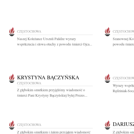
CZĘSTOCHOWA
CZĘSTOCHO
Naszej Koleżance Urszuli Palidze wyrazy
Szanownej Kol
współczucia i słowa otuchy z powodu śmierci Ojca...
powodu śmierci
KRYSTYNA BĄCZYŃSKA
CZĘSTOCHO
CZĘSTOCHOWA
Wyrazy współc
Z głębokim smutkiem przyjęliśmy wiadomość o
Rędziniak-Socz
śmierci Pani Krystyny Bączyńskiej byłej Prezes...
DARIUS
CZĘSTOCHOWA
Z głębokim smutkiem i żalem przyjąłem wiadomość
Z głębokim smu