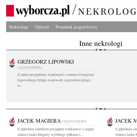
Nekrologi
Odeszli
Poradnik pogrzebowy
Inne nekrologi
GRZEGORZ LIPOWSKI
CZĘSTOCHOWA
Z żalem przyjęliśmy wiadomość o śmierci Grzegorza
Lipowskiego byłego wojewody częstochowskiego
w...
JACEK MAGIERA
JACEK 
CZĘSTOCHOWA
Z głębokim smutkiem przyjąłem wiadomość o nagłej
Z głębokim sm
śmierci Jacka Magiery wybitnego piłkarza i...
śmierci Jacka 