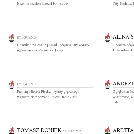
Niech ta nadzieja łagodzi ból i stratę...
Taty Dariusza
ALINA 
BYDGOSZCZ
Dr Izabeli Walczak z powodu odejścia Taty wyrazy
""Można odejść
głębokiego współczucia składają...
J. Twardowski
ANDRZE
BYDGOSZCZ
Pani mgr Beacie Fischer wyrazy głębokiego
Z głębokim żal
współczucia z powodu śmierci Taty składa...
wiadomość, że 
hab....
TOMASZ DONIEK
ARETTA
BYDGOSZCZ