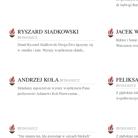
dr Jadwigi Bar
RYSZARD SIADKOWSKI
JACEK 
BYDGOSZCZ
Rektor i Sena
Zmarł Ryszard Siadkowski Droga Ewo łączymy się
Warszawie wraz
w smutku i żalu. Wyrazy współczucia składa...
ANDRZEJ KOLA
FELIKS
BYDGOSZCZ
BYDGOSZCZ
Składamy najszczersze wyrazy współczucia Panu
Z głębokim ża
profesorowi Adamowi Koli Pierwszemu...
współtwórczyn
BYDGOSZCZ
BYDGOSZCZ
"Nie umiera ten, kto pozostaje w sercach bliskich"
Z głębokim ża