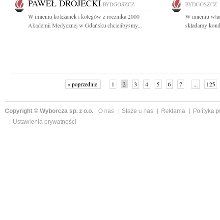
PAWEŁ DROJECKI
BYDGOSZCZ
BYDGOSZCZ
W imieniu koleżanek i kolegów z rocznika 2000
W imieniu wład
Akademii Medycznej w Gdańsku chcielibyśmy...
składamy kondo
« poprzednie
1
2
3
4
5
6
7
...
125
Copyright © Wyborcza sp. z o.o.
O nas
Staże u nas
Reklama
Polityka 
Ustawienia prywatności