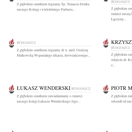
BYDGOSZCZ
Z głębokim smutkiem żegnamy Śp. Tomasza Dońka
Z głębokim sm
naszego Kolegę i wieloletniego Partnera...
śmierci naszej
Łączymy...
KRZYSZ
BYDGOSZCZ
BYDGOSZCZ
Z głębokim smutkiem żegnamy dr n. med. Grażynę
Z głębokim sm
Matkowską Wspaniałego lekarza, doświadczonego...
odejściu dr. K
z...
ŁUKASZ WENDERSKI
PIOTR 
BYDGOSZCZ
Z głębokim smutkiem zawiadamiamy o śmierci
Z głębokim żal
naszego kolegi Łukasza Wenderskiego Jego...
odszedł od nas