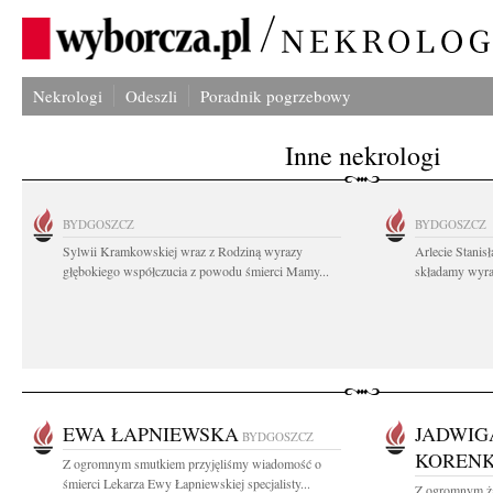
Nekrologi
Odeszli
Poradnik pogrzebowy
Inne nekrologi
BYDGOSZCZ
BYDGOSZCZ
Sylwii Kramkowskiej wraz z Rodziną wyrazy
Arlecie Stanis
głębokiego współczucia z powodu śmierci Mamy...
składamy wyraz
EWA ŁAPNIEWSKA
JADWIG
BYDGOSZCZ
KORENK
Z ogromnym smutkiem przyjęliśmy wiadomość o
śmierci Lekarza Ewy Łapniewskiej specjalisty...
Z ogromnym ża