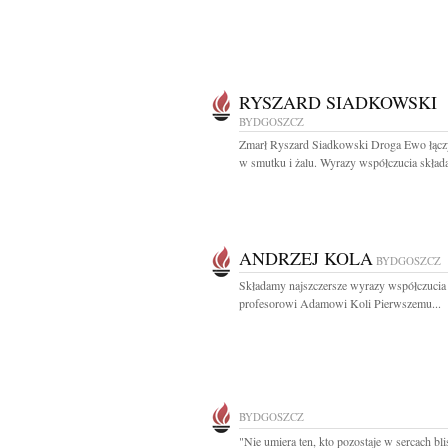
RYSZARD SIADKOWSKI
BYDGOSZCZ
Zmarł Ryszard Siadkowski Droga Ewo łącz
w smutku i żalu. Wyrazy współczucia składa
ANDRZEJ KOLA
BYDGOSZCZ
Składamy najszczersze wyrazy współczucia
profesorowi Adamowi Koli Pierwszemu...
BYDGOSZCZ
"Nie umiera ten, kto pozostaje w sercach bli