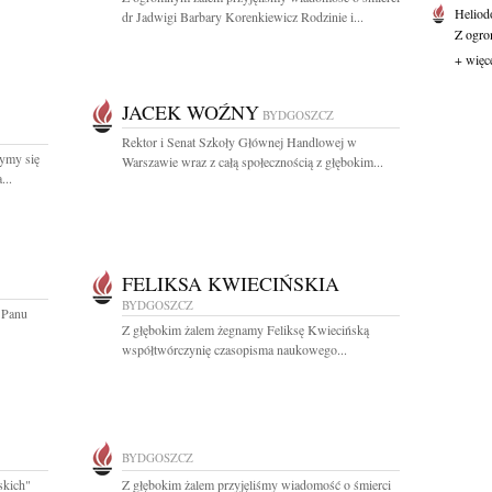
Heliod
dr Jadwigi Barbary Korenkiewicz Rodzinie i...
Z ogro
+ więc
JACEK WOŹNY
BYDGOSZCZ
Rektor i Senat Szkoły Głównej Handlowej w
ymy się
Warszawie wraz z całą społecznością z głębokim...
...
FELIKSA KWIECIŃSKIA
BYDGOSZCZ
 Panu
Z głębokim żalem żegnamy Feliksę Kwiecińską
współtwórczynię czasopisma naukowego...
BYDGOSZCZ
skich"
Z głębokim żalem przyjęliśmy wiadomość o śmierci