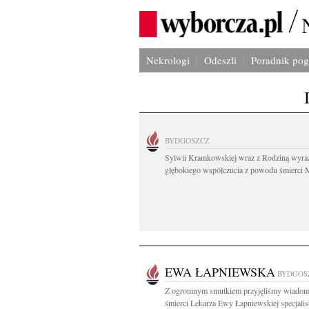
Nekrologi
Odeszli
Poradnik po
BYDGOSZCZ
Sylwii Kramkowskiej wraz z Rodziną wyra
głębokiego współczucia z powodu śmierci 
EWA ŁAPNIEWSKA
BYDGOS
Z ogromnym smutkiem przyjęliśmy wiadom
śmierci Lekarza Ewy Łapniewskiej specjalist