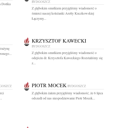
BYDGOSZCZ
a Dońka
Z głębokim smutkiem przyjęliśmy wiadomość o
śmierci naszej koleżanki Aretty Kuczkowskiej
Łączymy...
KRZYSZTOF KAWECKI
BYDGOSZCZ
Grażynę
Z głębokim smutkiem przyjęliśmy wiadomość o
onego...
odejściu dr. Krzysztofa Kaweckiego Rozstaliśmy się
z...
PIOTR MOCEK
GOSZCZ
BYDGOSZCZ
rci
Z głębokim żalem przyjęliśmy wiadomość, że 6 lipca
..
odszedł od nas niespodziewanie Piotr Mocek...