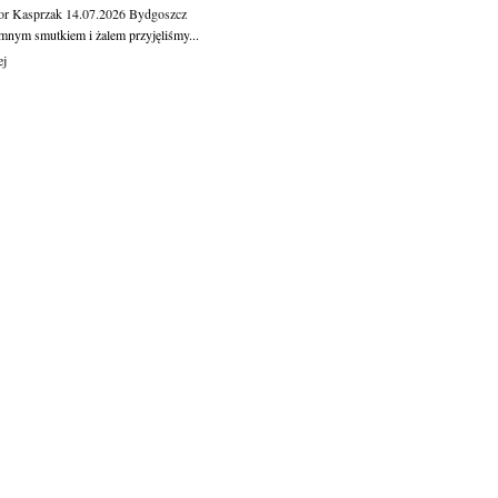
or Kasprzak
14.07.2026
Bydgoszcz
mnym smutkiem i żalem przyjęliśmy...
ej