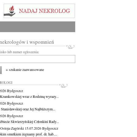
 nekrologów i wspomnień
wisko lub numer ogłoszenia:
+ szukanie zaawansowane
KROLOGI
.2026
Bydgoszcz
 Kramkowskiej wraz z Rodziną wyrazy...
.2026
Bydgoszcz
 Stanisławskiej oraz Jej Najbliższym...
.2026
Bydgoszcz
żbiecie Skwierzyńskiej Członkini Rady...
 Ostoja-Zagórski
15.07.2026
Bydgoszcz
okim smutkiem żegnamy prof. dr. hab....