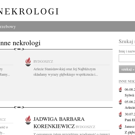
grzebowy
Inne nekrologi
Szukaj
Imię i naz
BYDGOSZCZ
zy
Arlecie Stanisławskiej oraz Jej Najbliższym
Mamy...
składamy wyrazy głębokiego współczucia i...
INNE NE
06.08
Sylwii
05.08
Arlecie
30.07
JADWIGA BARBARA
ZCZ
Pani El
KORENKIEWICZ
Janusz
ość o
BYDGOSZCZ
Z głęb
y...
Z ogromnym żalem przyjęliśmy wiadomość o śmierci