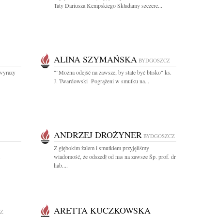
Taty Dariusza Kempskiego Składamy szczere...
ALINA SZYMAŃSKA
BYDGOSZCZ
 wyrazy
""Można odejść na zawsze, by stale być blisko" ks.
J. Twardowski Pogrążeni w smutku na...
ANDRZEJ DROŻYNER
BYDGOSZCZ
Z głębokim żalem i smutkiem przyjęliśmy
.
wiadomość, że odszedł od nas na zawsze Śp. prof. dr
hab....
ARETTA KUCZKOWSKA
Z