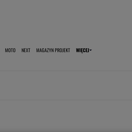
aplikację Gazeta - Android
Pobierz aplikację Gazeta -
MOTO
NEXT
MAGAZYN PROJEKT
WIĘCEJ
T
PLOTEK
SPORT.PL
HOROSKOPY
WEEKEND
TOK FM
WYBORC
ROZRYWKA
ŻYCIE I STYL
Gwiazdy Mundialu
Fryzury
Plotek
Makijaż
Gry online
Magia - Ciekawo
Historie
Wiadomości - 
WAGs
Sposób na za d
Anna Lewandowska
Gorączka u dzi