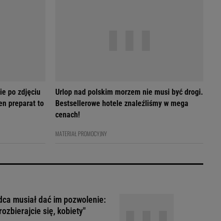
ie po zdjęciu
Urlop nad polskim morzem nie musi być drogi.
en preparat to
Bestsellerowe hotele znaleźliśmy w mega
cenach!
MATERIAŁ PROMOCYJNY
ca musiał dać im pozwolenie:
rozbierajcie się, kobiety"