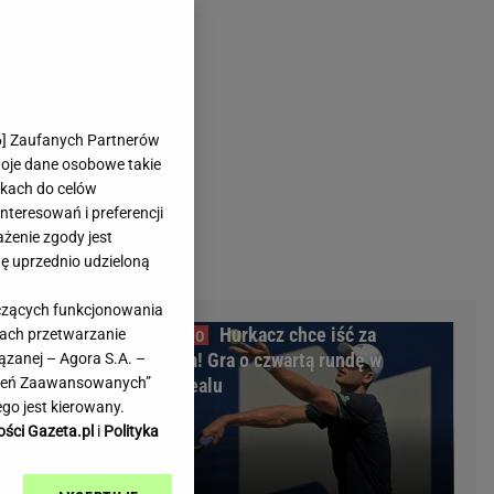
rmienia
Gliwice
Kielce
hodowe
Kraków
Lublin
Łódź
6
] Zaufanych Partnerów
woje dane osobowe takie
Olsztyn
likach do celów
Opole
teresowań i preferencji
e
Płock
ażenie zgody jest
we
Poznań
dę uprzednio udzieloną
Radom
yczących funkcjonowania
Rzeszów
ennej Górze.
Hurkacz chce iść za
kach przetwarzanie
inowe
Sosnowiec
ciosem! Gra o czwartą rundę w
ązanej – Agora S.A. –
inowe
Szczecin
awień Zaawansowanych”
Montrealu
Melo Radio
Toruń
go jest kierowany.
Trójmiasto
ości Gazeta.pl
i
Polityka
Warszawa
Wrocław