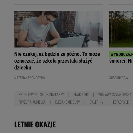
Nie czekaj, aż będzie za późno. To może
oznaczać, że szkoła przestała służyć
śmierci: Ni
dziecku
MATERIAŁ PROMOCYJNY
SUBSKRYPCJA
PROBLEMY POLSKICH SIATKARZY
ZNAK Z '30'
WISŁAWA SZYMBORSKA
FRYZURA KUKIEŁKA
ELEGANCKIE BUTY
BALERINY
ESPADRYLE
LETNIE OKAZJE