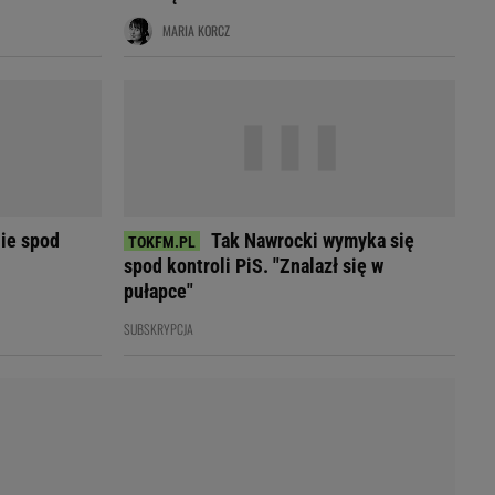
LED
MARIA KORCZ
ie spod
Tak Nawrocki wymyka się
spod kontroli PiS. "Znalazł się w
pułapce"
SUBSKRYPCJA
du
Rodzina
łodnych
Wakacje
Sennik