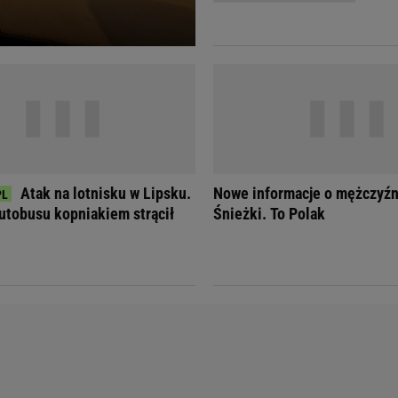
Telewizor LG O
Atak na lotnisku w Lipsku.
Nowe informacje o mężczyźn
utobusu kopniakiem strącił
Śnieżki. To Polak
Doda
Kalkulator Poro
Magda Gessler
Kalendarz dni p
Agnieszka Woźniak-Starak
Kalendarz ciąży