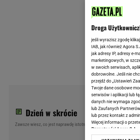
Wiadomości z Polski
Tenis
Plotki na topie
Sporty Walki
Niedziela handlowa
Siatkówka
Droga Użytkownicz
Informacje na bieżąco
PlusLiga
Metro Warszawa
Lekkoatletyka
jeśli wyrazisz zgodę klika
IAB, jak również Agora S
Duży Format
Kolarstwo
jak adresy IP, adresy e-m
Pogoda Warszawa
Bieganie
marketingowych, w szcze
Pogoda Kraków
Trening - ćwiczenia
w swoich serwisach, aplik
Pogoda Gdańsk
Ćwiczenia
dobrowolne. Jeśli nie ch
Pogoda Poznań
Dieta - Odżywianie
przejdź do „Ustawień Z
Twoje dane osobowe mogą
Pogoda Wrocław
Jak schudnąć?
Med
serwisów i aplikacji lub
Gazeta na X
Sport - Fitness
sta
danych nie wymaga zgody 
Fitness
lub Zaufanych Partnerów
spo
Dzień w skrócie
F1 - Formuła 1
lub przez kontakt z admi
Więcej informacji o prz
Zawsze wiesz, co jest naprawdę istotne
Prywatności Agora S.A.