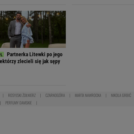
Partnerka Litewki po jego
ektórzy zlecieli się jak sępy
ROSYJSKI ŻOŁNIERZ
CZARNOGÓRA
MARTA NAWROCKA
NIKOLA GRBIĆ
PERFUMY DAMSKIE