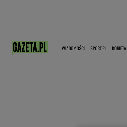
Poczta - Logowanie
Pobierz 
WIADOMOŚCI
SPORT.PL
KOBIETA
DZIECKO
KOBIETA
KULTURA
NEX
WIADOMOŚCI
SPORT
G.PL
Skoki narciarskie
Haps.pl
Ekstraklasa
Wiadomości ze świata
Bundesliga
Sport wiadomości
Liga Mistrzów
Horoskop
Liga Europy
Papież Franiszek
Koszykówka