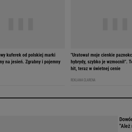
wy kuferek od polskiej marki
"Uratował moje cienkie paznokc
ny na jesień. Zgrabny i pojemny
hybrydy, szybko je wzmocnił". T
hit, teraz w świetnej cenie
REKLAMA CLARENA
Dowód
"Ależ 