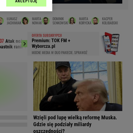
AKCEPTUJĘ
l sp. z o.o., jej
Zielona Góra
ić swoje preferencje
arzania danych poprzez
MAGAZYNY
ŁUKASZ
MARTA
DOMINIK
MARTA
KACPER
ych”. Zmiana ustawień
JACHIMIAK
NOWAK
SENKOWSKI
KORYCKA
KOLIBABSKI
syny
Kuchnia
OFERTA SUBSKRYPCJI
a
Wysokie Obcasy
Premium: TOK FM +
Atak nożownika w Kamiennej Górze.
Dwa pytony na 
ach:
Wyborcza.pl
astnik ranił 15-latka. Trwa obława
Świadkowie wezwali p
y
 celów identyfikacji.
MOCNE MEDIA W DUO PAKIECIE. SPRAWDŹ
omiar reklam i treści,
rynarka
enka za 29zł
zula
 wide
y
to
kim obcasie
Wzięli pod lupę wielką reformę Muska.
Gdzie się podziały miliardy
oszczędności?