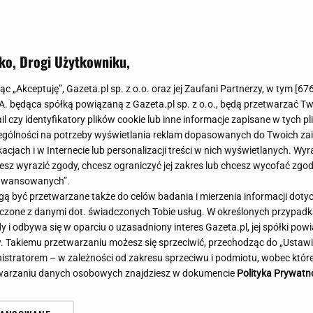
Meghan Markle
Krzesełka do ka
Magda Gessler
Łóżka dla dzieci
Barbara Kurdej-Szatan
Foteliki samoc
ko, Drogi Użytkowniku,
Księżna Kate
Przepisy
Porady
Jak zrobić?
jąc „Akceptuję”, Gazeta.pl sp. z o.o. oraz jej Zaufani Partnerzy, w tym [
67
.A. będąca spółką powiązaną z Gazeta.pl sp. z o.o., będą przetwarzać T
Na czasie
Grzyby
ail czy identyfikatory plików cookie lub inne informacje zapisane w tych p
Memy
Koronawirus
gólności na potrzeby wyświetlania reklam dopasowanych do Twoich zain
Radio Zet
Porady - Zdrowi
acjach i w Internecie lub personalizacji treści w nich wyświetlanych. Wyr
Radio Pogoda
Sukienki jeanso
cesz wyrazić zgody, chcesz ograniczyć jej zakres lub chcesz wycofać zgo
Radio internetowe
Torebki worki
aawansowanych”.
 być przetwarzane także do celów badania i mierzenia informacji dot
Rock Radio
Życzenia
ia: Lider Iranu w krytycznym
Atak nożownika w Kami
 łączone z danymi dot. świadczonych Tobie usług. W określonych przypad
Złote Przeboje
Życzenia urodz
nie. Prezydent miał tajne
Trwa obława policji
i odbywa się w oparciu o uzasadniony interes Gazeta.pl, jej spółki powi
Chillizet - radio internetowe
Życzenia imien
. Takiemu przetwarzaniu możesz się sprzeciwić, przechodząc do „Ust
tkanie
Podcasty
Newsy, plotki - 
nistratorem – w zależności od zakresu sprzeciwu i podmiotu, wobec które
E-booki - Audiobooki
Lifestyle
etwarzaniu danych osobowych znajdziesz w dokumencie
Polityka Prywatn
Planeta.pl
Co obejrzeć