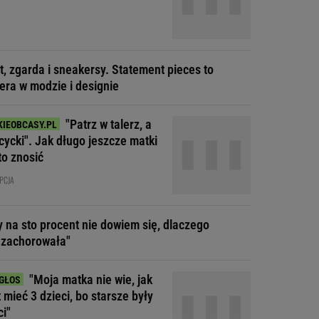
t, zgarda i sneakersy. Statement pieces to
era w modzie i designie
"Patrz w talerz, a
cycki". Jak długo jeszcze matki
to znosić
PCJA
y na sto procent nie dowiem się, dlaczego
 zachorowała"
"Moja matka nie wie, jak
t mieć 3 dzieci, bo starsze były
ci"