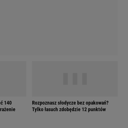
Przetargi
Licytacje komornicze
Komputery Forum
Alkomat online
Kalkulator opłacalności LPG
Przelicznik cm na cale i stopy
Kalkulator momentu obrotowego
Kalkulator mocy
Kalkulator zużycia paliwa
Kalkulator rozmiaru opon
Przelicznik mile na kilometry
eć 140
Rozpoznasz słodycze bez opakowań?
wrażenie
Tylko łasuch zdobędzie 12 punktów