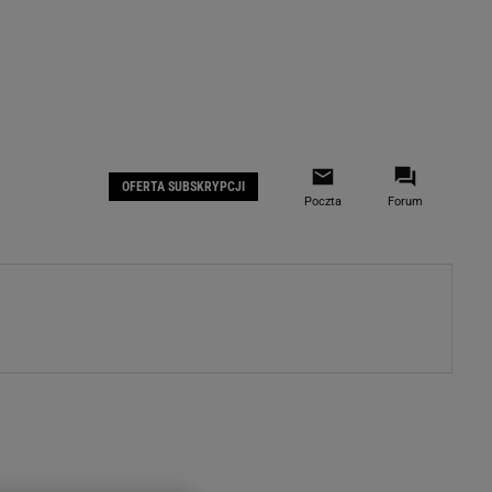
 IOS
Gazeta.pl na Facebooku
OFERTA SUBSKRYPCJI
Poczta
Forum
ZA
WYDARZENIA GOSPODARCZE
LOKALNE
Białystok
Bielsko-Biała
stki
Bydgoszcz
moda
Częstochowa
uże buty
Gorzów Wielkopolski
ecka
Katowice