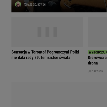
TOMASZ OKUROWSKI
Ładowanie samochodu elektrycznego
Filtr cząstek stałych
Brzydki zapach w samochodzie
Numer Vin
Ogłoszenia motoryzacyjne
Waluty
Komunikaty
Opel Meriva
Sensacja w Toronto! Pogromczyni Polki
Toyota Auris
nie dała rady 89. tenisistce świata
Kierowca a
Toyota Avensis
drona
Jeep Grand Cherokee
SUBSKRYPCJA
POPULARNE TEMATY
Liga Mistrzów
Legia Warszawa
Liga Europy
Paszport Covidowy
Piłka Nożna
Wczasy w górach