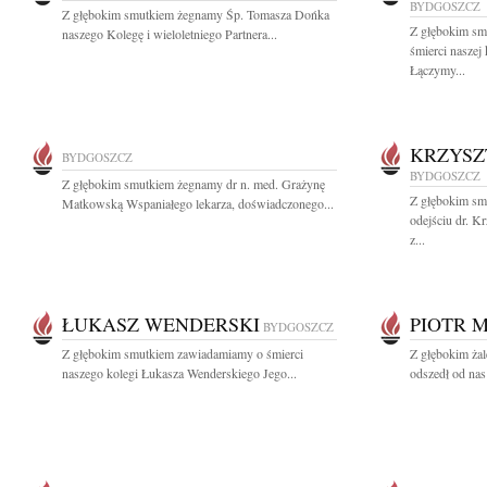
BYDGOSZCZ
Z głębokim smutkiem żegnamy Śp. Tomasza Dońka
Z głębokim sm
naszego Kolegę i wieloletniego Partnera...
śmierci naszej
Łączymy...
KRZYSZ
BYDGOSZCZ
BYDGOSZCZ
Z głębokim smutkiem żegnamy dr n. med. Grażynę
Z głębokim sm
Matkowską Wspaniałego lekarza, doświadczonego...
odejściu dr. K
z...
ŁUKASZ WENDERSKI
PIOTR 
BYDGOSZCZ
Z głębokim smutkiem zawiadamiamy o śmierci
Z głębokim żal
naszego kolegi Łukasza Wenderskiego Jego...
odszedł od nas