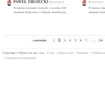
PAWEŁ DROJECKI
BYDGOSZCZ
BYDGOSZCZ
W imieniu koleżanek i kolegów z rocznika 2000
W imieniu wład
Akademii Medycznej w Gdańsku chcielibyśmy...
składamy kondo
« poprzednie
1
2
3
4
5
6
7
...
126
Copyright © Wyborcza sp. z o.o.
O nas
Staże u nas
Reklama
Polityka 
Ustawienia prywatności