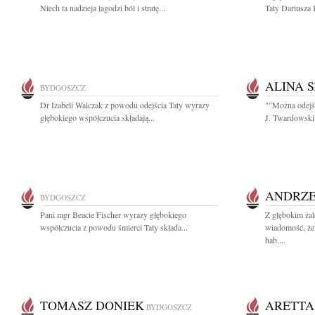
Niech ta nadzieja łagodzi ból i stratę...
Taty Dariusza
ALINA 
BYDGOSZCZ
Dr Izabeli Walczak z powodu odejścia Taty wyrazy
""Można odejść
głębokiego współczucia składają...
J. Twardowski
ANDRZE
BYDGOSZCZ
Pani mgr Beacie Fischer wyrazy głębokiego
Z głębokim żal
współczucia z powodu śmierci Taty składa...
wiadomość, że 
hab....
TOMASZ DONIEK
ARETTA
BYDGOSZCZ