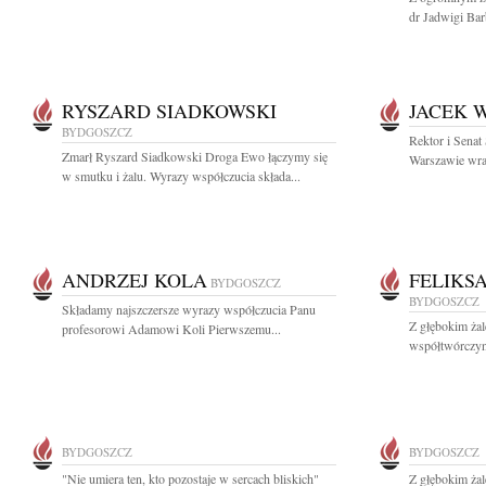
dr Jadwigi Bar
RYSZARD SIADKOWSKI
JACEK 
BYDGOSZCZ
Rektor i Sena
Zmarł Ryszard Siadkowski Droga Ewo łączymy się
Warszawie wraz
w smutku i żalu. Wyrazy współczucia składa...
ANDRZEJ KOLA
FELIKS
BYDGOSZCZ
BYDGOSZCZ
Składamy najszczersze wyrazy współczucia Panu
Z głębokim ża
profesorowi Adamowi Koli Pierwszemu...
współtwórczyn
BYDGOSZCZ
BYDGOSZCZ
"Nie umiera ten, kto pozostaje w sercach bliskich"
Z głębokim ża