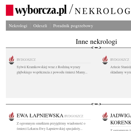
Nekrologi
Odeszli
Poradnik pogrzebowy
Inne nekrologi
BYDGOSZCZ
BYDGOSZCZ
Sylwii Kramkowskiej wraz z Rodziną wyrazy
Arlecie Stanis
głębokiego współczucia z powodu śmierci Mamy...
składamy wyraz
EWA ŁAPNIEWSKA
JADWIG
BYDGOSZCZ
KORENK
Z ogromnym smutkiem przyjęliśmy wiadomość o
śmierci Lekarza Ewy Łapniewskiej specjalisty...
Z ogromnym ża