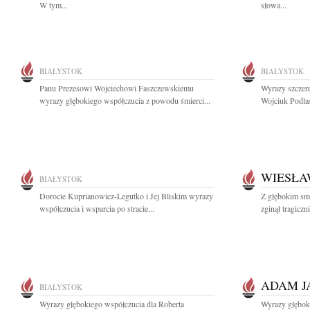
W tym...
słowa...
BIAŁYSTOK
BIAŁYSTOK
Panu Prezesowi Wojciechowi Faszczewskiemu
Wyrazy szczer
wyrazy głębokiego współczucia z powodu śmierci...
Wojciuk Podla
WIESŁA
BIAŁYSTOK
Dorocie Kuprianowicz-Legutko i Jej Bliskim wyrazy
Z głębokim sm
współczucia i wsparcia po stracie...
zginął tragiczn
ADAM J
BIAŁYSTOK
Wyrazy głębokiego współczucia dla Roberta
Wyrazy głębok