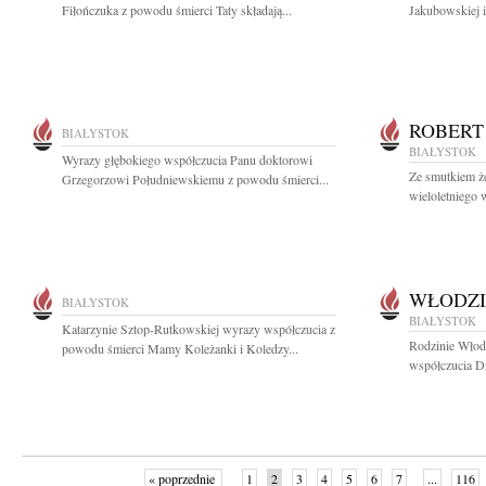
Fiłończuka z powodu śmierci Taty składają...
Jakubowskiej i
ROBERT
BIAŁYSTOK
BIAŁYSTOK
Wyrazy głębokiego współczucia Panu doktorowi
Ze smutkiem ż
Grzegorzowi Południewskiemu z powodu śmierci...
wieloletniego 
WŁODZI
BIAŁYSTOK
BIAŁYSTOK
Katarzynie Sztop-Rutkowskiej wyrazy współczucia z
Rodzinie Włod
powodu śmierci Mamy Koleżanki i Koledzy...
współczucia Dz
« poprzednie
1
2
3
4
5
6
7
...
116