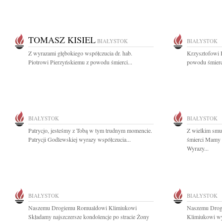
TOMASZ KISIEL
BIAŁYSTOK
BIAŁYSTOK
Z wyrazami głębokiego współczucia dr. hab.
Krzysztofowi 
Piotrowi Pierzyńskiemu z powodu śmierci...
powodu śmierc
BIAŁYSTOK
BIAŁYSTOK
Patrycjo, jesteśmy z Tobą w tym trudnym momencie.
Z wielkim smu
Patrycji Godlewskiej wyrazy współczucia...
śmierci Mamy n
Wyrazy...
BIAŁYSTOK
BIAŁYSTOK
Naszemu Drogiemu Romualdowi Klimiukowi
Naszemu Drog
Składamy najszczersze kondolencje po stracie Żony
Klimiukowi wy