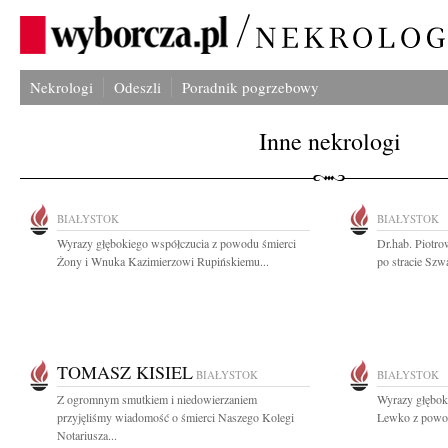
Nekrologi
Odeszli
Poradnik pogrzebowy
Inne nekrologi
BIAŁYSTOK
BIAŁYSTOK
Wyrazy głębokiego współczucia z powodu śmierci
Dr.hab. Piotr
Żony i Wnuka Kazimierzowi Rupińskiemu...
po stracie Szwa
TOMASZ KISIEL
BIAŁYSTOK
BIAŁYSTOK
Z ogromnym smutkiem i niedowierzaniem
Wyrazy głębok
przyjęliśmy wiadomość o śmierci Naszego Kolegi
Lewko z powod
Notariusza...