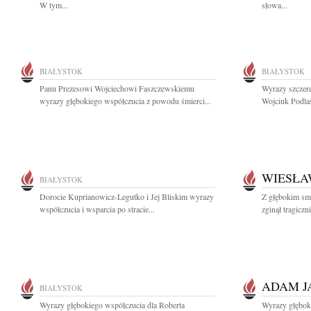
W tym...
słowa...
BIAŁYSTOK
BIAŁYSTOK
Panu Prezesowi Wojciechowi Faszczewskiemu
Wyrazy szczer
wyrazy głębokiego współczucia z powodu śmierci...
Wojciuk Podla
WIESŁA
BIAŁYSTOK
Dorocie Kuprianowicz-Legutko i Jej Bliskim wyrazy
Z głębokim sm
współczucia i wsparcia po stracie...
zginął tragiczn
ADAM J
BIAŁYSTOK
Wyrazy głębokiego współczucia dla Roberta
Wyrazy głębok