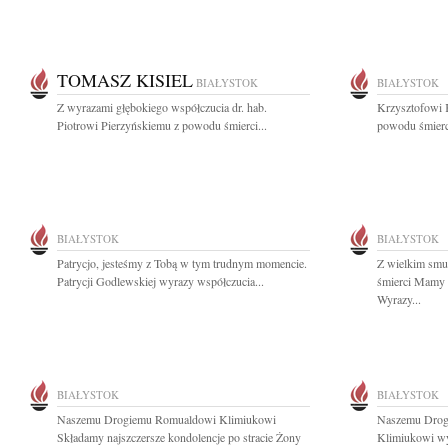
TOMASZ KISIEL
BIAŁYSTOK
BIAŁYSTOK
Z wyrazami głębokiego współczucia dr. hab.
Krzysztofowi 
Piotrowi Pierzyńskiemu z powodu śmierci...
powodu śmierc
BIAŁYSTOK
BIAŁYSTOK
Patrycjo, jesteśmy z Tobą w tym trudnym momencie.
Z wielkim smu
Patrycji Godlewskiej wyrazy współczucia...
śmierci Mamy n
Wyrazy...
BIAŁYSTOK
BIAŁYSTOK
Naszemu Drogiemu Romualdowi Klimiukowi
Naszemu Drog
Składamy najszczersze kondolencje po stracie Żony
Klimiukowi wy