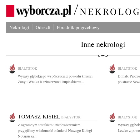
Nekrologi
Odeszli
Poradnik pogrzebowy
Inne nekrologi
BIAŁYSTOK
BIAŁYSTOK
Wyrazy głębokiego współczucia z powodu śmierci
Dr.hab. Piotr
Żony i Wnuka Kazimierzowi Rupińskiemu...
po stracie Szwa
TOMASZ KISIEL
BIAŁYSTOK
BIAŁYSTOK
Z ogromnym smutkiem i niedowierzaniem
Wyrazy głębok
przyjęliśmy wiadomość o śmierci Naszego Kolegi
Lewko z powod
Notariusza...