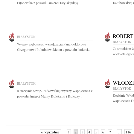
Fiłończuka z powodu śmierci Taty składają...
Jakubowskiej i
ROBERT
BIAŁYSTOK
BIAŁYSTOK
Wyrazy głębokiego współczucia Panu doktorowi
Ze smutkiem ż
Grzegorzowi Południewskiemu z powodu śmierci...
wieloletniego 
WŁODZI
BIAŁYSTOK
BIAŁYSTOK
Katarzynie Sztop-Rutkowskiej wyrazy współczucia z
Rodzinie Włod
powodu śmierci Mamy Koleżanki i Koledzy...
współczucia Dz
« poprzednie
1
2
3
4
5
6
7
...
116