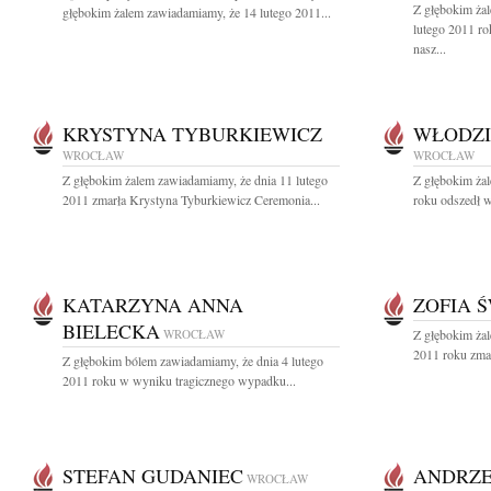
Z głębokim ża
głębokim żalem zawiadamiamy, że 14 lutego 2011...
lutego 2011 ro
nasz...
KRYSTYNA TYBURKIEWICZ
WŁODZI
WROCŁAW
WROCŁAW
Z głębokim żalem zawiadamiamy, że dnia 11 lutego
Z głębokim ża
2011 zmarła Krystyna Tyburkiewicz Ceremonia...
roku odszedł w
KATARZYNA ANNA
ZOFIA 
BIELECKA
WROCŁAW
Z głębokim żal
2011 roku zmarł
Z głębokim bólem zawiadamiamy, że dnia 4 lutego
2011 roku w wyniku tragicznego wypadku...
STEFAN GUDANIEC
ANDRZE
WROCŁAW