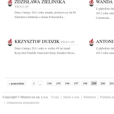
ZDZISŁAWA ZIELIŃSKA
WANDA 
WROCŁAW
Z głębokim żal
Dnia 4 lutego 2011 roku zmarła, przeżywszy lat 80
2011 roku ode
Zdzisława Zielińska z domu Pokusińska...
Ceremonia...
KRZYSZTOF DUDZIK
ANTONI
WROCŁAW
Dnia 4 lutego 2011 roku w wieku 48 lat zmarł
Z głębokim żal
Krzysztof Dudzik właściciel firmy Dendrol Msza...
2011 roku zmar
« poprzednie
1
...
194
195
196
197
198
199
200
201
następne »
Copyright © Wyborcza sp. z o.o.
O nas
Staże u nas
Reklama
Polityka 
Ustawienia prywatności