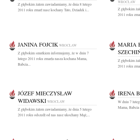
WROCŁAW
Z głębokim żalem zawiadamiamy, że dnia 8 lutego
Z głębokim żal
2011 roku zmarł nasz kochany Tato, Dziadek i...
2011 roku zmar
JANINA FOJCIK
MARIA 
WROCŁAW
SZECHI
Z głębokim smutkiem informujemy, że w dniu 7
lutego 2011 roku zmarła nasza kochana Mama,
Z głębokim żal
Babcia...
2011 roku zmar
JÓZEF MIECZYSŁAW
IRENA B
WIDAWSKI
WROCŁAW
W dniu 7 lute
Mama, Babcia i
Z głębokim żalem zawiadamiamy, że dnia 5 lutego
2011 roku odszedł od nas nasz ukochany Mąż,...