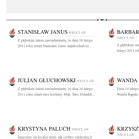
STANISŁAW JANUS
BARBAR
WROCŁAW
WROCŁAW
Z głębokim żalem zawiadamiamy, że dnia 16 lutego
Z głębokim sm
2011 roku zmarł Stanisław Janus najukochańszy...
lutego 2011 ro
JULIAN GŁUCHOWSKI
WANDA 
WROCŁAW
Z głębokim żalem zawiadamiamy, że dnia 16 lutego
Dnia 14 lutego
2011 roku zmarł nasz kochany Mąż, Tato, Dziadek...
Wanda Rąpała M
KRYSTYNA PALUCH
KRZYSZ
WROCŁAW
WROCŁAW
Śpieszmy się kochać ludzi, tak szybko odchodzą Z