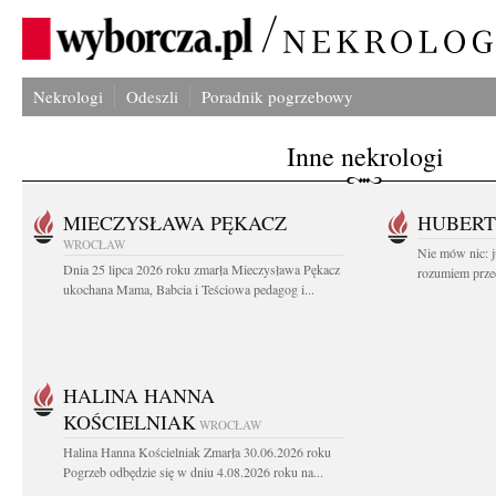
Nekrologi
Odeszli
Poradnik pogrzebowy
Inne nekrologi
MIECZYSŁAWA PĘKACZ
HUBERT
WROCŁAW
Nie mów nic: ju
Dnia 25 lipca 2026 roku zmarła Mieczysława Pękacz
rozumiem przed
ukochana Mama, Babcia i Teściowa pedagog i...
HALINA HANNA
KOŚCIELNIAK
WROCŁAW
Halina Hanna Kościelniak Zmarła 30.06.2026 roku
Pogrzeb odbędzie się w dniu 4.08.2026 roku na...