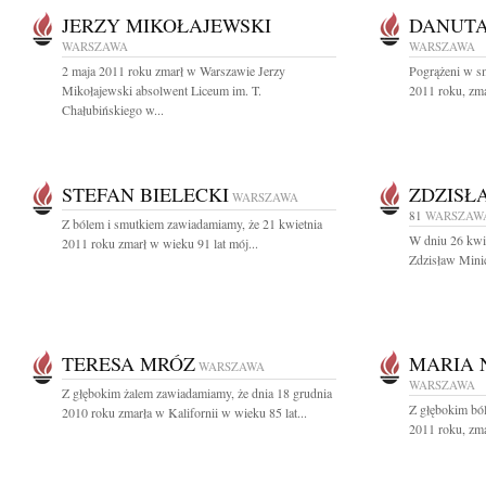
JERZY MIKOŁAJEWSKI
DANUT
WARSZAWA
WARSZAWA
2 maja 2011 roku zmarł w Warszawie Jerzy
Pogrążeni w s
Mikołajewski absolwent Liceum im. T.
2011 roku, zma
Chałubińskiego w...
STEFAN BIELECKI
ZDZISŁ
WARSZAWA
81
WARSZAW
Z bólem i smutkiem zawiadamiamy, że 21 kwietnia
W dniu 26 kwie
2011 roku zmarł w wieku 91 lat mój...
Zdzisław Mini
TERESA MRÓZ
MARIA
WARSZAWA
WARSZAWA
Z głębokim żalem zawiadamiamy, że dnia 18 grudnia
Z głębokim bó
2010 roku zmarła w Kalifornii w wieku 85 lat...
2011 roku, zma