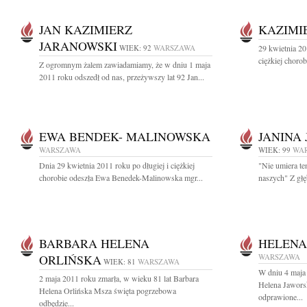
JAN KAZIMIERZ
KAZIMI
JARANOWSKI
WIEK: 92
WARSZAWA
29 kwietnia 20
ciężkiej choro
Z ogromnym żalem zawiadamiamy, że w dniu 1 maja
2011 roku odszedł od nas, przeżywszy lat 92 Jan...
EWA BENDEK- MALINOWSKA
JANINA
WARSZAWA
WIEK: 99
WA
Dnia 29 kwietnia 2011 roku po długiej i ciężkiej
"Nie umiera te
chorobie odeszła Ewa Benedek-Malinowska mgr...
naszych" Z gł
BARBARA HELENA
HELENA
ORLIŃSKA
WARSZAWA
WIEK: 81
WARSZAWA
W dniu 4 maja 
2 maja 2011 roku zmarła, w wieku 81 lat Barbara
Helena Jawors
Helena Orlińska Msza święta pogrzebowa
odprawione...
odbędzie...