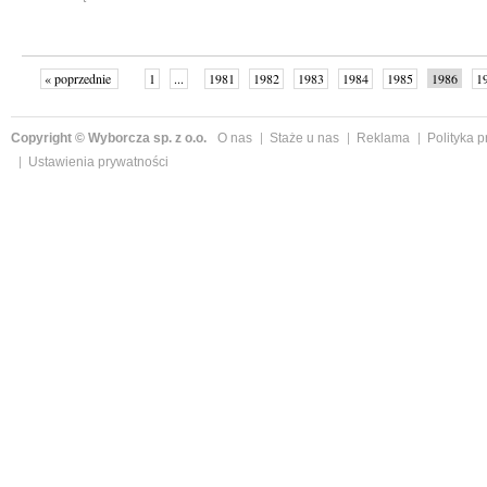
« poprzednie
1
...
1981
1982
1983
1984
1985
1986
1
...
2342
następne »
Copyright © Wyborcza sp. z o.o.
O nas
Staże u nas
Reklama
Polityka 
Ustawienia prywatności