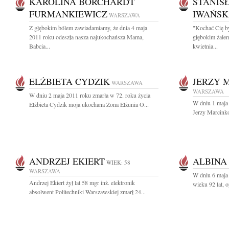
KAROLINA BORCHARDT
STANIS
FURMANKIEWICZ
IWAŃS
WARSZAWA
Z głębokim bólem zawiadamiamy, że dnia 4 maja
"Kochać Cię b
2011 roku odeszła nasza najukochańsza Mama,
głębokim żale
Babcia...
kwietnia...
ELŻBIETA CYDZIK
JERZY 
WARSZAWA
WARSZAWA
W dniu 2 maja 2011 roku zmarła w 72. roku życia
W dniu 1 maja 
Elżbieta Cydzik moja ukochana Żona Elżunia O...
Jerzy Marcinko
ANDRZEJ EKIERT
ALBINA
WIEK: 58
WARSZAWA
W dniu 6 maja
Andrzej Ekiert żył lat 58 mgr inż. elektronik
wieku 92 lat, 
absolwent Politechniki Warszawskiej zmarł 24...