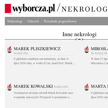
Nekrologi
Odeszli
Poradnik pogrzebowy
Inne nekrologi
MAREK PLISZKIEWICZ
MIROSŁ
WARSZAWA
76
WARSZAW
Z głębokim smutkiem zawiadamiamy, że dnia 31
W dniu 27 lipc
lipca 2026 roku, w wieku 82 lat, zmarł Prof. Marek...
Mirosława Czar
MAREK KOWALSKI
MARTA 
WARSZAWA
Osiemnaście lat temu odszedł Marek Kowalski nasz
Z głębokim sm
wspaniały nauczyciel i Przyjaciel wspomnienie o...
lipca 2026 roku