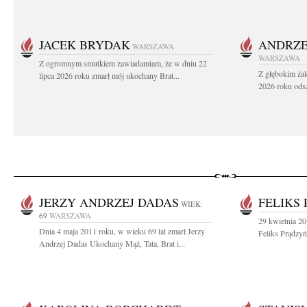
JACEK BRYDAK
ANDRZE
WARSZAWA
WARSZAWA
Z ogromnym smutkiem zawiadamiam, że w dniu 22
Z głębokim żal
lipca 2026 roku zmarł mój ukochany Brat...
2026 roku odsz
JERZY ANDRZEJ DADAS
FELIKS
WIEK:
69
WARSZAWA
29 kwietnia 20
Dnia 4 maja 2011 roku, w wieku 69 lat zmarł Jerzy
Feliks Prądzyń
Andrzej Dadas Ukochany Mąż, Tata, Brat i...