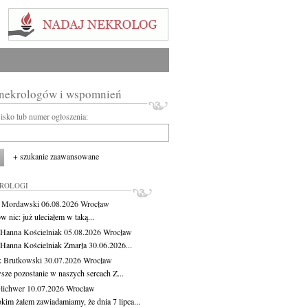
 nekrologów i wspomnień
wisko lub numer ogłoszenia:
+ szukanie zaawansowane
KROLOGI
t Mordawski
06.08.2026
Wrocław
 nic: już uleciałem w taką...
 Hanna Kościelniak
05.08.2026
Wrocław
 Hanna Kościelniak Zmarła 30.06.2026...
 Brutkowski
30.07.2026
Wrocław
sze pozostanie w naszych sercach Z...
Olichwer
10.07.2026
Wrocław
kim żalem zawiadamiamy, że dnia 7 lipca...