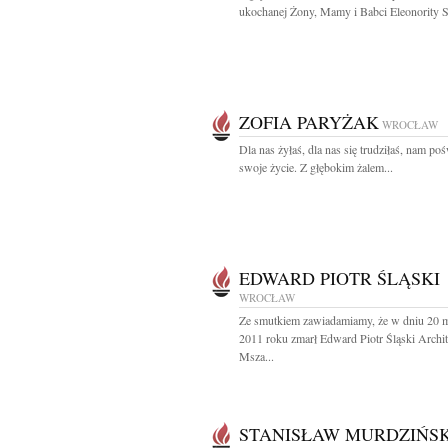
ukochanej Żony, Mamy i Babci Eleonority S
ZOFIA PARYŻAK
WROCŁAW
Dla nas żyłaś, dla nas się trudziłaś, nam poś
swoje życie. Z głębokim żalem...
EDWARD PIOTR ŚLĄSKI
WROCŁAW
Ze smutkiem zawiadamiamy, że w dniu 20 
2011 roku zmarł Edward Piotr Śląski Archit
Msza...
STANISŁAW MURDZIŃSK