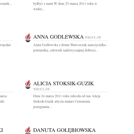
romek...
byłbyś z nami W dniu 25 marca 2011 roku w
wieku...
ANNA GODLEWSKA
WROCŁAW
więciłaś
Anna Godlewska z domu Wawszczak nauczycielka -
polonistka, człowiek nadzwyczajnej dobroci...
ALICJA STOKSIK-GUZIK
WROCŁAW
marca
Dnia 24 marca 2011 roku odeszła od nas Alicja
ekt
Stoksik-Guzik artysta malarz Ceremonia
pożegnania...
I
DANUTA GOŁĘBIOWSKA