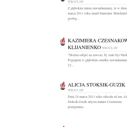
WROCŁAW
Z głębokim żalem zawiadamiamy, że w dniu
marca 2011 roku zmarł Stanisław Murdzińs
geolog...
KAZIMIERA CZESNAKOW
KLIJANIENKO
WROCŁAW
"Można odejść na zawsze, by stale być blis
Pogrążeni w głębokim smutku zawiadamiam
23...
ALICJA STOKSIK-GUZIK
WROCŁAW
Dnia 24 marca 2011 roku odeszła od nas Al
Stoksik-Guzik artysta malarz Ceremonia
pożegnania...