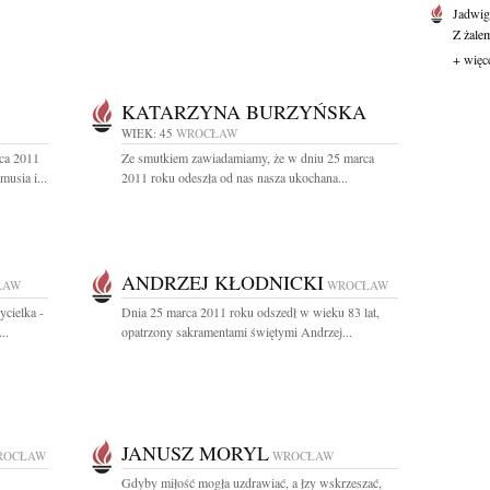
Jadwi
Z żale
+ więc
KATARZYNA BURZYŃSKA
WIEK: 45
WROCŁAW
ca 2011
Ze smutkiem zawiadamiamy, że w dniu 25 marca
usia i...
2011 roku odeszła od nas nasza ukochana...
ANDRZEJ KŁODNICKI
ŁAW
WROCŁAW
cielka -
Dnia 25 marca 2011 roku odszedł w wieku 83 lat,
..
opatrzony sakramentami świętymi Andrzej...
JANUSZ MORYL
ROCŁAW
WROCŁAW
Gdyby miłość mogła uzdrawiać, a łzy wskrzeszać,