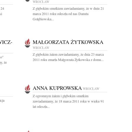
WROCŁAW
 24
Z głębokim smutkiem zawiadamiamy, że w dniu 21
ki
marca 2011 roku odeszła od nas Danuta
Gołębiowska...
ICZ-
MAŁGORZATA ŻYTKOWSKA
WROCŁAW
Z głębokim żalem zawiadamiamy, że dnia 23 marca
ko"
2011 roku zmarła Małgorzata Żytkowska z domu...
y, że
ANNA KUPROWSKA
WROCŁAW
Z ogromnym żalem i głębokim smutkim
icja
zawiadamiamy, że 18 marca 2011 roku w wieku 91
lat odeszła...