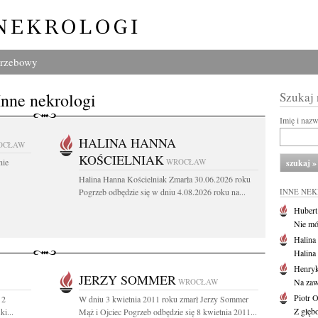
grzebowy
Inne nekrologi
Szukaj
Imię i naz
HALINA HANNA
OCŁAW
KOŚCIELNIAK
nie
WROCŁAW
Halina Hanna Kościelniak Zmarła 30.06.2026 roku
Pogrzeb odbędzie się w dniu 4.08.2026 roku na...
INNE NE
Huber
Nie mów
Halina
Halina
Henryk
JERZY SOMMER
WROCŁAW
Na zaw
Piotr 
 2
W dniu 3 kwietnia 2011 roku zmarł Jerzy Sommer
Z głębo
i...
Mąż i Ojciec Pogrzeb odbędzie się 8 kwietnia 2011...