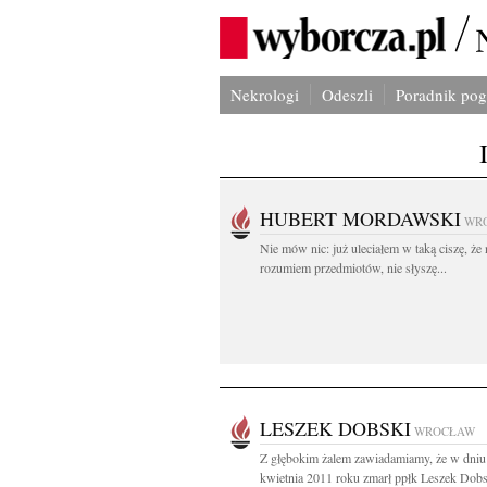
Nekrologi
Odeszli
Poradnik po
HUBERT MORDAWSKI
WR
Nie mów nic: już uleciałem w taką ciszę, że 
rozumiem przedmiotów, nie słyszę...
LESZEK DOBSKI
WROCŁAW
Z głębokim żalem zawiadamiamy, że w dniu
kwietnia 2011 roku zmarł ppłk Leszek Dobsk