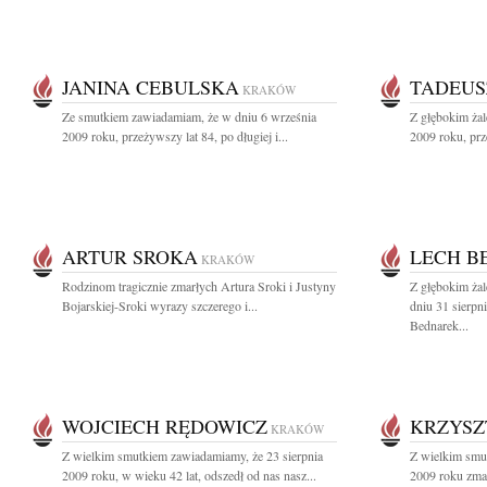
JANINA CEBULSKA
TADEUS
KRAKÓW
Ze smutkiem zawiadamiam, że w dniu 6 września
Z głębokim ża
2009 roku, przeżywszy lat 84, po długiej i...
2009 roku, prz
ARTUR SROKA
LECH B
KRAKÓW
Rodzinom tragicznie zmarłych Artura Sroki i Justyny
Z głębokim ża
Bojarskiej-Sroki wyrazy szczerego i...
dniu 31 sierpn
Bednarek...
WOJCIECH RĘDOWICZ
KRZYSZ
KRAKÓW
Z wielkim smutkiem zawiadamiamy, że 23 sierpnia
Z wielkim smu
2009 roku, w wieku 42 lat, odszedł od nas nasz...
2009 roku zmar