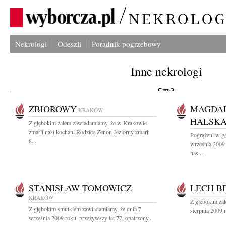
Nekrologi
Odeszli
Poradnik pogrzebowy
Inne nekrologi
ZBIOROWY
MAGDAL
KRAKÓW
HALSK
Z głębokim żalem zawiadamiamy, że w Krakowie
zmarli nasi kochani Rodzice Zenon Jeziorny zmarł
Pogrążeni w g
8...
września 2009 
nas...
STANISŁAW TOMOWICZ
LECH B
KRAKÓW
Z głębokim ża
Z głębokim smutkiem zawiadamiamy, że dnia 7
sierpnia 2009 r
września 2009 roku, przeżywszy lat 77, opatrzony...