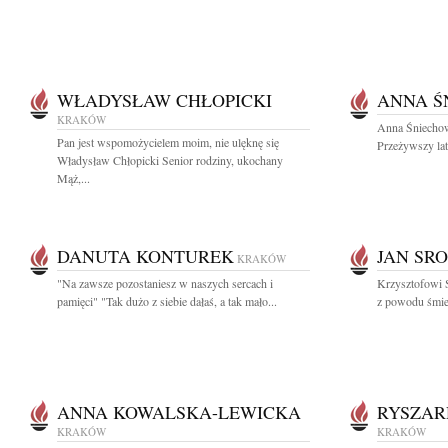
WŁADYSŁAW CHŁOPICKI
ANNA Ś
KRAKÓW
Anna Śniechow
Pan jest wspomożycielem moim, nie ulęknę się
Przeżywszy lat
Władysław Chłopicki Senior rodziny, ukochany
Mąż,...
DANUTA KONTUREK
JAN SR
KRAKÓW
"Na zawsze pozostaniesz w naszych sercach i
Krzysztofowi 
pamięci" "Tak dużo z siebie dałaś, a tak mało...
z powodu śmier
ANNA KOWALSKA-LEWICKA
RYSZAR
KRAKÓW
KRAKÓW