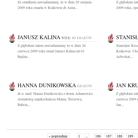
Ze smutkiem zawiadamiamy, że w dniu 20 sierpnia
Z głębokim żal
2009 roku zmarła w Krakowie dr Anna...
2009 roku, opa
JANUSZ KALINA
STANIS
WIEK: 63
KRAKÓW
Z głębokim żalem zawiadamiamy że w dniu 26
Stanisław Kos
czerwca 2009 roku zmarł Janusz Kalina lat 63
Krakowie. Uko
Będzie...
Adwokat,...
HANNA DUNIKOWSKA
JAN KR
KRAKÓW
dr n. med. Hanna Dunikowska z domu Adamowicz
Z głębokim ża
stomatolog najukochańsza Mama, Teściowa,
czerwca 2009 r
Babcia,...
Jan...
« poprzednie
1
...
186
187
188
189