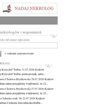
 nekrologów i wspomnień
wisko lub numer ogłoszenia:
+ szukanie zaawansowane
KROLOGI
j Krzysztof Torbus
31.07.2026
Kraków
 Krzysztof Torbus poeta prozaik, autor...
ława Cholewa-Hrynkowska
28.07.2026
Kraków
okim żalem przyjęliśmy wiadomość, że 22...
ława Cholewa-Hrynkowska
27.07.2026
Kraków
okim żalem przyjęliśmy wiadomość, że 22...
a Cichecka
wiek: 96
22.07.2026
Kraków
rbara Cichecka Zawodniczka Klubu...