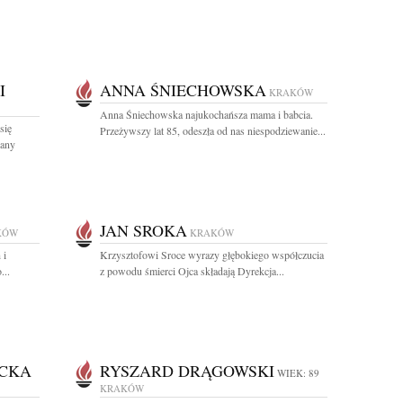
I
ANNA ŚNIECHOWSKA
KRAKÓW
Anna Śniechowska najukochańsza mama i babcia.
się
Przeżywszy lat 85, odeszła od nas niespodziewanie...
hany
JAN SROKA
KÓW
KRAKÓW
 i
Krzysztofowi Sroce wyrazy głębokiego współczucia
...
z powodu śmierci Ojca składają Dyrekcja...
ICKA
RYSZARD DRĄGOWSKI
WIEK: 89
KRAKÓW