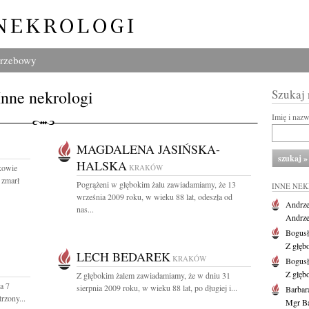
grzebowy
Inne nekrologi
Szukaj
Imię i naz
MAGDALENA JASIŃSKA-
HALSKA
kowie
KRAKÓW
 zmarł
Pogrążeni w głębokim żalu zawiadamiamy, że 13
INNE NE
września 2009 roku, w wieku 88 lat, odeszła od
Andrze
nas...
Andrzej
Bogus
Z głęb
LECH BEDAREK
KRAKÓW
Bogus
Z głęb
Z głębokim żalem zawiadamiamy, że w dniu 31
a 7
sierpnia 2009 roku, w wieku 88 lat, po długiej i...
Barbar
rzony...
Mgr Ba