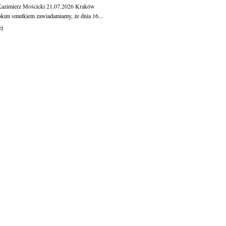
Kazimierz Mościcki
21.07.2026
Kraków
okim smutkiem zawiadamiamy, że dnia 16...
ej