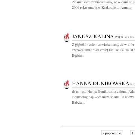
Ze smutkiem zawiadamiamy, że w dniu 20 s
2009 roku zmarła w Krakowie dr Anna...
JANUSZ KALINA
WIEK: 63
KR
Z głębokim żalem zawiadamiamy że w dniu
czerwca 2009 roku zmarł Janusz Kalina lat 
Będzie...
HANNA DUNIKOWSKA
K
dr n. med. Hanna Dunikowska z domu Ad
stomatolog najukochańsza Mama, Teściowa
Babcia,...
« poprzednie
1