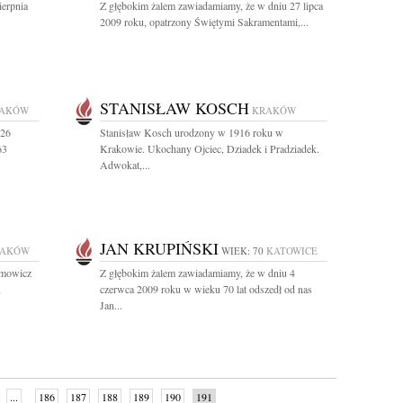
ierpnia
Z głębokim żalem zawiadamiamy, że w dniu 27 lipca
2009 roku, opatrzony Świętymi Sakramentami,...
STANISŁAW KOSCH
AKÓW
KRAKÓW
 26
Stanisław Kosch urodzony w 1916 roku w
63
Krakowie. Ukochany Ojciec, Dziadek i Pradziadek.
Adwokat,...
JAN KRUPIŃSKI
RAKÓW
WIEK: 70
KATOWICE
amowicz
Z głębokim żalem zawiadamiamy, że w dniu 4
,
czerwca 2009 roku w wieku 70 lat odszedł od nas
Jan...
...
186
187
188
189
190
191