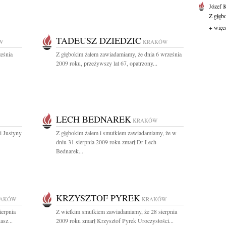
Józef 
Z głęb
+ więc
TADEUSZ DZIEDZIC
W
KRAKÓW
eśnia
Z głębokim żalem zawiadamiamy, że dnia 6 września
2009 roku, przeżywszy lat 67, opatrzony...
LECH BEDNAREK
KRAKÓW
i Justyny
Z głębokim żalem i smutkiem zawiadamiamy, że w
dniu 31 sierpnia 2009 roku zmarł Dr Lech
Bednarek...
KRZYSZTOF PYREK
AKÓW
KRAKÓW
ierpnia
Z wielkim smutkiem zawiadamiamy, że 28 sierpnia
asz...
2009 roku zmarł Krzysztof Pyrek Uroczystości...