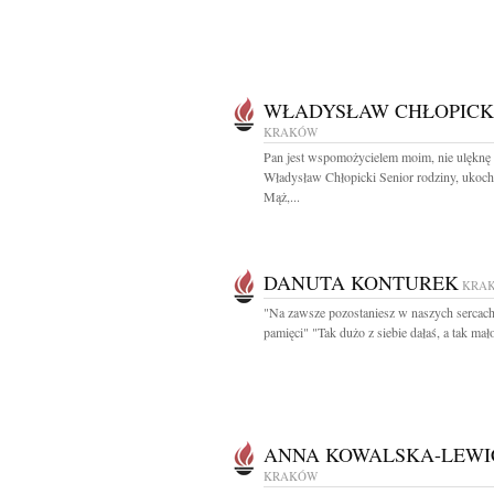
WŁADYSŁAW CHŁOPICK
KRAKÓW
Pan jest wspomożycielem moim, nie ulęknę 
Władysław Chłopicki Senior rodziny, ukoc
Mąż,...
DANUTA KONTUREK
KRA
"Na zawsze pozostaniesz w naszych sercach
pamięci" "Tak dużo z siebie dałaś, a tak mało
ANNA KOWALSKA-LEW
KRAKÓW