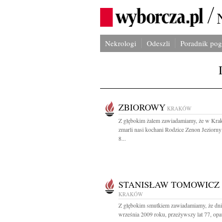
Nekrologi
Odeszli
Poradnik po
ZBIOROWY
KRAKÓW
Z głębokim żalem zawiadamiamy, że w Kra
zmarli nasi kochani Rodzice Zenon Jeziorny
8...
STANISŁAW TOMOWICZ
KRAKÓW
Z głębokim smutkiem zawiadamiamy, że dni
września 2009 roku, przeżywszy lat 77, opat