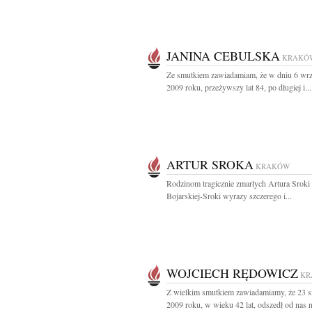
JANINA CEBULSKA
KRAKÓ
Ze smutkiem zawiadamiam, że w dniu 6 wrz
2009 roku, przeżywszy lat 84, po długiej i...
ARTUR SROKA
KRAKÓW
Rodzinom tragicznie zmarłych Artura Sroki 
Bojarskiej-Sroki wyrazy szczerego i...
WOJCIECH RĘDOWICZ
KR
Z wielkim smutkiem zawiadamiamy, że 23 s
2009 roku, w wieku 42 lat, odszedł od nas n