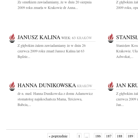
Ze smutkiem zawiadamiamy, że w dniu 20 sierpnia
Z głębokim żal
2009 roku zmarła w Krakowie dr Anna...
2009 roku, opa
JANUSZ KALINA
STANIS
WIEK: 63
KRAKÓW
Z głębokim żalem zawiadamiamy że w dniu 26
Stanisław Kos
czerwca 2009 roku zmarł Janusz Kalina lat 63
Krakowie. Uko
Będzie...
Adwokat,...
HANNA DUNIKOWSKA
JAN KR
KRAKÓW
dr n. med. Hanna Dunikowska z domu Adamowicz
Z głębokim ża
stomatolog najukochańsza Mama, Teściowa,
czerwca 2009 r
Babcia,...
Jan...
« poprzednie
1
...
186
187
188
189