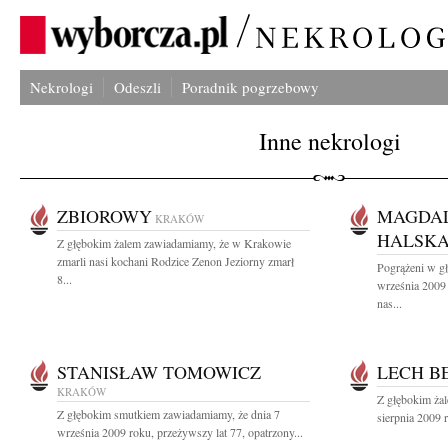
Nekrologi
Odeszli
Poradnik pogrzebowy
Inne nekrologi
ZBIOROWY
MAGDAL
KRAKÓW
HALSK
Z głębokim żalem zawiadamiamy, że w Krakowie
zmarli nasi kochani Rodzice Zenon Jeziorny zmarł
Pogrążeni w g
8...
września 2009 
nas...
STANISŁAW TOMOWICZ
LECH B
KRAKÓW
Z głębokim ża
Z głębokim smutkiem zawiadamiamy, że dnia 7
sierpnia 2009 r
września 2009 roku, przeżywszy lat 77, opatrzony...