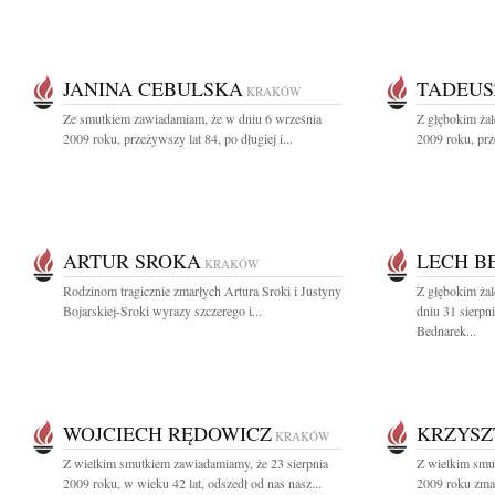
JANINA CEBULSKA
TADEUS
KRAKÓW
Ze smutkiem zawiadamiam, że w dniu 6 września
Z głębokim ża
2009 roku, przeżywszy lat 84, po długiej i...
2009 roku, prz
ARTUR SROKA
LECH B
KRAKÓW
Rodzinom tragicznie zmarłych Artura Sroki i Justyny
Z głębokim ża
Bojarskiej-Sroki wyrazy szczerego i...
dniu 31 sierpn
Bednarek...
WOJCIECH RĘDOWICZ
KRZYSZ
KRAKÓW
Z wielkim smutkiem zawiadamiamy, że 23 sierpnia
Z wielkim smu
2009 roku, w wieku 42 lat, odszedł od nas nasz...
2009 roku zmar