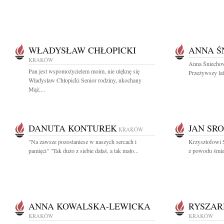
WŁADYSŁAW CHŁOPICKI
ANNA Ś
KRAKÓW
Anna Śniechow
Pan jest wspomożycielem moim, nie ulęknę się
Przeżywszy lat
Władysław Chłopicki Senior rodziny, ukochany
Mąż,...
DANUTA KONTUREK
JAN SR
KRAKÓW
"Na zawsze pozostaniesz w naszych sercach i
Krzysztofowi 
pamięci" "Tak dużo z siebie dałaś, a tak mało...
z powodu śmier
ANNA KOWALSKA-LEWICKA
RYSZAR
KRAKÓW
KRAKÓW