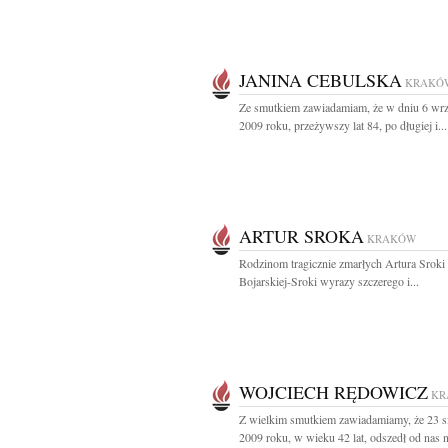
JANINA CEBULSKA
KRAKÓ
Ze smutkiem zawiadamiam, że w dniu 6 wrz
2009 roku, przeżywszy lat 84, po długiej i...
ARTUR SROKA
KRAKÓW
Rodzinom tragicznie zmarłych Artura Sroki 
Bojarskiej-Sroki wyrazy szczerego i...
WOJCIECH RĘDOWICZ
KR
Z wielkim smutkiem zawiadamiamy, że 23 s
2009 roku, w wieku 42 lat, odszedł od nas n