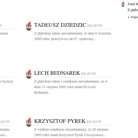
Józef 
Z głęb
+ więc
TADEUSZ DZIEDZIC
W
KRAKÓW
eśnia
Z głębokim żalem zawiadamiamy, że dnia 6 września
2009 roku, przeżywszy lat 67, opatrzony...
LECH BEDNAREK
KRAKÓW
i Justyny
Z głębokim żalem i smutkiem zawiadamiamy, że w
dniu 31 sierpnia 2009 roku zmarł Dr Lech
Bednarek...
KRZYSZTOF PYREK
AKÓW
KRAKÓW
ierpnia
Z wielkim smutkiem zawiadamiamy, że 28 sierpnia
asz...
2009 roku zmarł Krzysztof Pyrek Uroczystości...