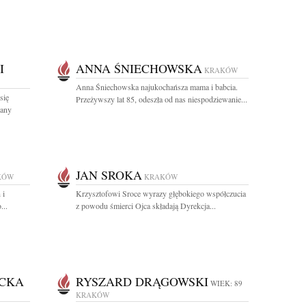
I
ANNA ŚNIECHOWSKA
KRAKÓW
Anna Śniechowska najukochańsza mama i babcia.
się
Przeżywszy lat 85, odeszła od nas niespodziewanie...
hany
JAN SROKA
KÓW
KRAKÓW
 i
Krzysztofowi Sroce wyrazy głębokiego współczucia
...
z powodu śmierci Ojca składają Dyrekcja...
ICKA
RYSZARD DRĄGOWSKI
WIEK: 89
KRAKÓW