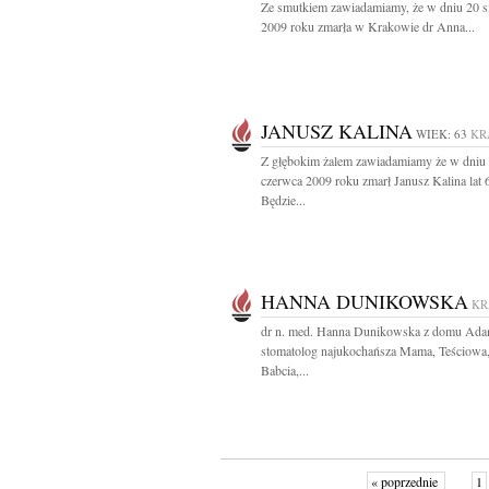
Ze smutkiem zawiadamiamy, że w dniu 20 s
2009 roku zmarła w Krakowie dr Anna...
JANUSZ KALINA
WIEK: 63
KR
Z głębokim żalem zawiadamiamy że w dniu
czerwca 2009 roku zmarł Janusz Kalina lat 
Będzie...
HANNA DUNIKOWSKA
K
dr n. med. Hanna Dunikowska z domu Ad
stomatolog najukochańsza Mama, Teściowa
Babcia,...
« poprzednie
1