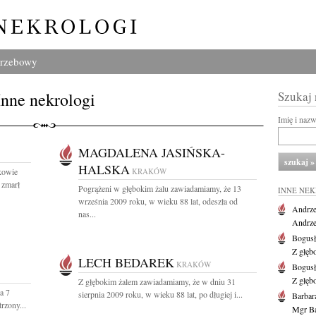
grzebowy
Inne nekrologi
Szukaj
Imię i naz
MAGDALENA JASIŃSKA-
HALSKA
kowie
KRAKÓW
 zmarł
Pogrążeni w głębokim żalu zawiadamiamy, że 13
INNE NE
września 2009 roku, w wieku 88 lat, odeszła od
Andrze
nas...
Andrzej
Bogus
Z głęb
LECH BEDAREK
KRAKÓW
Bogus
Z głęb
Z głębokim żalem zawiadamiamy, że w dniu 31
a 7
sierpnia 2009 roku, w wieku 88 lat, po długiej i...
Barbar
rzony...
Mgr Ba