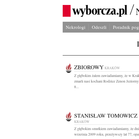
Nekrologi
Odeszli
Poradnik po
ZBIOROWY
KRAKÓW
Z głębokim żalem zawiadamiamy, że w Kra
zmarli nasi kochani Rodzice Zenon Jeziorny
8...
STANISŁAW TOMOWICZ
KRAKÓW
Z głębokim smutkiem zawiadamiamy, że dni
września 2009 roku, przeżywszy lat 77, opat