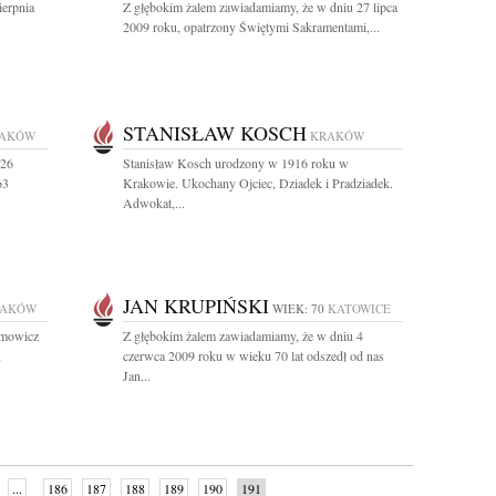
ierpnia
Z głębokim żalem zawiadamiamy, że w dniu 27 lipca
2009 roku, opatrzony Świętymi Sakramentami,...
STANISŁAW KOSCH
AKÓW
KRAKÓW
 26
Stanisław Kosch urodzony w 1916 roku w
63
Krakowie. Ukochany Ojciec, Dziadek i Pradziadek.
Adwokat,...
JAN KRUPIŃSKI
RAKÓW
WIEK: 70
KATOWICE
amowicz
Z głębokim żalem zawiadamiamy, że w dniu 4
,
czerwca 2009 roku w wieku 70 lat odszedł od nas
Jan...
...
186
187
188
189
190
191