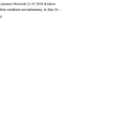
Kazimierz Mościcki
21.07.2026
Kraków
okim smutkiem zawiadamiamy, że dnia 16...
ej