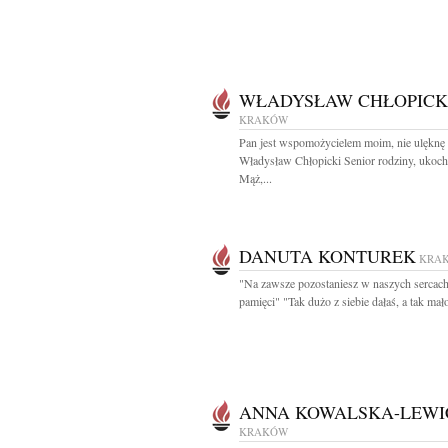
WŁADYSŁAW CHŁOPICK
KRAKÓW
Pan jest wspomożycielem moim, nie ulęknę 
Władysław Chłopicki Senior rodziny, ukoc
Mąż,...
DANUTA KONTUREK
KRA
"Na zawsze pozostaniesz w naszych sercach
pamięci" "Tak dużo z siebie dałaś, a tak mało
ANNA KOWALSKA-LEW
KRAKÓW