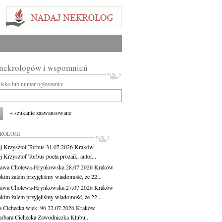
 nekrologów i wspomnień
wisko lub numer ogłoszenia:
+ szukanie zaawansowane
KROLOGI
j Krzysztof Torbus
31.07.2026
Kraków
 Krzysztof Torbus poeta prozaik, autor...
ława Cholewa-Hrynkowska
28.07.2026
Kraków
okim żalem przyjęliśmy wiadomość, że 22...
ława Cholewa-Hrynkowska
27.07.2026
Kraków
okim żalem przyjęliśmy wiadomość, że 22...
a Cichecka
wiek: 96
22.07.2026
Kraków
rbara Cichecka Zawodniczka Klubu...