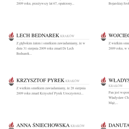
2009 roku, przeżywszy lat 67, opatrzony...
Bojarskiej-Sro
LECH BEDNAREK
WOJCIE
KRAKÓW
Z głębokim żalem i smutkiem zawiadamiamy, że w
Z wielkim smu
dniu 31 sierpnia 2009 roku zmarł Dr Lech
2009 roku, w w
Bednarek...
KRZYSZTOF PYREK
WŁADYS
KRAKÓW
KRAKÓW
Z wielkim smutkiem zawiadamiamy, że 28 sierpnia
Pan jest wspom
2009 roku zmarł Krzysztof Pyrek Uroczystości...
Władysław Chł
Mąż,...
ANNA ŚNIECHOWSKA
DANUTA
KRAKÓW