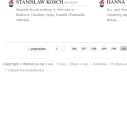
STANISŁAW KOSCH
HANNA
KRAKÓW
Stanisław Kosch urodzony w 1916 roku w
dr n. med. H
Krakowie. Ukochany Ojciec, Dziadek i Pradziadek.
stomatolog na
Adwokat,...
Babcia,...
« poprzednie
1
...
186
187
188
189
190
191
Copyright © Wyborcza sp. z o.o.
O nas
Staże u nas
Reklama
Polityka 
Ustawienia prywatności