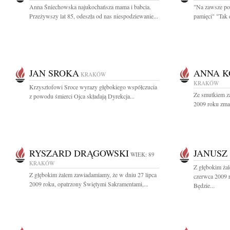
Anna Śniechowska najukochańsza mama i babcia.
"Na zawsze poz
Przeżywszy lat 85, odeszła od nas niespodziewanie...
pamięci" "Tak d
JAN SROKA
ANNA K
KRAKÓW
KRAKÓW
Krzysztofowi Sroce wyrazy głębokiego współczucia
Ze smutkiem z
z powodu śmierci Ojca składają Dyrekcja...
2009 roku zma
RYSZARD DRĄGOWSKI
JANUSZ
WIEK: 89
KRAKÓW
Z głębokim ża
Z głębokim żalem zawiadamiamy, że w dniu 27 lipca
czerwca 2009 r
2009 roku, opatrzony Świętymi Sakramentami,...
Będzie...