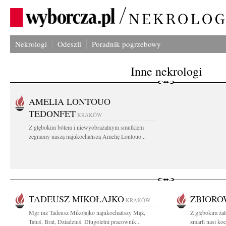
Nekrologi
Odeszli
Poradnik pogrzebowy
Inne nekrologi
AMELIA LONTOUO
TEDONFET
KRAKÓW
Z głębokim bólem i niewyobrażalnym smutkiem
żegnamy naszą najukochańszą Amelię Lontouo...
TADEUSZ MIKOŁAJKO
ZBIOR
KRAKÓW
Mgr inż Tadeusz Mikołajko najukochańszy Mąż,
Z głębokim ża
Tatuś, Brat, Dziadziuś. Długoletni pracownik...
zmarli nasi ko