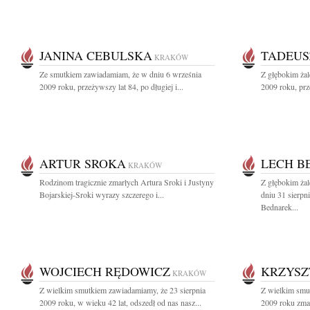
JANINA CEBULSKA
TADEUS
KRAKÓW
Ze smutkiem zawiadamiam, że w dniu 6 września
Z głębokim ża
2009 roku, przeżywszy lat 84, po długiej i...
2009 roku, prz
ARTUR SROKA
LECH B
KRAKÓW
Rodzinom tragicznie zmarłych Artura Sroki i Justyny
Z głębokim ża
Bojarskiej-Sroki wyrazy szczerego i...
dniu 31 sierpn
Bednarek...
WOJCIECH RĘDOWICZ
KRZYSZ
KRAKÓW
Z wielkim smutkiem zawiadamiamy, że 23 sierpnia
Z wielkim smu
2009 roku, w wieku 42 lat, odszedł od nas nasz...
2009 roku zmar