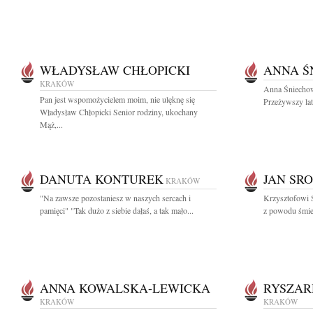
WŁADYSŁAW CHŁOPICKI
ANNA Ś
KRAKÓW
Anna Śniechow
Pan jest wspomożycielem moim, nie ulęknę się
Przeżywszy lat
Władysław Chłopicki Senior rodziny, ukochany
Mąż,...
DANUTA KONTUREK
JAN SR
KRAKÓW
"Na zawsze pozostaniesz w naszych sercach i
Krzysztofowi 
pamięci" "Tak dużo z siebie dałaś, a tak mało...
z powodu śmier
ANNA KOWALSKA-LEWICKA
RYSZAR
KRAKÓW
KRAKÓW