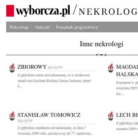
Nekrologi
Odeszli
Poradnik pogrzebowy
Inne nekrologi
ZBIOROWY
MAGDAL
KRAKÓW
HALSK
Z głębokim żalem zawiadamiamy, że w Krakowie
zmarli nasi kochani Rodzice Zenon Jeziorny zmarł
Pogrążeni w g
8...
września 2009 
nas...
STANISŁAW TOMOWICZ
LECH B
KRAKÓW
Z głębokim ża
Z głębokim smutkiem zawiadamiamy, że dnia 7
sierpnia 2009 r
września 2009 roku, przeżywszy lat 77, opatrzony...