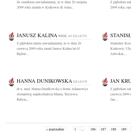
Ze smutkiem zawiadamiamy, że w dniu 20 sierpnia
Z głębokim żal
2009 roku zmarła w Krakowie dr Anna...
2009 roku, opa
JANUSZ KALINA
STANIS
WIEK: 63
KRAKÓW
Z głębokim żalem zawiadamiamy że w dniu 26
Stanisław Kos
czerwca 2009 roku zmarł Janusz Kalina lat 63
Krakowie. Uko
Będzie...
Adwokat,...
HANNA DUNIKOWSKA
JAN KR
KRAKÓW
dr n. med. Hanna Dunikowska z domu Adamowicz
Z głębokim ża
stomatolog najukochańsza Mama, Teściowa,
czerwca 2009 r
Babcia,...
Jan...
« poprzednie
1
...
186
187
188
189