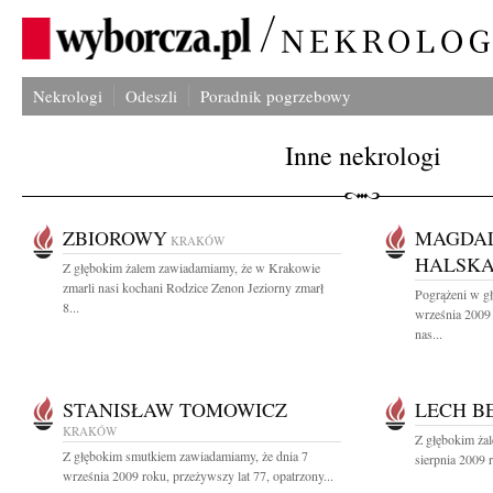
Nekrologi
Odeszli
Poradnik pogrzebowy
Inne nekrologi
ZBIOROWY
MAGDAL
KRAKÓW
HALSK
Z głębokim żalem zawiadamiamy, że w Krakowie
zmarli nasi kochani Rodzice Zenon Jeziorny zmarł
Pogrążeni w g
8...
września 2009 
nas...
STANISŁAW TOMOWICZ
LECH B
KRAKÓW
Z głębokim ża
Z głębokim smutkiem zawiadamiamy, że dnia 7
sierpnia 2009 r
września 2009 roku, przeżywszy lat 77, opatrzony...