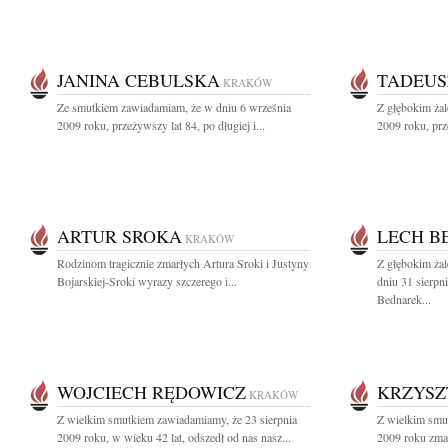
JANINA CEBULSKA
TADEUS
KRAKÓW
Ze smutkiem zawiadamiam, że w dniu 6 września
Z głębokim ża
2009 roku, przeżywszy lat 84, po długiej i...
2009 roku, prz
ARTUR SROKA
LECH B
KRAKÓW
Rodzinom tragicznie zmarłych Artura Sroki i Justyny
Z głębokim ża
Bojarskiej-Sroki wyrazy szczerego i...
dniu 31 sierpn
Bednarek...
WOJCIECH RĘDOWICZ
KRZYSZ
KRAKÓW
Z wielkim smutkiem zawiadamiamy, że 23 sierpnia
Z wielkim smu
2009 roku, w wieku 42 lat, odszedł od nas nasz...
2009 roku zmar