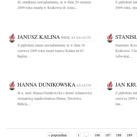
Ze smutkiem zawiadamiamy, że w dniu 20 sierpnia
Z głębokim żal
2009 roku zmarła w Krakowie dr Anna...
2009 roku, opa
JANUSZ KALINA
STANIS
WIEK: 63
KRAKÓW
Z głębokim żalem zawiadamiamy że w dniu 26
Stanisław Kos
czerwca 2009 roku zmarł Janusz Kalina lat 63
Krakowie. Uko
Będzie...
Adwokat,...
HANNA DUNIKOWSKA
JAN KR
KRAKÓW
dr n. med. Hanna Dunikowska z domu Adamowicz
Z głębokim ża
stomatolog najukochańsza Mama, Teściowa,
czerwca 2009 r
Babcia,...
Jan...
« poprzednie
1
...
186
187
188
189