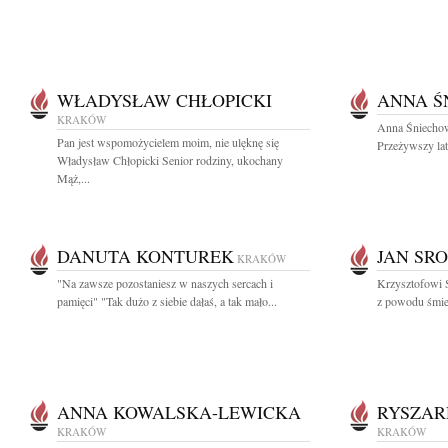
WŁADYSŁAW CHŁOPICKI
ANNA Ś
KRAKÓW
Anna Śniechow
Pan jest wspomożycielem moim, nie ulęknę się
Przeżywszy lat
Władysław Chłopicki Senior rodziny, ukochany
Mąż,...
DANUTA KONTUREK
JAN SR
KRAKÓW
"Na zawsze pozostaniesz w naszych sercach i
Krzysztofowi 
pamięci" "Tak dużo z siebie dałaś, a tak mało...
z powodu śmier
ANNA KOWALSKA-LEWICKA
RYSZAR
KRAKÓW
KRAKÓW