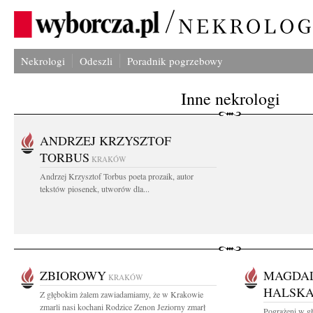
Nekrologi
Odeszli
Poradnik pogrzebowy
Inne nekrologi
ANDRZEJ KRZYSZTOF
TORBUS
KRAKÓW
Andrzej Krzysztof Torbus poeta prozaik, autor
tekstów piosenek, utworów dla...
ZBIOROWY
MAGDAL
KRAKÓW
HALSK
Z głębokim żalem zawiadamiamy, że w Krakowie
zmarli nasi kochani Rodzice Zenon Jeziorny zmarł
Pogrążeni w g