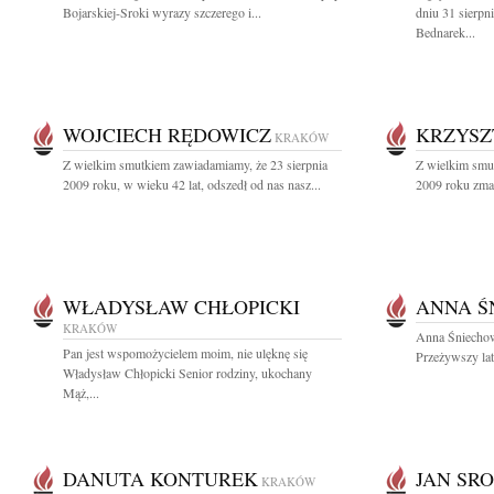
Bojarskiej-Sroki wyrazy szczerego i...
dniu 31 sierpn
Bednarek...
WOJCIECH RĘDOWICZ
KRZYSZ
KRAKÓW
Z wielkim smutkiem zawiadamiamy, że 23 sierpnia
Z wielkim smu
2009 roku, w wieku 42 lat, odszedł od nas nasz...
2009 roku zmar
WŁADYSŁAW CHŁOPICKI
ANNA Ś
KRAKÓW
Anna Śniechow
Pan jest wspomożycielem moim, nie ulęknę się
Przeżywszy lat
Władysław Chłopicki Senior rodziny, ukochany
Mąż,...
DANUTA KONTUREK
JAN SR
KRAKÓW