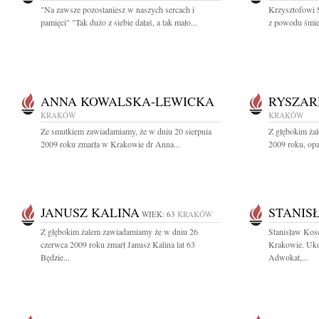
"Na zawsze pozostaniesz w naszych sercach i
Krzysztofowi 
pamięci" "Tak dużo z siebie dałaś, a tak mało...
z powodu śmier
ANNA KOWALSKA-LEWICKA
RYSZAR
KRAKÓW
KRAKÓW
Ze smutkiem zawiadamiamy, że w dniu 20 sierpnia
Z głębokim żal
2009 roku zmarła w Krakowie dr Anna...
2009 roku, opa
JANUSZ KALINA
STANIS
WIEK: 63
KRAKÓW
Z głębokim żalem zawiadamiamy że w dniu 26
Stanisław Kos
czerwca 2009 roku zmarł Janusz Kalina lat 63
Krakowie. Uko
Będzie...
Adwokat,...