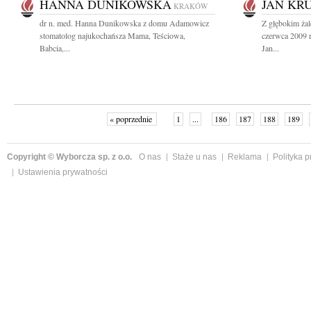
HANNA DUNIKOWSKA
JAN KR
KRAKÓW
dr n. med. Hanna Dunikowska z domu Adamowicz
Z głębokim ża
stomatolog najukochańsza Mama, Teściowa,
czerwca 2009 r
Babcia,...
Jan...
« poprzednie
1
...
186
187
188
189
Copyright © Wyborcza sp. z o.o.
O nas
Staże u nas
Reklama
Polityka 
Ustawienia prywatności