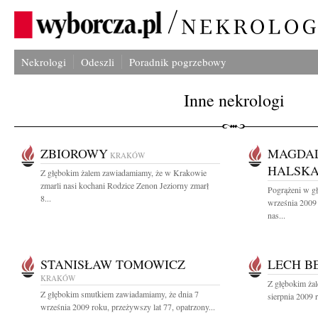
Nekrologi
Odeszli
Poradnik pogrzebowy
Inne nekrologi
ZBIOROWY
MAGDAL
KRAKÓW
HALSK
Z głębokim żalem zawiadamiamy, że w Krakowie
zmarli nasi kochani Rodzice Zenon Jeziorny zmarł
Pogrążeni w g
8...
września 2009 
nas...
STANISŁAW TOMOWICZ
LECH B
KRAKÓW
Z głębokim ża
Z głębokim smutkiem zawiadamiamy, że dnia 7
sierpnia 2009 r
września 2009 roku, przeżywszy lat 77, opatrzony...