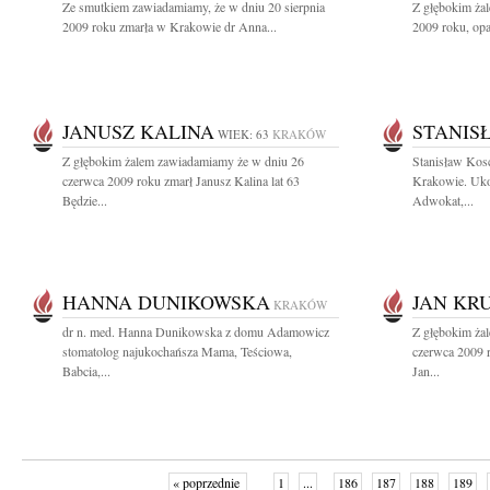
Ze smutkiem zawiadamiamy, że w dniu 20 sierpnia
Z głębokim żal
2009 roku zmarła w Krakowie dr Anna...
2009 roku, opa
JANUSZ KALINA
STANIS
WIEK: 63
KRAKÓW
Z głębokim żalem zawiadamiamy że w dniu 26
Stanisław Kos
czerwca 2009 roku zmarł Janusz Kalina lat 63
Krakowie. Uko
Będzie...
Adwokat,...
HANNA DUNIKOWSKA
JAN KR
KRAKÓW
dr n. med. Hanna Dunikowska z domu Adamowicz
Z głębokim ża
stomatolog najukochańsza Mama, Teściowa,
czerwca 2009 r
Babcia,...
Jan...
« poprzednie
1
...
186
187
188
189