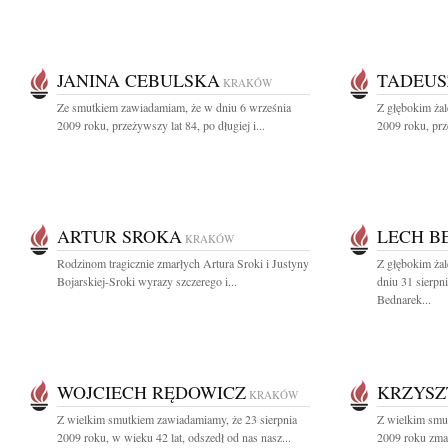
JANINA CEBULSKA
TADEUS
KRAKÓW
Ze smutkiem zawiadamiam, że w dniu 6 września
Z głębokim ża
2009 roku, przeżywszy lat 84, po długiej i...
2009 roku, prz
ARTUR SROKA
LECH B
KRAKÓW
Rodzinom tragicznie zmarłych Artura Sroki i Justyny
Z głębokim ża
Bojarskiej-Sroki wyrazy szczerego i...
dniu 31 sierpn
Bednarek...
WOJCIECH RĘDOWICZ
KRZYSZ
KRAKÓW
Z wielkim smutkiem zawiadamiamy, że 23 sierpnia
Z wielkim smu
2009 roku, w wieku 42 lat, odszedł od nas nasz...
2009 roku zmar