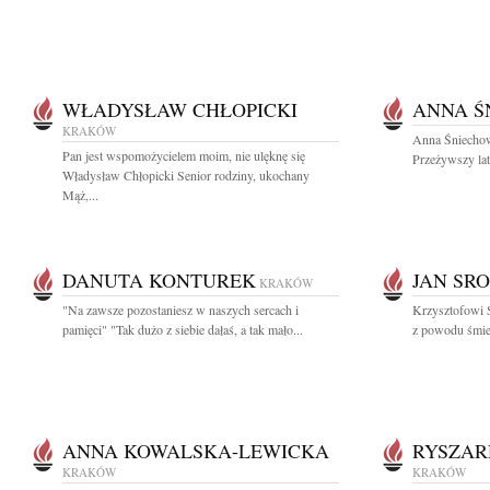
WŁADYSŁAW CHŁOPICKI
ANNA Ś
KRAKÓW
Anna Śniechow
Pan jest wspomożycielem moim, nie ulęknę się
Przeżywszy lat
Władysław Chłopicki Senior rodziny, ukochany
Mąż,...
DANUTA KONTUREK
JAN SR
KRAKÓW
"Na zawsze pozostaniesz w naszych sercach i
Krzysztofowi 
pamięci" "Tak dużo z siebie dałaś, a tak mało...
z powodu śmier
ANNA KOWALSKA-LEWICKA
RYSZAR
KRAKÓW
KRAKÓW