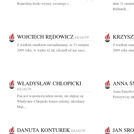
Bojarskiej-Sroki wyrazy szczerego i...
dniu 31 sierpn
Bednarek...
WOJCIECH RĘDOWICZ
KRZYSZ
KRAKÓW
Z wielkim smutkiem zawiadamiamy, że 23 sierpnia
Z wielkim smu
2009 roku, w wieku 42 lat, odszedł od nas nasz...
2009 roku zmar
WŁADYSŁAW CHŁOPICKI
ANNA Ś
KRAKÓW
Anna Śniechow
Pan jest wspomożycielem moim, nie ulęknę się
Przeżywszy lat
Władysław Chłopicki Senior rodziny, ukochany
Mąż,...
DANUTA KONTUREK
JAN SR
KRAKÓW