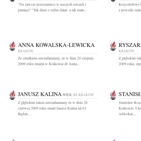
"Na zawsze pozostaniesz w naszych sercach i
Krzysztofowi 
pamięci" "Tak dużo z siebie dałaś, a tak mało...
z powodu śmier
ANNA KOWALSKA-LEWICKA
RYSZAR
KRAKÓW
KRAKÓW
Ze smutkiem zawiadamiamy, że w dniu 20 sierpnia
Z głębokim żal
2009 roku zmarła w Krakowie dr Anna...
2009 roku, opa
JANUSZ KALINA
STANIS
WIEK: 63
KRAKÓW
Z głębokim żalem zawiadamiamy że w dniu 26
Stanisław Kos
czerwca 2009 roku zmarł Janusz Kalina lat 63
Krakowie. Uko
Będzie...
Adwokat,...