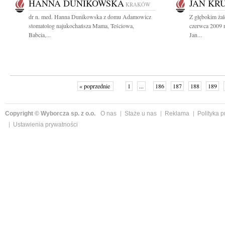
HANNA DUNIKOWSKA
JAN KR
KRAKÓW
dr n. med. Hanna Dunikowska z domu Adamowicz
Z głębokim ża
stomatolog najukochańsza Mama, Teściowa,
czerwca 2009 r
Babcia,...
Jan...
« poprzednie
1
...
186
187
188
189
Copyright © Wyborcza sp. z o.o.
O nas
Staże u nas
Reklama
Polityka 
Ustawienia prywatności