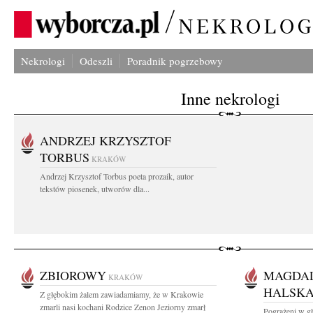
Nekrologi
Odeszli
Poradnik pogrzebowy
Inne nekrologi
ANDRZEJ KRZYSZTOF
TORBUS
KRAKÓW
Andrzej Krzysztof Torbus poeta prozaik, autor
tekstów piosenek, utworów dla...
ZBIOROWY
MAGDAL
KRAKÓW
HALSK
Z głębokim żalem zawiadamiamy, że w Krakowie
zmarli nasi kochani Rodzice Zenon Jeziorny zmarł
Pogrążeni w g