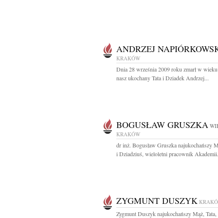
ANDRZEJ NAPIÓRKOWSK
KRAKÓW
Dnia 28 września 2009 roku zmarł w wieku 
nasz ukochany Tata i Dziadek Andrzej...
BOGUSŁAW GRUSZKA
WI
KRAKÓW
dr inż. Bogusław Gruszka najukochańszy M
i Dziadziuś, wieloletni pracownik Akademii.
ZYGMUNT DUSZYK
KRAK
Zygmunt Duszyk najukochańszy Mąż, Tata,