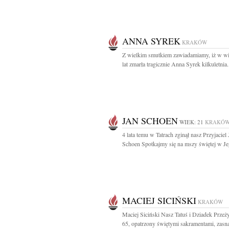
ANNA SYREK
KRAKÓW
Z wielkim smutkiem zawiadamiamy, iż w w
lat zmarła tragicznie Anna Syrek kilkuletnia.
JAN SCHOEN
WIEK: 21
KRAKÓ
4 lata temu w Tatrach zginął nasz Przyjaciel 
Schoen Spotkajmy się na mszy świętej w Je
MACIEJ SICIŃSKI
KRAKÓW
Maciej Siciński Nasz Tatuś i Dziadek Przeż
65, opatrzony świętymi sakramentami, zasnął