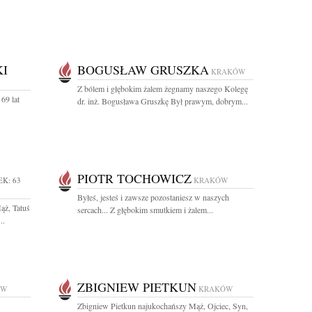
I
BOGUSŁAW GRUSZKA
KRAKÓW
Z bólem i głębokim żalem żegnamy naszego Kolegę
69 lat
dr. inż. Bogusława Gruszkę Był prawym, dobrym...
PIOTR TOCHOWICZ
EK: 63
KRAKÓW
Byłeś, jesteś i zawsze pozostaniesz w naszych
ąż, Tatuś
sercach... Z głębokim smutkiem i żalem...
..
ZBIGNIEW PIETKUN
ÓW
KRAKÓW
Zbigniew Pietkun najukochańszy Mąż, Ojciec, Syn,