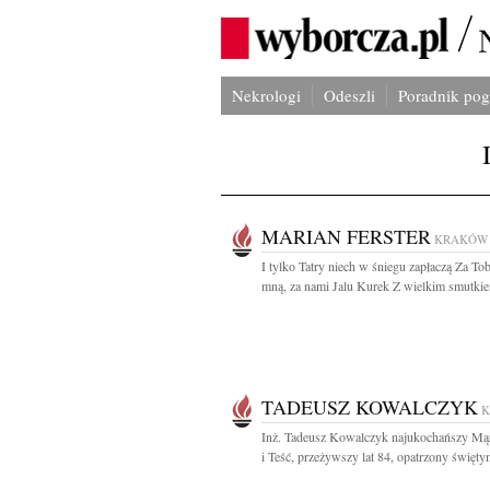
Nekrologi
Odeszli
Poradnik po
MARIAN FERSTER
KRAKÓW
I tylko Tatry niech w śniegu zapłaczą Za Tob
mną, za nami Jalu Kurek Z wielkim smutkiem
TADEUSZ KOWALCZYK
Inż. Tadeusz Kowalczyk najukochańszy Mąż
i Teść, przeżywszy lat 84, opatrzony świętym