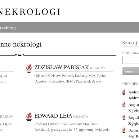
grzebowy
Inne nekrologi
Szukaj
Imię i naz
ZDZISŁAW PABISIAK
KRAKÓW
ą, za
Odszedł Zdzisław Pabisiak kochany Mąż, Ojciec,
 i...
Dziadek, Pradziadek, Teść i Przyjaciel. Żyje w...
INNE NE
Andrze
Andrzej
Bogus
Z głęb
EDWARD LEJA
KRAKÓW
KRAKÓW
Bogus
Z głęb
, Ojciec
Profesor Edward Leja ukochany Mąż, Tato i
i...
Dziadziuś, przeżywszy lat 72, opatrzony świętymi...
Barbar
Mgr Ba