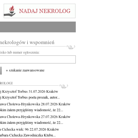
 nekrologów i wspomnień
wisko lub numer ogłoszenia:
+ szukanie zaawansowane
KROLOGI
j Krzysztof Torbus
31.07.2026
Kraków
 Krzysztof Torbus poeta prozaik, autor...
ława Cholewa-Hrynkowska
28.07.2026
Kraków
okim żalem przyjęliśmy wiadomość, że 22...
ława Cholewa-Hrynkowska
27.07.2026
Kraków
okim żalem przyjęliśmy wiadomość, że 22...
a Cichecka
wiek: 96
22.07.2026
Kraków
rbara Cichecka Zawodniczka Klubu...