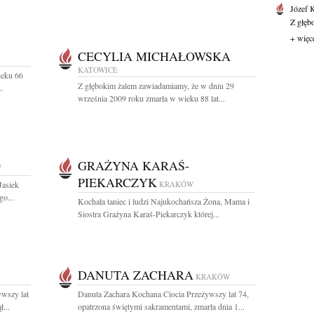
Józef 
Z głęb
+ więc
CECYLIA MICHAŁOWSKA
KATOWICE
ieku 66
Z głębokim żalem zawiadamiamy, że w dniu 29
..
września 2009 roku zmarła w wieku 88 lat...
GRAŻYNA KARAŚ-
W
PIEKARCZYK
Jasiek
KRAKÓW
go...
Kochała taniec i ludzi Najukochańsza Żona, Mama i
Siostra Grażyna Karaś-Piekarczyk której...
DANUTA ZACHARA
KRAKÓW
ywszy lat
Danuta Zachara Kochana Ciocia Przeżywszy lat 74,
...
opatrzona świętymi sakramentami, zmarła dnia 1...