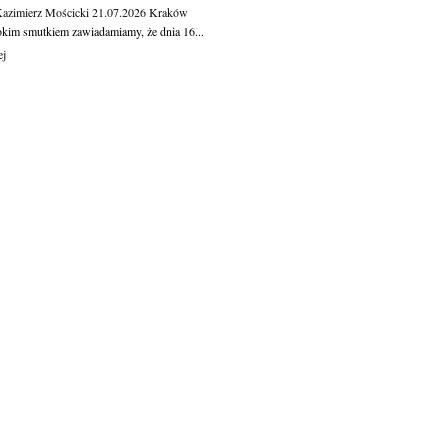
Kazimierz Mościcki
21.07.2026
Kraków
okim smutkiem zawiadamiamy, że dnia 16...
ej