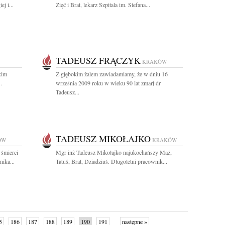
j i...
Zięć i Brat, lekarz Szpitala im. Stefana...
TADEUSZ FRĄCZYK
KRAKÓW
kim
Z głębokim żalem zawiadamiamy, że w dniu 16
.
września 2009 roku w wieku 90 lat zmarł dr
Tadeusz...
TADEUSZ MIKOŁAJKO
ÓW
KRAKÓW
 śmierci
Mgr inż Tadeusz Mikołajko najukochańszy Mąż,
ika...
Tatuś, Brat, Dziadziuś. Długoletni pracownik...
5
186
187
188
189
190
191
następne »