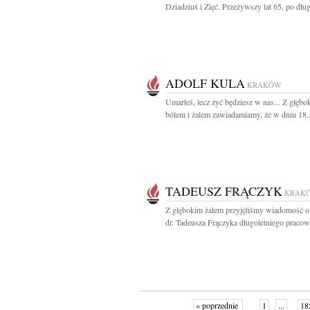
Dziadziuś i Zięć. Przeżywszy lat 65, po długie
ADOLF KULA
KRAKÓW
Umarłeś, lecz żyć będziesz w nas... Z głębo
bólem i żalem zawiadamiamy, że w dniu 18..
TADEUSZ FRĄCZYK
KRAK
Z głębokim żalem przyjęliśmy wiadomość o
dr. Tadeusza Frączyka długoletniego pracown
« poprzednie
1
...
18