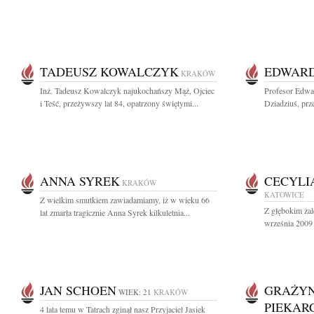
TADEUSZ KOWALCZYK
EDWARD
KRAKÓW
Inż. Tadeusz Kowalczyk najukochańszy Mąż, Ojciec
Profesor Edwa
i Teść, przeżywszy lat 84, opatrzony świętymi...
Dziadziuś, prz
ANNA SYREK
CECYLI
KRAKÓW
KATOWICE
Z wielkim smutkiem zawiadamiamy, iż w wieku 66
Z głębokim ża
lat zmarła tragicznie Anna Syrek kilkuletnia...
września 2009 
JAN SCHOEN
GRAŻYN
WIEK: 21
KRAKÓW
PIEKAR
4 lata temu w Tatrach zginął nasz Przyjaciel Jasiek