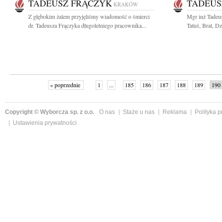
TADEUSZ FRĄCZYK
TADEUS
KRAKÓW
Z głębokim żalem przyjęliśmy wiadomość o śmierci
Mgr inż Tadeu
dr. Tadeusza Frączyka długoletniego pracownika...
Tatuś, Brat, Dz
« poprzednie
1
...
185
186
187
188
189
190
Copyright © Wyborcza sp. z o.o.
O nas
Staże u nas
Reklama
Polityka 
Ustawienia prywatności