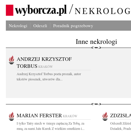
Nekrologi
Odeszli
Poradnik pogrzebowy
Inne nekrologi
ANDRZEJ KRZYSZTOF
TORBUS
KRAKÓW
Andrzej Krzysztof Torbus poeta prozaik, autor
tekstów piosenek, utworów dla...
MARIAN FERSTER
ZDZISŁ
KRAKÓW
I tylko Tatry niech w śniegu zapłaczą Za Tobą, za
Odszedł Zdzis
mną, za nami Jalu Kurek Z wielkim smutkiem i...
Dziadek, Pradzi