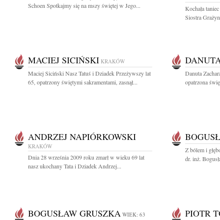
Schoen Spotkajmy się na mszy świętej w Jego...
Kochała taniec
Siostra Grażyn
MACIEJ SICIŃSKI
DANUTA
KRAKÓW
Maciej Siciński Nasz Tatuś i Dziadek Przeżywszy lat
Danuta Zachar
65, opatrzony świętymi sakramentami, zasnął...
opatrzona świę
ANDRZEJ NAPIÓRKOWSKI
BOGUSŁ
KRAKÓW
Z bólem i głę
Dnia 28 września 2009 roku zmarł w wieku 69 lat
dr. inż. Bogu
nasz ukochany Tata i Dziadek Andrzej...
BOGUSŁAW GRUSZKA
PIOTR 
WIEK: 63