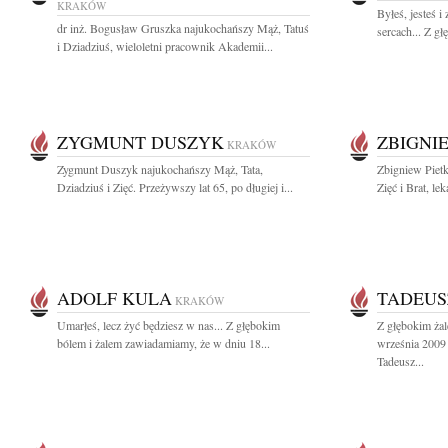
KRAKÓW
Byłeś, jesteś 
dr inż. Bogusław Gruszka najukochańszy Mąż, Tatuś
sercach... Z g
i Dziadziuś, wieloletni pracownik Akademii...
ZYGMUNT DUSZYK
ZBIGNI
KRAKÓW
Zygmunt Duszyk najukochańszy Mąż, Tata,
Zbigniew Piet
Dziadziuś i Zięć. Przeżywszy lat 65, po długiej i...
Zięć i Brat, lek
ADOLF KULA
TADEUS
KRAKÓW
Umarłeś, lecz żyć będziesz w nas... Z głębokim
Z głębokim ża
bólem i żalem zawiadamiamy, że w dniu 18...
września 2009 
Tadeusz...