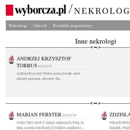
Nekrologi
Odeszli
Poradnik pogrzebowy
Inne nekrologi
ANDRZEJ KRZYSZTOF
TORBUS
KRAKÓW
Andrzej Krzysztof Torbus poeta prozaik, autor
tekstów piosenek, utworów dla...
MARIAN FERSTER
ZDZISŁ
KRAKÓW
I tylko Tatry niech w śniegu zapłaczą Za Tobą, za
Odszedł Zdzis
mną, za nami Jalu Kurek Z wielkim smutkiem i...
Dziadek, Pradzi