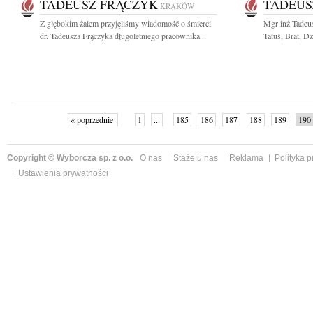
TADEUSZ FRĄCZYK
TADEUS
KRAKÓW
Z głębokim żalem przyjęliśmy wiadomość o śmierci
Mgr inż Tadeu
dr. Tadeusza Frączyka długoletniego pracownika...
Tatuś, Brat, Dz
« poprzednie
1
...
185
186
187
188
189
190
Copyright © Wyborcza sp. z o.o.
O nas
Staże u nas
Reklama
Polityka 
Ustawienia prywatności