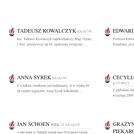
TADEUSZ KOWALCZYK
EDWARD
KRAKÓW
Inż. Tadeusz Kowalczyk najukochańszy Mąż, Ojciec
Profesor Edwa
i Teść, przeżywszy lat 84, opatrzony świętymi...
Dziadziuś, prz
ANNA SYREK
CECYLI
KRAKÓW
KATOWICE
Z wielkim smutkiem zawiadamiamy, iż w wieku 66
Z głębokim ża
lat zmarła tragicznie Anna Syrek kilkuletnia...
września 2009 
JAN SCHOEN
GRAŻYN
WIEK: 21
KRAKÓW
PIEKAR
4 lata temu w Tatrach zginął nasz Przyjaciel Jasiek