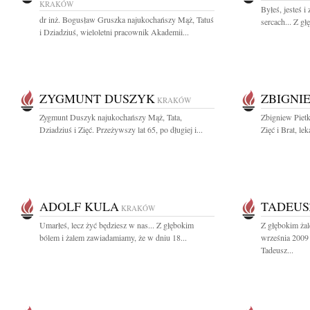
KRAKÓW
Byłeś, jesteś 
dr inż. Bogusław Gruszka najukochańszy Mąż, Tatuś
sercach... Z g
i Dziadziuś, wieloletni pracownik Akademii...
ZYGMUNT DUSZYK
ZBIGNI
KRAKÓW
Zygmunt Duszyk najukochańszy Mąż, Tata,
Zbigniew Piet
Dziadziuś i Zięć. Przeżywszy lat 65, po długiej i...
Zięć i Brat, lek
ADOLF KULA
TADEUS
KRAKÓW
Umarłeś, lecz żyć będziesz w nas... Z głębokim
Z głębokim ża
bólem i żalem zawiadamiamy, że w dniu 18...
września 2009 
Tadeusz...