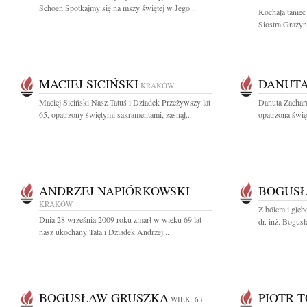
Schoen Spotkajmy się na mszy świętej w Jego...
Kochała taniec
Siostra Grażyn
MACIEJ SICIŃSKI
DANUTA
KRAKÓW
Maciej Siciński Nasz Tatuś i Dziadek Przeżywszy lat
Danuta Zachar
65, opatrzony świętymi sakramentami, zasnął...
opatrzona świę
ANDRZEJ NAPIÓRKOWSKI
BOGUSŁ
KRAKÓW
Z bólem i głę
Dnia 28 września 2009 roku zmarł w wieku 69 lat
dr. inż. Bogu
nasz ukochany Tata i Dziadek Andrzej...
BOGUSŁAW GRUSZKA
PIOTR 
WIEK: 63