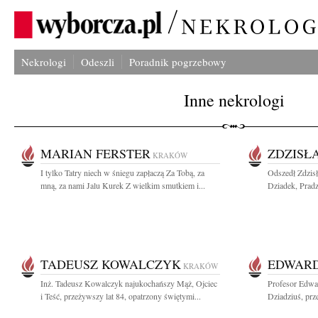
Nekrologi
Odeszli
Poradnik pogrzebowy
Inne nekrologi
MARIAN FERSTER
ZDZISŁ
KRAKÓW
I tylko Tatry niech w śniegu zapłaczą Za Tobą, za
Odszedł Zdzis
mną, za nami Jalu Kurek Z wielkim smutkiem i...
Dziadek, Pradzi
TADEUSZ KOWALCZYK
EDWARD
KRAKÓW
Inż. Tadeusz Kowalczyk najukochańszy Mąż, Ojciec
Profesor Edwa
i Teść, przeżywszy lat 84, opatrzony świętymi...
Dziadziuś, prz