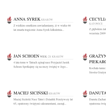
ANNA SYREK
CECYLI
KRAKÓW
KATOWICE
Z wielkim smutkiem zawiadamiamy, iż w wieku 66
Z głębokim ża
lat zmarła tragicznie Anna Syrek kilkuletnia...
września 2009 
JAN SCHOEN
GRAŻYN
WIEK: 21
KRAKÓW
PIEKAR
4 lata temu w Tatrach zginął nasz Przyjaciel Jasiek
Schoen Spotkajmy się na mszy świętej w Jego...
Kochała taniec
Siostra Grażyn
MACIEJ SICIŃSKI
DANUTA
KRAKÓW
Maciej Siciński Nasz Tatuś i Dziadek Przeżywszy lat
Danuta Zachar
65, opatrzony świętymi sakramentami, zasnął...
opatrzona świę