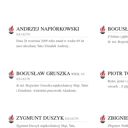
ANDRZEJ NAPIÓRKOWSKI
BOGUSŁ
KRAKÓW
Z bólem i głę
Dnia 28 września 2009 roku zmarł w wieku 69 lat
dr. inż. Bogu
nasz ukochany Tata i Dziadek Andrzej...
BOGUSŁAW GRUSZKA
PIOTR 
WIEK: 63
KRAKÓW
Byłeś, jesteś 
dr inż. Bogusław Gruszka najukochańszy Mąż, Tatuś
sercach... Z g
i Dziadziuś, wieloletni pracownik Akademii...
ZYGMUNT DUSZYK
ZBIGNI
KRAKÓW
Zygmunt Duszyk najukochańszy Mąż, Tata,
Zbigniew Piet