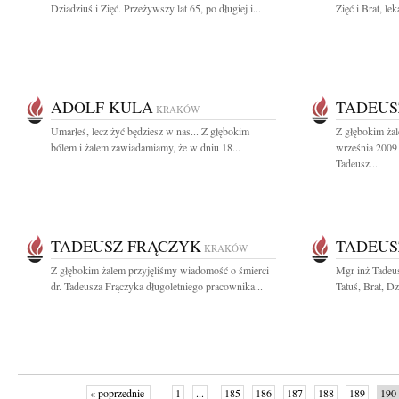
Dziadziuś i Zięć. Przeżywszy lat 65, po długiej i...
Zięć i Brat, lek
ADOLF KULA
TADEUS
KRAKÓW
Umarłeś, lecz żyć będziesz w nas... Z głębokim
Z głębokim ża
bólem i żalem zawiadamiamy, że w dniu 18...
września 2009 
Tadeusz...
TADEUSZ FRĄCZYK
TADEUS
KRAKÓW
Z głębokim żalem przyjęliśmy wiadomość o śmierci
Mgr inż Tadeu
dr. Tadeusza Frączyka długoletniego pracownika...
Tatuś, Brat, Dz
« poprzednie
1
...
185
186
187
188
189
190