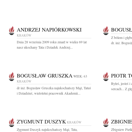
ANDRZEJ NAPIÓRKOWSKI
BOGUSŁ
KRAKÓW
Z bólem i głę
Dnia 28 września 2009 roku zmarł w wieku 69 lat
dr. inż. Bogu
nasz ukochany Tata i Dziadek Andrzej...
BOGUSŁAW GRUSZKA
PIOTR 
WIEK: 63
KRAKÓW
Byłeś, jesteś 
dr inż. Bogusław Gruszka najukochańszy Mąż, Tatuś
sercach... Z g
i Dziadziuś, wieloletni pracownik Akademii...
ZYGMUNT DUSZYK
ZBIGNI
KRAKÓW
Zygmunt Duszyk najukochańszy Mąż, Tata,
Zbigniew Piet