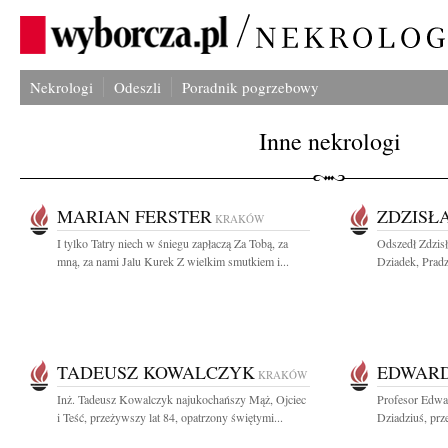
Nekrologi
Odeszli
Poradnik pogrzebowy
Inne nekrologi
MARIAN FERSTER
ZDZISŁ
KRAKÓW
I tylko Tatry niech w śniegu zapłaczą Za Tobą, za
Odszedł Zdzis
mną, za nami Jalu Kurek Z wielkim smutkiem i...
Dziadek, Pradzi
TADEUSZ KOWALCZYK
EDWARD
KRAKÓW
Inż. Tadeusz Kowalczyk najukochańszy Mąż, Ojciec
Profesor Edwa
i Teść, przeżywszy lat 84, opatrzony świętymi...
Dziadziuś, prz