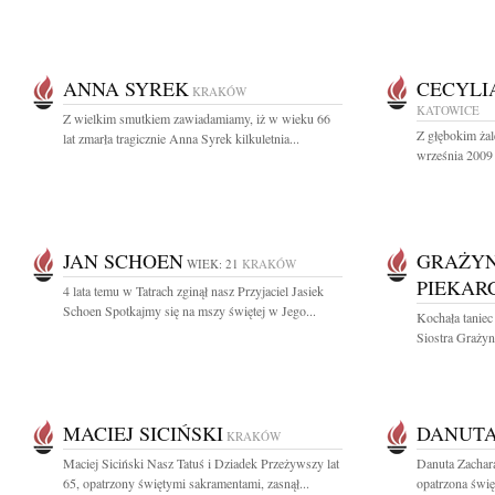
ANNA SYREK
CECYLI
KRAKÓW
KATOWICE
Z wielkim smutkiem zawiadamiamy, iż w wieku 66
Z głębokim ża
lat zmarła tragicznie Anna Syrek kilkuletnia...
września 2009 
JAN SCHOEN
GRAŻYN
WIEK: 21
KRAKÓW
PIEKAR
4 lata temu w Tatrach zginął nasz Przyjaciel Jasiek
Schoen Spotkajmy się na mszy świętej w Jego...
Kochała taniec
Siostra Grażyn
MACIEJ SICIŃSKI
DANUTA
KRAKÓW
Maciej Siciński Nasz Tatuś i Dziadek Przeżywszy lat
Danuta Zachar
65, opatrzony świętymi sakramentami, zasnął...
opatrzona świę