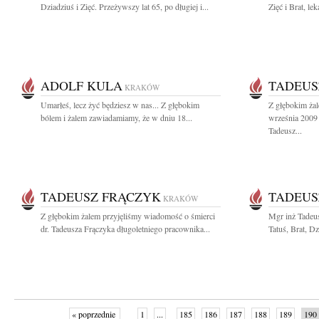
Dziadziuś i Zięć. Przeżywszy lat 65, po długiej i...
Zięć i Brat, lek
ADOLF KULA
TADEUS
KRAKÓW
Umarłeś, lecz żyć będziesz w nas... Z głębokim
Z głębokim ża
bólem i żalem zawiadamiamy, że w dniu 18...
września 2009 
Tadeusz...
TADEUSZ FRĄCZYK
TADEUS
KRAKÓW
Z głębokim żalem przyjęliśmy wiadomość o śmierci
Mgr inż Tadeu
dr. Tadeusza Frączyka długoletniego pracownika...
Tatuś, Brat, Dz
« poprzednie
1
...
185
186
187
188
189
190