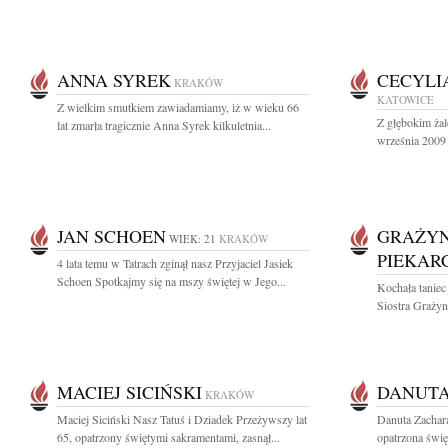
ANNA SYREK
CECYLI
KRAKÓW
KATOWICE
Z wielkim smutkiem zawiadamiamy, iż w wieku 66
Z głębokim ża
lat zmarła tragicznie Anna Syrek kilkuletnia...
września 2009 
JAN SCHOEN
GRAŻYN
WIEK: 21
KRAKÓW
PIEKAR
4 lata temu w Tatrach zginął nasz Przyjaciel Jasiek
Schoen Spotkajmy się na mszy świętej w Jego...
Kochała taniec
Siostra Grażyn
MACIEJ SICIŃSKI
DANUTA
KRAKÓW
Maciej Siciński Nasz Tatuś i Dziadek Przeżywszy lat
Danuta Zachar
65, opatrzony świętymi sakramentami, zasnął...
opatrzona świę