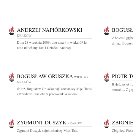
ANDRZEJ NAPIÓRKOWSKI
BOGUSŁ
KRAKÓW
Z bólem i głę
Dnia 28 września 2009 roku zmarł w wieku 69 lat
dr. inż. Bogu
nasz ukochany Tata i Dziadek Andrzej...
BOGUSŁAW GRUSZKA
PIOTR 
WIEK: 63
KRAKÓW
Byłeś, jesteś 
dr inż. Bogusław Gruszka najukochańszy Mąż, Tatuś
sercach... Z g
i Dziadziuś, wieloletni pracownik Akademii...
ZYGMUNT DUSZYK
ZBIGNI
KRAKÓW
Zygmunt Duszyk najukochańszy Mąż, Tata,
Zbigniew Piet