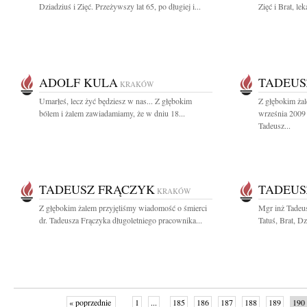
Dziadziuś i Zięć. Przeżywszy lat 65, po długiej i...
Zięć i Brat, lek
ADOLF KULA
TADEUS
KRAKÓW
Umarłeś, lecz żyć będziesz w nas... Z głębokim
Z głębokim ża
bólem i żalem zawiadamiamy, że w dniu 18...
września 2009 
Tadeusz...
TADEUSZ FRĄCZYK
TADEUS
KRAKÓW
Z głębokim żalem przyjęliśmy wiadomość o śmierci
Mgr inż Tadeu
dr. Tadeusza Frączyka długoletniego pracownika...
Tatuś, Brat, Dz
« poprzednie
1
...
185
186
187
188
189
190