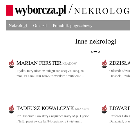
Nekrologi
Odeszli
Poradnik pogrzebowy
Inne nekrologi
MARIAN FERSTER
ZDZISŁ
KRAKÓW
I tylko Tatry niech w śniegu zapłaczą Za Tobą, za
Odszedł Zdzis
mną, za nami Jalu Kurek Z wielkim smutkiem i...
Dziadek, Pradzi
TADEUSZ KOWALCZYK
EDWARD
KRAKÓW
Inż. Tadeusz Kowalczyk najukochańszy Mąż, Ojciec
Profesor Edwa
i Teść, przeżywszy lat 84, opatrzony świętymi...
Dziadziuś, prz