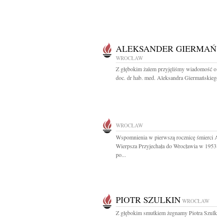
ALEKSANDER GIERMAŃ
WROCŁAW
Z głębokim żalem przyjęliśmy wiadomość o
doc. dr hab. med. Aleksandra Giermańskiego
WROCŁAW
Wspomnienia w pierwszą rocznicę śmierci
Wierpsza Przyjechała do Wrocławia w 1953
po...
PIOTR SZULKIN
WROCŁAW
Z głębokim smutkiem żegnamy Piotra Szulk