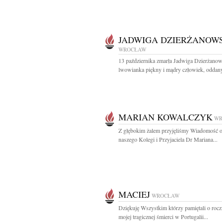
JADWIGA DZIERŻANOW
WROCŁAW
13 października zmarła Jadwiga Dzierżano
lwowianka piękny i mądry człowiek, oddany
MARIAN KOWALCZYK
WR
Z głębokim żalem przyjęliśmy Wiadomość o
naszego Kolegi i Przyjaciela Dr Mariana...
MACIEJ
WROCŁAW
Dziękuję Wszystkim którzy pamiętali o rocz
mojej tragicznej śmierci w Portugalii...