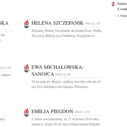
Barbar
Z wiel
+ więc
SKA
HELENA SZCZEPANIK
WROCŁAW
Żegnamy Helenę Szczepanik ukochaną Żonę, Matkę,
wska
Teściową, Babcię oraz Prababcię. Pogrążona w...
...
EWA MICHAŁOWSKA-
OCŁAW
SANOJCA
 śmierci
WROCŁAW
20 lat temu po długiej i ciężkiej chorobie odeszła od
nas Ewa Michałowska-Sanojca Wieloletni...
EMILIA PIEGDOŃ
WROCŁAW
nicy
Z żalem zawiadamiamy, że 27 września 2018 roku
zmarła w wieku 84 lat nasza Mama Emilia Piegdoń