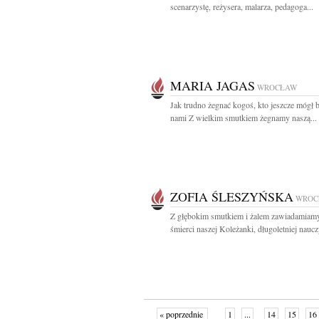
scenarzystę, reżysera, malarza, pedagoga...
MARIA JAGAS
WROCŁAW
Jak trudno żegnać kogoś, kto jeszcze mógł 
nami Z wielkim smutkiem żegnamy naszą...
ZOFIA ŚLESZYŃSKA
WROC
Z głębokim smutkiem i żalem zawiadamiam
śmierci naszej Koleżanki, długoletniej nauczy
« poprzednie
1
...
14
15
16