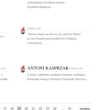
wieloletniego Dyrektora Liceum
Ogólnokształcącego...
WROCŁAW
"Można odejść na zawsze, by stale być blisko"
być z
ks.Jan Twardowski Dyrektorowi Fundacji
Oświatowej...
ANTONI KASPRZAK
ŁAW
WROCŁAW
y o
Z żalem i głębokim smutkiem żegnamy Antoniego
cielki...
Kasprzaka naszego bliskiego Przyjaciela, Kuzyna i...
17
18
19
20
21
22
23
24
...
91
następne