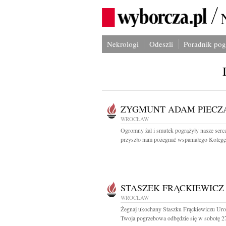
Nekrologi
Odeszli
Poradnik po
ZYGMUNT ADAM PIECZ
WROCŁAW
Ogromny żal i smutek pogrążyły nasze serc
przyszło nam pożegnać wspaniałego Kolegę.
STASZEK FRĄCKIEWICZ
WROCŁAW
Żegnaj ukochany Staszku Frąckiewiczu Uro
Twoja pogrzebowa odbędzie się w sobotę 27