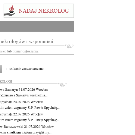
 nekrologów i wspomnień
wisko lub numer ogłoszenia:
+ szukanie zaawansowane
KROLOGI
awa Sawaryn
31.07.2026
Wrocław
 Zdzisława Sawaryn wieloletnia...
Spychała
24.07.2026
Wrocław
kim żalem żegnamy Ś.P. Pawła Spychałę...
Spychała
22.07.2026
Wrocław
kim żalem żegnamy Ś.P. Pawła Spychałę...
aw Barszczewski
21.07.2026
Wrocław
okim smutkiem i żalem przyjęliśmy...