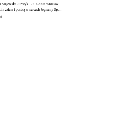
a Majewska Jurczyk
17.07.2026
Wrocław
kim żalem i pustką w sercach żegnamy Śp....
ej