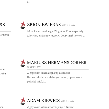
z...
SKI
ZBIGNIEW FRAS
WROCŁAW
20 lat temu zmarł nagle Zbigniew Fras wspaniały
 śmierci
człowiek, znakomity uczony, dobry mąż i ojciec....
...
MARIUSZ HERMANSDORFER
WROCŁAW
 Anna
Z głębokim żalem żegnamy Mariusza
 roku
Hermansdorfera wybitnego znawcę i promotora
polskiej sztuki...
ADAM KIEWICZ
WROCŁAW
ina
Z głębokim żalem informujemy o śmierci