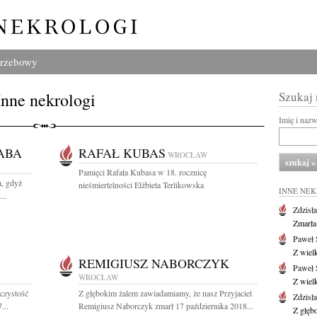
grzebowy
Inne nekrologi
Szukaj
Imię i naz
ABA
RAFAŁ KUBAS
WROCŁAW
Pamięci Rafała Kubasa w 18. rocznicę
a, gdyż
nieśmiertelności Elżbieta Terlikowska
INNE NE
..
Zdzisł
Zmarła
Paweł 
Z wiel
REMIGIUSZ NABORCZYK
Paweł 
WROCŁAW
Z wiel
czystość
Z głębokim żalem zawiadamiamy, że nasz Przyjaciel
Zdzisł
...
Remigiusz Naborczyk zmarł 17 października 2018...
Z głęb