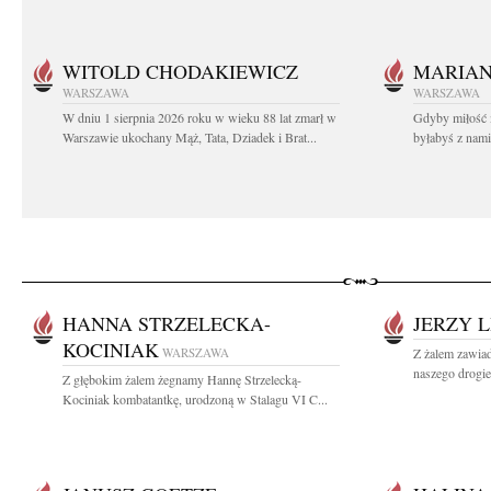
WITOLD CHODAKIEWICZ
MARIA
WARSZAWA
WARSZAWA
W dniu 1 sierpnia 2026 roku w wieku 88 lat zmarł w
Gdyby miłość 
Warszawie ukochany Mąż, Tata, Dziadek i Brat...
byłabyś z nami 
HANNA STRZELECKA-
JERZY L
KOCINIAK
WARSZAWA
Z żalem zawiad
naszego drogie
Z głębokim żalem żegnamy Hannę Strzelecką-
Kociniak kombatantkę, urodzoną w Stalagu VI C...