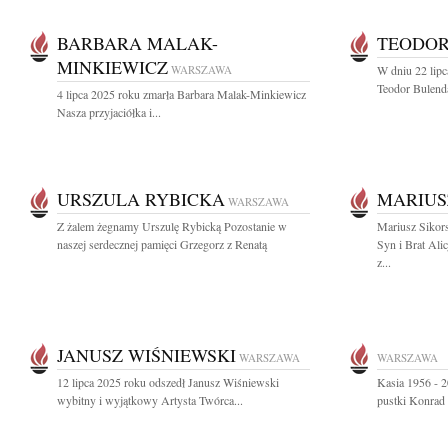
BARBARA MALAK-
TEODOR
MINKIEWICZ
WARSZAWA
W dniu 22 lip
Teodor Bulenda
4 lipca 2025 roku zmarła Barbara Malak-Minkiewicz
Nasza przyjaciółka i...
URSZULA RYBICKA
MARIUS
WARSZAWA
Z żalem żegnamy Urszulę Rybicką Pozostanie w
Mariusz Sikor
naszej serdecznej pamięci Grzegorz z Renatą
Syn i Brat Ali
z...
JANUSZ WIŚNIEWSKI
WARSZAWA
WARSZAWA
12 lipca 2025 roku odszedł Janusz Wiśniewski
Kasia 1956 - 2
wybitny i wyjątkowy Artysta Twórca...
pustki Konrad