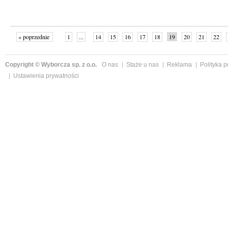
« poprzednie
1
...
14
15
16
17
18
19
20
21
22
»
Copyright © Wyborcza sp. z o.o.
O nas
Staże u nas
Reklama
Polityka 
Ustawienia prywatności