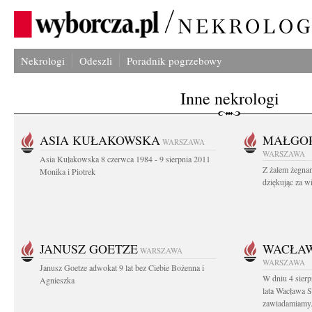
Nekrologi
Odeszli
Poradnik pogrzebowy
Inne nekrologi
ASIA KUŁAKOWSKA
MAŁGOR
WARSZAWA
WARSZAWA
Asia Kułakowska 8 czerwca 1984 - 9 sierpnia 2011
Z żalem żegnam
Monika i Piotrek
dziękując za w
JANUSZ GOETZE
WACŁAW
WARSZAWA
WARSZAWA
Janusz Goetze adwokat 9 lat bez Ciebie Bożenna i
W dniu 4 sier
Agnieszka
lata Wacława 
zawiadamiamy.