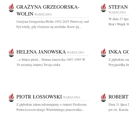
GRAŻYNA GRZEGORSKA-
STEFAN
WOLIN
WARSZAWA
WARSZAWA
W dniu 27 lipc
Grażyna Grzegorska-Wolin 1952-2025 Pierwszy cud
Brat i Wujek S
był wtedy, gdy Grażyna się urodziła. Krew jej...
HELENA JANOWSKA
INKA G
WARSZAWA
...o Matce pieśń... Helena Janowska 1907-1995 W
Z głębokim sm
30 rocznicę śmierci Twoja córka
Przyjaciółkę I
PIOTR ŁOSSOWSKI
ROBERT
WARSZAWA
Z głębokim żalem informujemy o śmierci Profesora
Dnia 31 lipca 
Piotra Łossowskiego Wieloletniego pracownika...
pw.św. Karola