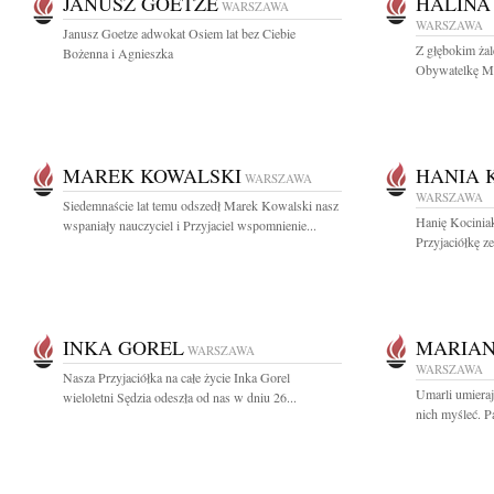
JANUSZ GOETZE
HALINA
WARSZAWA
WARSZAWA
Janusz Goetze adwokat Osiem lat bez Ciebie
Z głębokim ża
Bożenna i Agnieszka
Obywatelkę Mi
MAREK KOWALSKI
HANIA 
WARSZAWA
WARSZAWA
Siedemnaście lat temu odszedł Marek Kowalski nasz
Hanię Kociniak
wspaniały nauczyciel i Przyjaciel wspomnienie...
Przyjaciółkę z
INKA GOREL
MARIA
WARSZAWA
WARSZAWA
Nasza Przyjaciółka na całe życie Inka Gorel
Umarli umieraj
wieloletni Sędzia odeszła od nas w dniu 26...
nich myśleć. P