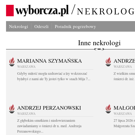
Nekrologi
Odeszli
Poradnik pogrzebowy
Inne nekrologi
MARIANNA SZYMAŃSKA
ANDRZE
WARSZAWA
WARSZAWA
Gdyby miłość mogła uzdrawiać a łzy wskrzeszać
Z wielkim smu
byłabyś z nami ale Ty jesteś tylko w snach Mija 7...
śmierci dr. in
ANDRZEJ PERZANOWSKI
MAŁGOR
WARSZAWA
WARSZAWA
Z głębokim smutkiem i niedowierzaniem
27 lipca 2026 
zawiadamiamy o śmierci dr n. med. Andrzeja
Małgorzata Sz
Perzanowskiego...