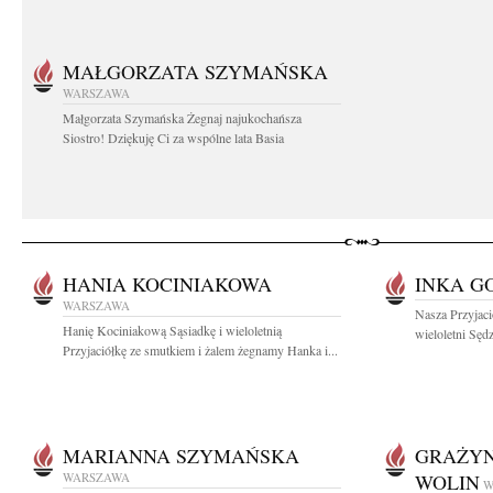
MAŁGORZATA SZYMAŃSKA
WARSZAWA
Małgorzata Szymańska Żegnaj najukochańsza
Siostro! Dziękuję Ci za wspólne lata Basia
HANIA KOCINIAKOWA
INKA G
WARSZAWA
Nasza Przyjaci
Hanię Kociniakową Sąsiadkę i wieloletnią
wieloletni Sędz
Przyjaciółkę ze smutkiem i żalem żegnamy Hanka i...
MARIANNA SZYMAŃSKA
GRAŻYN
WARSZAWA
WOLIN
W