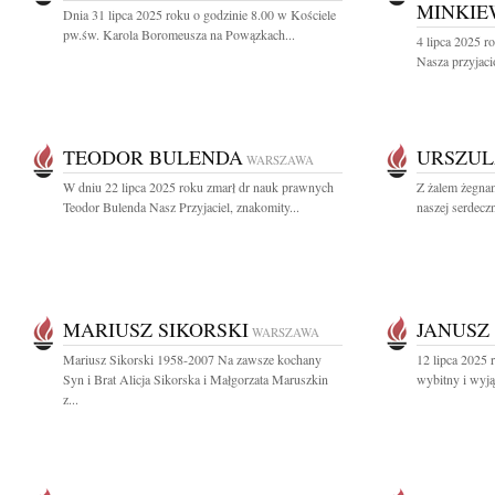
MINKIE
Dnia 31 lipca 2025 roku o godzinie 8.00 w Kościele
pw.św. Karola Boromeusza na Powązkach...
4 lipca 2025 
Nasza przyjació
TEODOR BULENDA
URSZUL
WARSZAWA
W dniu 22 lipca 2025 roku zmarł dr nauk prawnych
Z żalem żegna
Teodor Bulenda Nasz Przyjaciel, znakomity...
naszej serdecz
MARIUSZ SIKORSKI
JANUSZ
WARSZAWA
Mariusz Sikorski 1958-2007 Na zawsze kochany
12 lipca 2025 
Syn i Brat Alicja Sikorska i Małgorzata Maruszkin
wybitny i wyją
z...