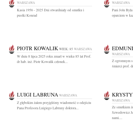
WARSZAWA
WARSZAWA
Kasia 1956 - 2025 Dni stwardniały od smutku i
Pani Jolu Była
pustki Konrad
oparciem w każ
PIOTR KOWALIK
EDMUND
WIEK: 85
WARSZAWA
WARSZAWA
W dniu 8 lipca 2025 roku zmarł w wieku 85 lat Prof.
Z ogromnym s
dr hab. inż. Piotr Kowalik członek...
śmierci prof. 
LUIGI LABRUNA
KRYSTY
WARSZAWA
WARSZAWA
Z głębokim żalem przyjęliśmy wiadomość o odejściu
Ze smutkiem ż
Pana Profesora Luigiego Labruny doktora...
Szwedowicz Je
nami....