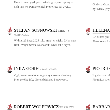
Umarli umierają dopiero wtedy, gdy przestajemy o
Grażyna Grzeg
nich myśleć. Pamięć o nich przywraca ich życiu....
był wtedy, gdy 
STEFAN SOSNOWSKI
HELENA
WIEK: 73
WARSZAWA
...o Matce pi
W dniu 27 lipca 2025 roku zmarł w wieku 73 lat nasz
30 rocznicę śm
Brat i Wujek Stefan Sosnowski adwokat o czym...
INKA GOREL
PIOTR 
WARSZAWA
Z głębokim smutkiem żegnamy naszą wieloletnią
Z głębokim żal
Przyjaciółkę Inkę Gorel dzielnego i prawego...
Piotra Łossows
ROBERT WOLFOWICZ
BARBAR
WARSZAWA