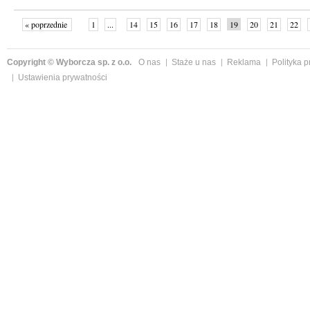
« poprzednie
1
...
14
15
16
17
18
19
20
21
22
»
Copyright © Wyborcza sp. z o.o.
O nas
Staże u nas
Reklama
Polityka 
Ustawienia prywatności