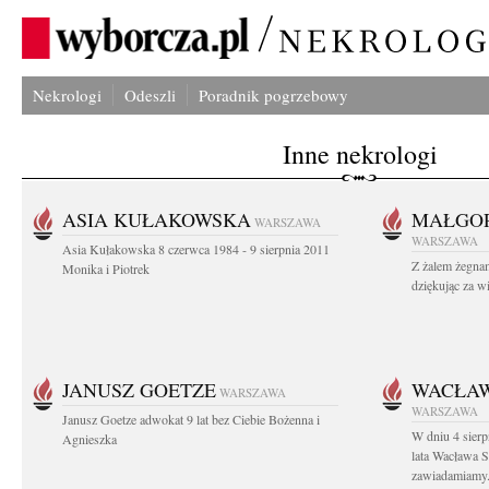
Nekrologi
Odeszli
Poradnik pogrzebowy
Inne nekrologi
ASIA KUŁAKOWSKA
MAŁGOR
WARSZAWA
WARSZAWA
Asia Kułakowska 8 czerwca 1984 - 9 sierpnia 2011
Z żalem żegnam
Monika i Piotrek
dziękując za w
JANUSZ GOETZE
WACŁAW
WARSZAWA
WARSZAWA
Janusz Goetze adwokat 9 lat bez Ciebie Bożenna i
W dniu 4 sier
Agnieszka
lata Wacława 
zawiadamiamy.