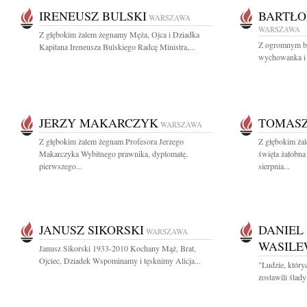
IRENEUSZ BULSKI
BARTŁO
WARSZAWA
WARSZAWA
Z głębokim żalem żegnamy Męża, Ojca i Dziadka
Z ogromnym b
Kapitana Ireneusza Bulskiego Radcę Ministra,...
wychowanka i p
JERZY MAKARCZYK
TOMASZ
WARSZAWA
Z głębokim żalem żegnam Profesora Jerzego
Z głębokim ża
Makarczyka Wybitnego prawnika, dyplomatę,
święta żałobna
pierwszego...
sierpnia...
JANUSZ SIKORSKI
DANIEL
WARSZAWA
WASILE
Janusz Sikorski 1933-2010 Kochany Mąż, Brat,
Ojciec, Dziadek Wspominamy i tęsknimy Alicja...
"Ludzie, który
zostawili ślad