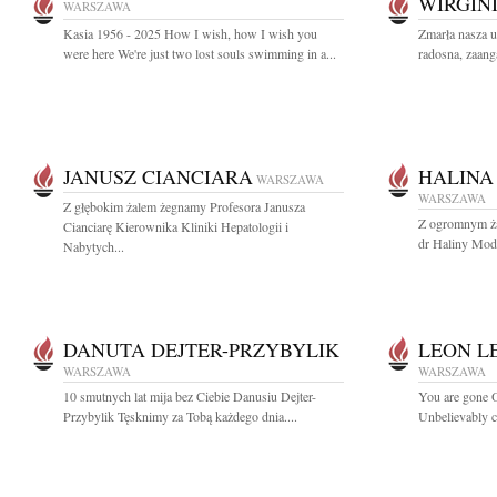
WIRGIN
WARSZAWA
Kasia 1956 - 2025 How I wish, how I wish you
Zmarła nasza 
were here We're just two lost souls swimming in a...
radosna, zaanga
JANUSZ CIANCIARA
HALINA
WARSZAWA
WARSZAWA
Z głębokim żalem żegnamy Profesora Janusza
Z ogromnym ża
Cianciarę Kierownika Kliniki Hepatologii i
dr Haliny Modr
Nabytych...
DANUTA DEJTER-PRZYBYLIK
LEON L
WARSZAWA
WARSZAWA
10 smutnych lat mija bez Ciebie Danusiu Dejter-
You are gone Ou
Przybylik Tęsknimy za Tobą każdego dnia....
Unbelievably c