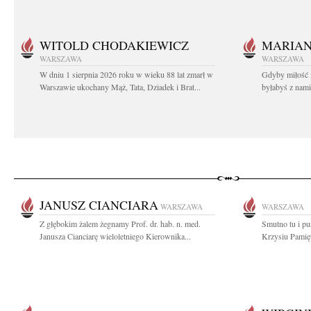
WITOLD CHODAKIEWICZ
MARIA
WARSZAWA
WARSZAWA
W dniu 1 sierpnia 2026 roku w wieku 88 lat zmarł w
Gdyby miłość 
Warszawie ukochany Mąż, Tata, Dziadek i Brat...
byłabyś z nami 
JANUSZ CIANCIARA
WARSZAWA
WARSZAWA
Z głębokim żalem żegnamy Prof. dr. hab. n. med.
Smutno tu i pus
Janusza Cianciarę wieloletniego Kierownika...
Krzysiu Pamięt