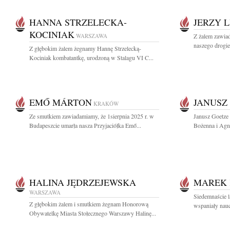
HANNA STRZELECKA-
JERZY L
KOCINIAK
WARSZAWA
Z żalem zawiad
naszego drogie
Z głębokim żalem żegnamy Hannę Strzelecką-
Kociniak kombatantkę, urodzoną w Stalagu VI C...
EMŐ MÁRTON
JANUSZ
KRAKÓW
Ze smutkiem zawiadamiamy, że 1sierpnia 2025 r. w
Janusz Goetze 
Budapeszcie umarła nasza Przyjaciółka Emő...
Bożenna i Agn
HALINA JĘDRZEJEWSKA
MAREK 
WARSZAWA
Siedemnaście 
Z głębokim żalem i smutkiem żegnam Honorową
wspaniały nauc
Obywatelkę Miasta Stołecznego Warszawy Halinę...