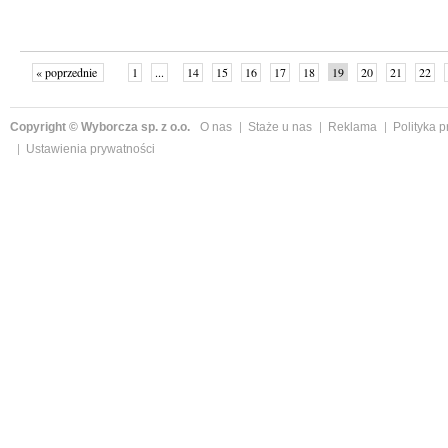
« poprzednie
1
...
14
15
16
17
18
19
20
21
22
»
Copyright © Wyborcza sp. z o.o.
O nas
Staże u nas
Reklama
Polityka 
Ustawienia prywatności