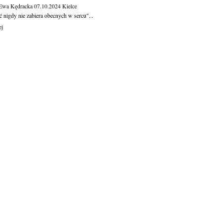
 Ewa Kędracka
07.10.2024
Kielce
 nigdy nie zabiera obecnych w sercu"...
ej