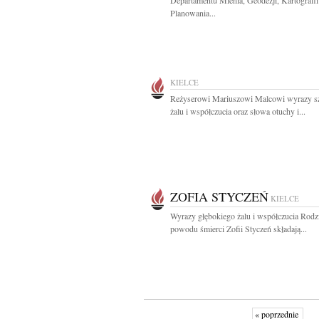
Departamentu Mienia, Geodezji, Kartografii
Planowania...
KIELCE
Reżyserowi Mariuszowi Malcowi wyrazy s
żalu i współczucia oraz słowa otuchy i...
ZOFIA STYCZEŃ
KIELCE
Wyrazy głębokiego żalu i współczucia Rodzi
powodu śmierci Zofii Styczeń składają...
« poprzednie