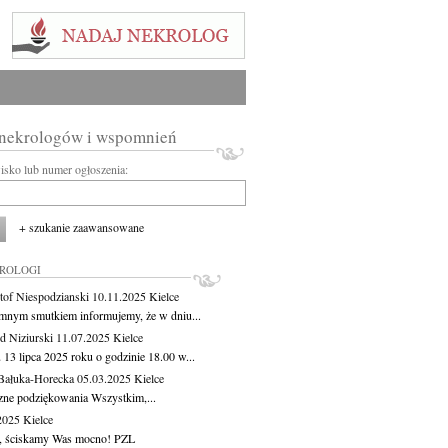
 nekrologów i wspomnień
wisko lub numer ogłoszenia:
+ szukanie zaawansowane
KROLOGI
tof Niespodzianski
10.11.2025
Kielce
mnym smutkiem informujemy, że w dniu...
 Niziurski
11.07.2025
Kielce
 13 lipca 2025 roku o godzinie 18.00 w...
Bałuka-Horecka
05.03.2025
Kielce
zne podziękowania Wszystkim,...
.2025
Kielce
, ściskamy Was mocno! PZL