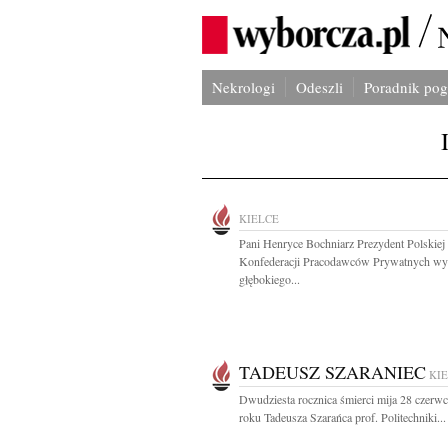
Nekrologi
Odeszli
Poradnik po
KIELCE
Pani Henryce Bochniarz Prezydent Polskiej
Konfederacji Pracodawców Prywatnych wy
głębokiego...
TADEUSZ SZARANIEC
KI
Dwudziesta rocznica śmierci mija 28 czerw
roku Tadeusza Szarańca prof. Politechniki...