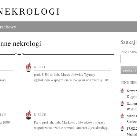
grzebowy
Inne nekrologi
Szukaj
Imię i naz
KIELCE
prof. UJK dr hab. Marek Jóźwiak Wyrazy
razy
głębokiego współczucia w związku ze śmiercią Taty...
INNE NE
Krzysz
Z ogro
Edmund
W dniu
ELCE
KIELCE
Maria 
Serdec
ca 2009
Panu prof. dr. hab. Markowi Jóźwiakowi wyrazy
współczucia i żalu z powodu śmierci Ojca składają...
17.02
Michał