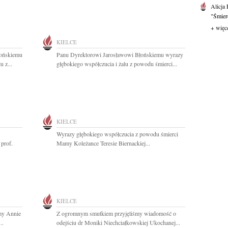
Alicja
"Śmierć
+ więc
KIELCE
łońskiemu
Panu Dyrektorowi Jarosławowi Błońskiemu wyrazy
u z...
głębokiego współczucia i żalu z powodu śmierci...
KIELCE
Wyrazy głębokiego współczucia z powodu śmierci
prof.
Mamy Koleżance Teresie Biernackiej...
KIELCE
my Annie
Z ogromnym smutkiem przyjęliśmy wiadomość o
..
odejściu dr Moniki Niechciałkowskiej Ukochanej...