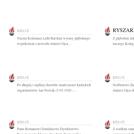
RYSZA
KIELCE
Naszej Koleżance Lidii Barskiej wyrazy głębokiego
Z głębokim ża
współczucia z powodu śmierci Ojca...
naszego Koleg
KIELCE
KIELCE
Po długiej i ciężkiej chorobie zmarł nestor kieleckich
Norbertowi Zi
zegarmistrzów Jan Nowak (5.05.1920 -...
śmierci Ojca sk
KIELCE
KIELCE
Panu Romanowi Dziedzicowi Dyrektorowi
Z wielkim smu