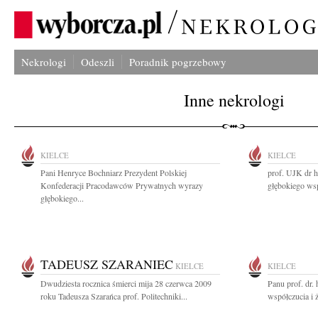
Nekrologi
Odeszli
Poradnik pogrzebowy
Inne nekrologi
KIELCE
KIELCE
Pani Henryce Bochniarz Prezydent Polskiej
prof. UJK dr 
Konfederacji Pracodawców Prywatnych wyrazy
głębokiego wsp
głębokiego...
TADEUSZ SZARANIEC
KIELCE
KIELCE
Dwudziesta rocznica śmierci mija 28 czerwca 2009
Panu prof. dr
roku Tadeusza Szarańca prof. Politechniki...
współczucia i 