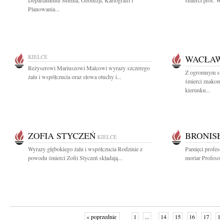
Departamentu Mienia, Geodezji, Kartografii i
śmierci prof. 
Planowania...
KIELCE
WACŁA
Reżyserowi Mariuszowi Malcowi wyrazy szczerego
Z ogromnym s
żalu i współczucia oraz słowa otuchy i...
śmierci znakom
kierunku...
ZOFIA STYCZEŃ
BRONIS
KIELCE
Wyrazy głębokiego żalu i współczucia Rodzinie z
Pamięci profe
powodu śmierci Zofii Styczeń składają...
moriar Profesor
« poprzednie
1
...
14
15
16
17