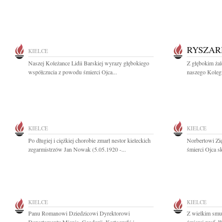
RYSZA
KIELCE
Naszej Koleżance Lidii Barskiej wyrazy głębokiego
Z głębokim ża
współczucia z powodu śmierci Ojca...
naszego Koleg
KIELCE
KIELCE
Po długiej i ciężkiej chorobie zmarł nestor kieleckich
Norbertowi Zi
zegarmistrzów Jan Nowak (5.05.1920 -...
śmierci Ojca sk
KIELCE
KIELCE
Panu Romanowi Dziedzicowi Dyrektorowi
Z wielkim smu