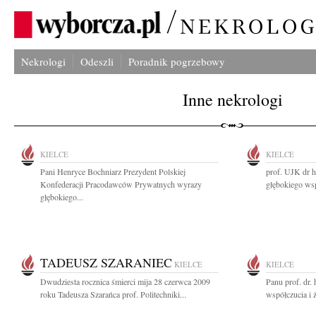
Nekrologi
Odeszli
Poradnik pogrzebowy
Inne nekrologi
KIELCE
KIELCE
Pani Henryce Bochniarz Prezydent Polskiej
prof. UJK dr 
Konfederacji Pracodawców Prywatnych wyrazy
głębokiego wsp
głębokiego...
TADEUSZ SZARANIEC
KIELCE
KIELCE
Dwudziesta rocznica śmierci mija 28 czerwca 2009
Panu prof. dr
roku Tadeusza Szarańca prof. Politechniki...
współczucia i 