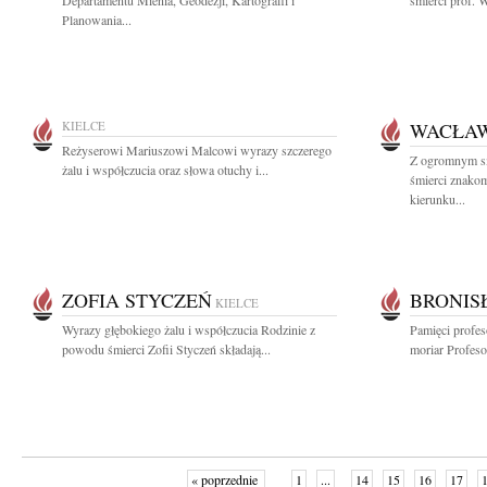
Departamentu Mienia, Geodezji, Kartografii i
śmierci prof. 
Planowania...
KIELCE
WACŁA
Reżyserowi Mariuszowi Malcowi wyrazy szczerego
Z ogromnym s
żalu i współczucia oraz słowa otuchy i...
śmierci znakom
kierunku...
ZOFIA STYCZEŃ
BRONIS
KIELCE
Wyrazy głębokiego żalu i współczucia Rodzinie z
Pamięci profe
powodu śmierci Zofii Styczeń składają...
moriar Profesor
« poprzednie
1
...
14
15
16
17