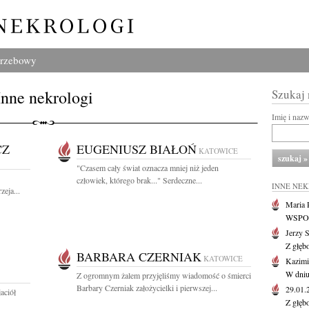
grzebowy
Inne nekrologi
Szukaj
Imię i naz
CZ
EUGENIUSZ BIAŁOŃ
KATOWICE
"Czasem cały świat oznacza mniej niż jeden
człowiek, którego brak..." Serdeczne...
INNE NE
eja...
Maria P
WSPOMN
Jerzy 
Z głęb
BARBARA CZERNIAK
KATOWICE
Kazimi
W dniu
Z ogromnym żalem przyjęliśmy wiadomość o śmierci
Barbary Czerniak założycielki i pierwszej...
29.01
aciół
Z głęb