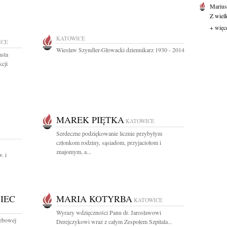
Marius
Z wiel
+ więc
KATOWICE
ICE
Wiesław Szyndler-Głowacki dziennikarz 1930 - 2014
asta
cji
MAREK PIĘTKA
KATOWICE
Serdeczne podziękowanie licznie przybyłym
członkom rodziny, sąsiadom, przyjaciołom i
znajomym, a...
. i
IEC
MARIA KOTYRBA
KATOWICE
Wyrazy wdzięczności Panu dr. Jarosławowi
zebowej
Derejczykowi wraz z całym Zespołem Szpitala...