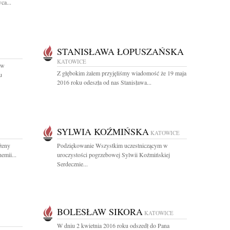
ca...
STANISŁAWA ŁOPUSZAŃSKA
KATOWICE
 w
Z głębokim żalem przyjęliśmy wiadomość że 19 maja
u
2016 roku odeszła od nas Stanisława...
SYLWIA KOŹMIŃSKA
KATOWICE
żeny
Podziękowanie Wszystkim uczestniczącym w
emii...
uroczystości pogrzebowej Sylwii Koźmińskiej
Serdecznie...
BOLESŁAW SIKORA
KATOWICE
W dniu 2 kwietnia 2016 roku odszedł do Pana