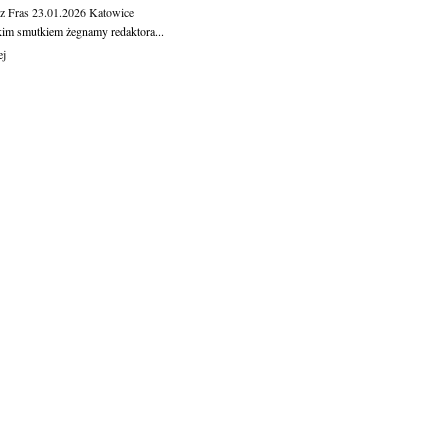
z Fras
23.01.2026
Katowice
kim smutkiem żegnamy redaktora...
ej