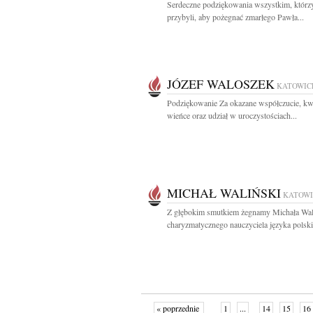
Serdeczne podziękowania wszystkim, którz
przybyli, aby pożegnać zmarłego Pawła...
JÓZEF WALOSZEK
KATOWIC
Podziękowanie Za okazane współczucie, kwi
wieńce oraz udział w uroczystościach...
MICHAŁ WALIŃSKI
KATOWI
Z głębokim smutkiem żegnamy Michała Wal
charyzmatycznego nauczyciela języka polski
« poprzednie
1
...
14
15
16