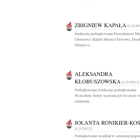
ZBIGNIEW KAPAŁA
KATOW
Serdeczne podziękowania Prezydentowi Mi
Chorzowa i Radzie Miasta Chorzowa, Dyrek
Muzem w...
ALEKSANDRA
KŁOBUSZOWSKA
KATOWICE
Podziękowanie Serdeczne podziękowania
Wszystkim, którzy uczestniczyli we mszy św
ceremonii...
JOLANTA RONIKIER-KOS
KATOWICE
Podziękowanie za udział w ceremonii pogr