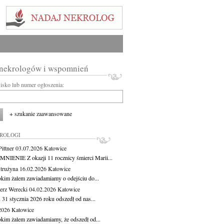
 nekrologów i wspomnień
wisko lub numer ogłoszenia:
+ szukanie zaawansowane
KROLOGI
ittner
03.07.2026
Katowice
IENIE Z okazji 11 rocznicy śmierci Marii...
Strużyna
16.02.2026
Katowice
okim żalem zawiadamiamy o odejściu do...
erz Werecki
04.02.2026
Katowice
 31 stycznia 2026 roku odszedł od nas...
.2026
Katowice
okim żalem zawiadamiamy, że odszedł od...