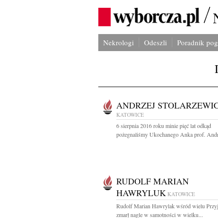
Nekrologi
Odeszli
Poradnik po
ANDRZEJ STOLARZEWI
KATOWICE
6 sierpnia 2016 roku minie pięć lat odkąd
pożegnaliśmy Ukochanego Anka prof. Andrz
RUDOLF MARIAN
HAWRYLUK
KATOWICE
Rudolf Marian Hawrylak wśród wielu Przyj
zmarł nagle w samotności w wielku...