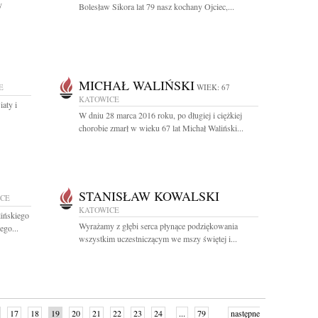
y
Bolesław Sikora lat 79 nasz kochany Ojciec,...
MICHAŁ WALIŃSKI
E
WIEK: 67
KATOWICE
aty i
W dniu 28 marca 2016 roku, po długiej i ciężkiej
chorobie zmarł w wieku 67 lat Michał Waliński...
STANISŁAW KOWALSKI
CE
KATOWICE
ińskiego
Wyrażamy z głębi serca płynące podziękowania
ego...
wszystkim uczestniczącym we mszy świętej i...
17
18
19
20
21
22
23
24
...
79
następne